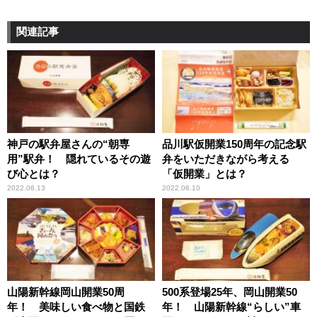
関連記事
神戸の駅弁屋さんの“朝専
品川駅仮開業150周年の記念駅
用”駅弁！ 隠れているその遊
弁をいただきながら考える
び心とは？
「仮開業」とは？
2022.06.13
2022.06.10
山陽新幹線岡山開業50周
500系登場25年、岡山開業50
年！ 美味しい食べ物と国鉄
年！ 山陽新幹線“らしい”車