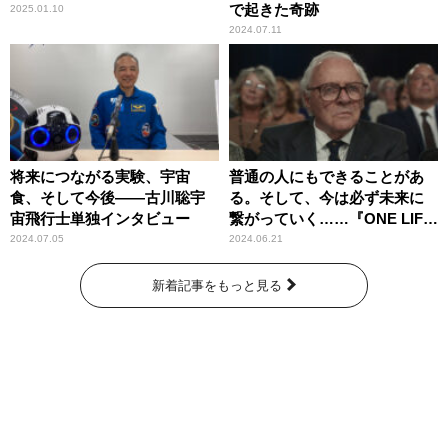
で起きた奇跡
2025.01.10
2024.07.11
将来につながる実験、宇宙
普通の人にもできることがあ
食、そして今後――古川聡宇
る。そして、今は必ず未来に
宙飛行士単独インタビュー
繋がっていく……『ONE LIFE
奇跡が繋いだ6000の命』
2024.07.05
2024.06.21
新着記事をもっと見る