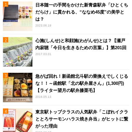
日本随一の手間をかけた新青森駅弁「ひとくち
だらけ」に貫かれる、“ななめ45度”の美学と
は？
2023.06.19
心施(しんせ)と和顔施(わがんせ)とは？【瀬戸
内寂聴「今日を生きるための言葉」】第201回
2017.03.01
急がば回れ！新函館北斗駅の乗換えでしくじる
な！！～函館駅「北の駅弁屋さん」(1,300円)
【ライター望月の駅弁膝栗毛】
2016.05.13
東京駅トップクラスの人気駅弁「こぼれイクラ
ととろサーモンハラス焼き弁当」がヒットに繋
がった理由