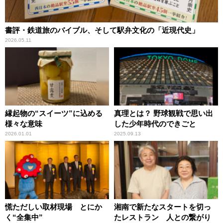
書評・鉄道旅のバイブル、そして駅弁文化の「近現代史」
2026.05.11
縁起物の“スイーツ”に込める
真理とは？ 野球観戦で思い出
様々な意味
した少年時代のできごと
2026.01.01
2025.09.13
慌ただしい取材現場 とにか
湘南で新たなスタートを切っ
く“全集中”
たレストラン 人との繋がり