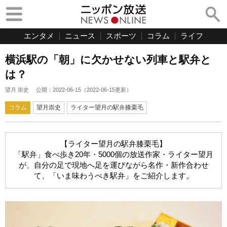
エンタメ
ニュース
スポーツ
コラム
ライフ
横浜駅の「朝」に欠かせない列車と駅弁と
は？
望月 崇史
公開：
2022-06-15
（
2022-06-15
更新）
コラム
望月崇史
ライター望月の駅弁膝栗毛
【ライター望月の駅弁膝栗毛】
「駅弁」食べ歩き20年・5000個の放送作家・ライター望月
が、自分の足で現地へ足を運びながら名作・新作合わせ
て、「いま味わうべき駅弁」をご紹介します。