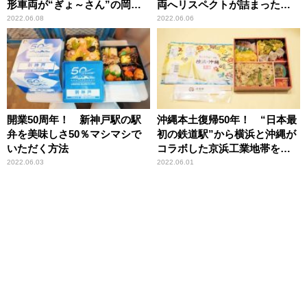
形車両が“ぎょ～さん”の岡山
両へリスペクトが詰まった記
旅
念駅弁
2022.06.08
2022.06.06
開業50周年！ 新神戸駅の駅
沖縄本土復帰50年！ “日本最
弁を美味しさ50％マシマシで
初の鉄道駅”から横浜と沖縄が
いただく方法
コラボした京浜工業地帯を電
車で巡ってみた
2022.06.03
2022.06.01