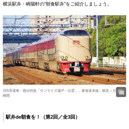
横浜駅弁・崎陽軒の“朝食駅弁”をご紹介しましょう。
285系電車・寝台特急「サンライズ瀬戸・出雲」、東海道本線・鶴見～川
崎間
駅弁de朝食を！（第2回／全3回）