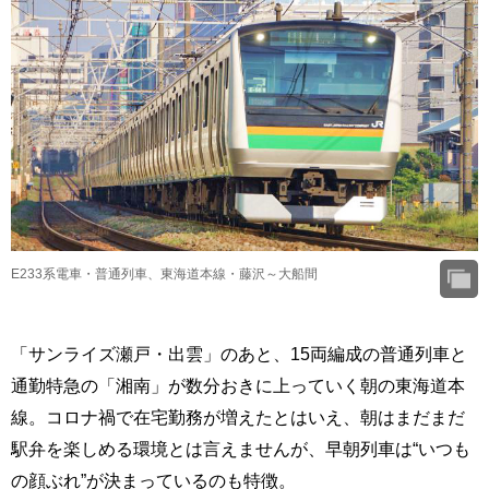
E233系電車・普通列車、東海道本線・藤沢～大船間
「サンライズ瀬戸・出雲」のあと、15両編成の普通列車と
通勤特急の「湘南」が数分おきに上っていく朝の東海道本
線。コロナ禍で在宅勤務が増えたとはいえ、朝はまだまだ
駅弁を楽しめる環境とは言えませんが、早朝列車は“いつも
の顔ぶれ”が決まっているのも特徴。