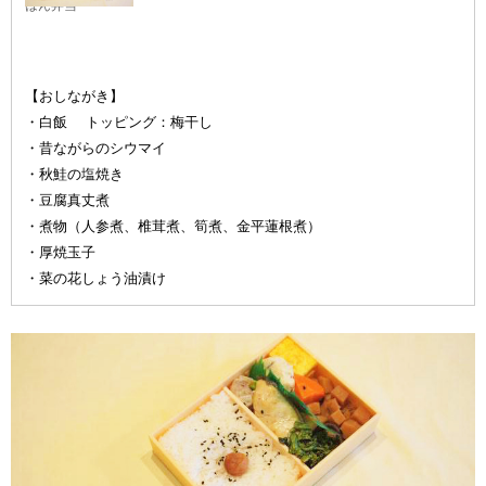
はん弁当
【おしながき】
・白飯 トッピング：梅干し
・昔ながらのシウマイ
・秋鮭の塩焼き
・豆腐真丈煮
・煮物（人参煮、椎茸煮、筍煮、金平蓮根煮）
・厚焼玉子
・菜の花しょう油漬け