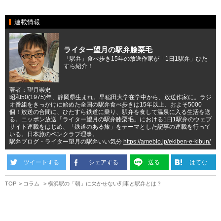
連載情報
ライター望月の駅弁膝栗毛
「駅弁」食べ歩き15年の放送作家が「1日1駅弁」ひた
すら紹介！
著者：望月崇史
昭和50(1975)年、静岡県生まれ。早稲田大学在学中から、放送作家に。ラジ
オ番組をきっかけに始めた全国の駅弁食べ歩きは15年以上、およそ5000
個！放送の合間に、ひたすら鉄道に乗り、駅弁を食して温泉に入る生活を送
る。ニッポン放送「ライター望月の駅弁膝栗毛」における1日1駅弁のウェブ
サイト連載をはじめ、「鉄道のある旅」をテーマとした記事の連載を行って
いる。日本旅のペンクラブ理事。
駅弁ブログ・ライター望月の駅弁いい気分
https://ameblo.jp/ekiben-e-kibun/
ツイートする
シェアする
送る
はてな
TOP
コラム
横浜駅の「朝」に欠かせない列車と駅弁とは？