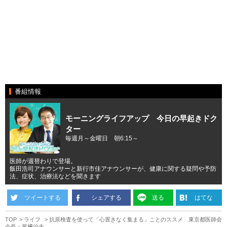
番組情報
モーニングライフアップ 今日の早起きドク
ター
毎週月～金曜日 朝6:15～
医師が週替わりで登場。
飯田浩司アナウンサーと新行市佳アナウンサーが、健康に関する疑問や予防
法、症状、治療法などを聞きます
ツイートする
シェアする
送る
はてな
TOP
ライフ
抗原検査を使って「心置きなく集まる」ことのススメ 東京都医師会
会長・尾﨑治夫