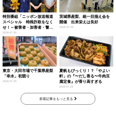
特別番組「ニッポン放送報道
茨城県産梨、統一目揃え会を
スペシャル 特殊詐欺をなく
開催 出来栄えは良好
せ！～被害者・加害者・警視
2026.07.29
庁が語るトクリュウの実態
2026.07.30
～」放送
東京・大田市場で千葉県産梨
夏帆もびっくり！？「やよい
「幸水」初競り
軒」の『〜だし香る〜牛肉豆
腐定食』が香り高すぎる
2026.07.25
2026.07.23
新着記事をもっと見る