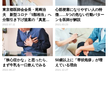
東京都医師会会長・尾﨑治
心筋梗塞になりやすい人の特
夫 新型コロナ「5類相当」へ
徴……5つの危ない行動パター
分類引き下げ提案の「真意」
ンを医師が解説
を語る
2022.07.11
2021.03.23
「狭心症かな」と思ったら、
50歳以上に「帯状疱疹」が増
まず牛乳を一口飲んでみる
えている理由
2022.06.27
2021.12.27