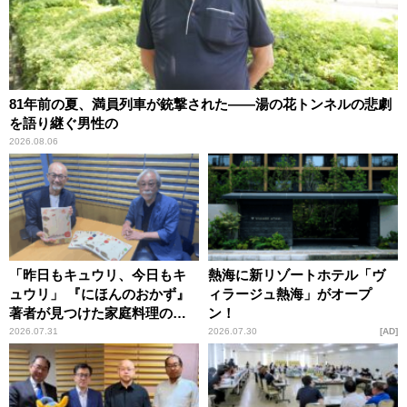
81年前の夏、満員列車が銃撃された――湯の花トンネルの悲劇
を語り継ぐ男性の
2026.08.06
「昨日もキュウリ、今日もキ
熱海に新リゾートホテル「ヴ
ュウリ」 『にほんのおかず』
ィラージュ熱海」がオープ
著者が見つけた家庭料理の知
ン！
恵
2026.07.31
2026.07.30
AD