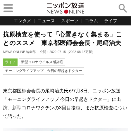
エンタメ
ニュース
スポーツ
コラム
ライフ
抗原検査を使って「心置きなく集まる」こ
とのススメ 東京都医師会会長・尾﨑治夫
NEWS ONLINE 編集部
公開：
2022-07-15
（
2022-08-18
更新）
ライフ
新型コロナウイルス感染症
モーニングライフアップ 今日の早起きドクター
東京都医師会会長の尾﨑治夫氏が7月8日、ニッポン放送
「モーニングライフアップ 今日の早起きドクター」に出
演。新型コロナワクチンの3回目接種、また抗原検査につい
て語った。