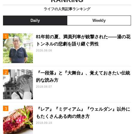
ライフの人気記事ランキング
Daily
Weekly
81年前の夏、満員列車が銃撃された――湯の花
トンネルの悲劇を語り継ぐ男性
2026.08.06
『一段落』と『大舞台』、覚えておきたい伝統
的な読み方
2018.08.07
『レア』『ミディアム』『ウェルダン』以外に
もたくさんある肉の焼き方
2018.09.19