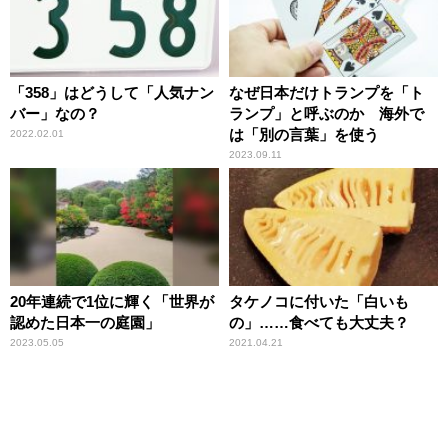
「358」はどうして「人気ナン
なぜ日本だけトランプを「ト
バー」なの？
ランプ」と呼ぶのか 海外で
は「別の言葉」を使う
2022.02.01
2023.09.11
20年連続で1位に輝く「世界が
タケノコに付いた「白いも
認めた日本一の庭園」
の」……食べても大丈夫？
2023.05.05
2021.04.21