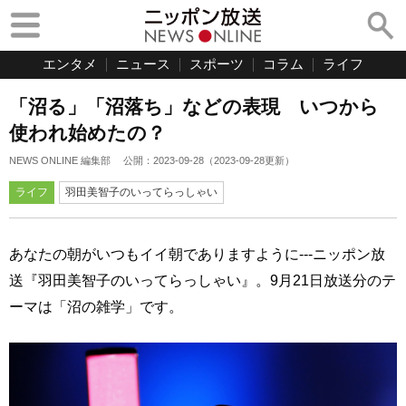
エンタメ
ニュース
スポーツ
コラム
ライフ
「沼る」「沼落ち」などの表現 いつから
使われ始めたの？
NEWS ONLINE 編集部
公開：
2023-09-28
（
2023-09-28
更新）
ライフ
羽田美智子のいってらっしゃい
あなたの朝がいつもイイ朝でありますように---ニッポン放
送『羽田美智子のいってらっしゃい』。9月21日放送分のテ
ーマは「沼の雑学」です。