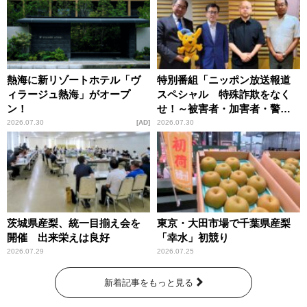
熱海に新リゾートホテル「ヴ
特別番組「ニッポン放送報道
ィラージュ熱海」がオープ
スペシャル 特殊詐欺をなく
ン！
せ！～被害者・加害者・警視
庁が語るトクリュウの実態
2026.07.30
AD
2026.07.30
～」放送
茨城県産梨、統一目揃え会を
東京・大田市場で千葉県産梨
開催 出来栄えは良好
「幸水」初競り
2026.07.29
2026.07.25
新着記事をもっと見る