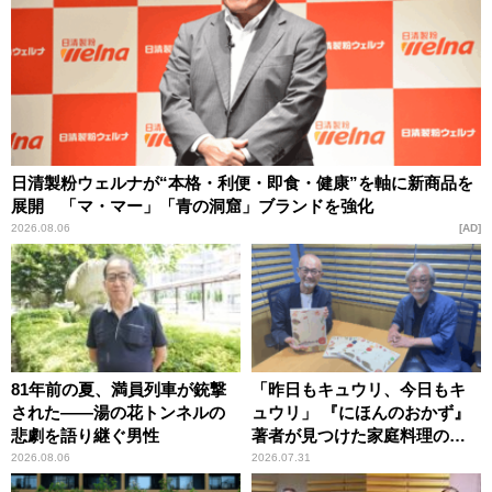
日清製粉ウェルナが“本格・利便・即食・健康”を軸に新商品を
展開 「マ・マー」「青の洞窟」ブランドを強化
2026.08.06
AD
81年前の夏、満員列車が銃撃
「昨日もキュウリ、今日もキ
された――湯の花トンネルの
ュウリ」 『にほんのおかず』
悲劇を語り継ぐ男性
著者が見つけた家庭料理の知
恵
2026.08.06
2026.07.31