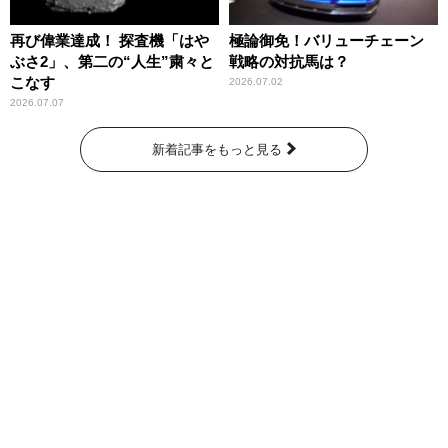
再び偉業達成！ 探査機「はや
極論御免！バリューチェーン
ぶさ2」、第二の“人生”粛々と
戦略の対抗馬は？
こなす
2026.07.02
2026.07.07
新着記事をもっと見る