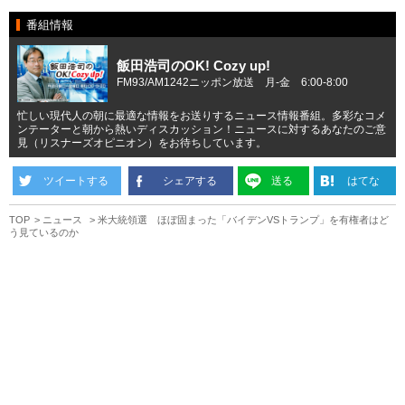
番組情報
飯田浩司のOK! Cozy up!
FM93/AM1242ニッポン放送 月-金 6:00-8:00
忙しい現代人の朝に最適な情報をお送りするニュース情報番組。多彩なコメ
ンテーターと朝から熱いディスカッション！ニュースに対するあなたのご意
見（リスナーズオピニオン）をお待ちしています。
ツイートする
シェアする
送る
はてな
TOP
ニュース
米大統領選 ほぼ固まった「バイデンVSトランプ」を有権者はど
う見ているのか