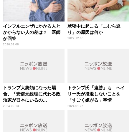
インフルエンザにかかる人と
就寝中に起こる「こむら返
かからない人の差は？ 医師
り」の原因は何か
が回答
2022.12.06
2020.01.08
トランプ大統領になった場
トランプ氏「連勝」も ヘイ
合、「安倍元総理に代わる政
リー氏が撤退しないことを
治家が日本にいるの
「すごく嫌がる」事情
か……」 石原宏高議員が
2024.02.13
2024.01.25
「もしトラ」に言及