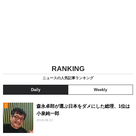
RANKING
ニュースの人気記事ランキング
Daily
Weekly
森永卓郎が選ぶ日本をダメにした総理、1位は
小泉純一郎
2018.08.22