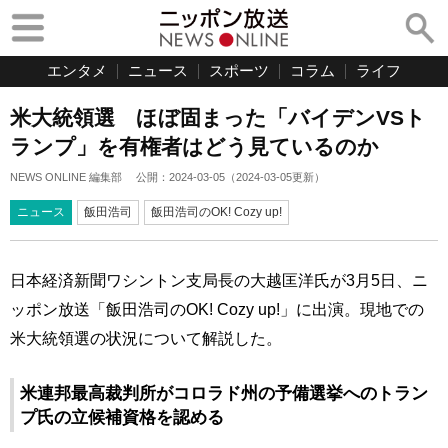
エンタメ
ニュース
スポーツ
コラム
ライフ
米大統領選 ほぼ固まった「バイデンVSト
ランプ」を有権者はどう見ているのか
NEWS ONLINE 編集部
公開：
2024-03-05
（
2024-03-05
更新）
ニュース
飯田浩司
飯田浩司のOK! Cozy up!
日本経済新聞ワシントン支局長の大越匡洋氏が3月5日、ニ
ッポン放送「飯田浩司のOK! Cozy up!」に出演。現地での
米大統領選の状況について解説した。
米連邦最高裁判所がコロラド州の予備選挙へのトラン
プ氏の立候補資格を認める