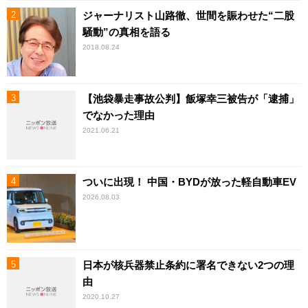
ジャーナリスト山路徹、世間を賑わせた“二股
騒動”の真相を語る
2018.08.24
【池袋暴走事故公判】飯塚幸三被告が「逮捕」
でなかった理由
2021.06.21
ついに出現！ 中国・BYDが放った軽自動車EV
2026.08.03
日本が核兵器禁止条約に署名できない2つの理
由
2020.10.27