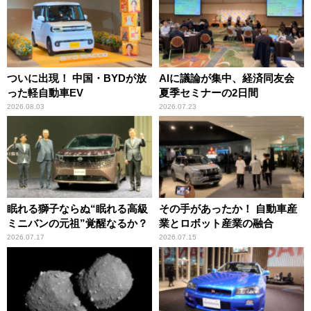
ついに出現！ 中国・BYDが放
AIに議論が集中、経済同友会
った軽自動車EV
夏季セミナーの2日間
2026.08.03
2026.07.23
眠れる獅子ならぬ“眠れる高級
その手があったか！ 自動車産
ミニバンの元祖”覚醒なるか？
業とロボット産業の融合
2026.07.17
2026.07.15