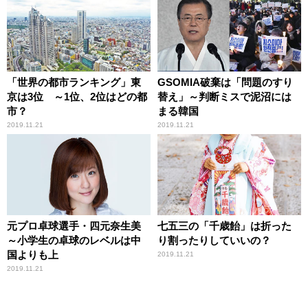
「世界の都市ランキング」東
GSOMIA破棄は「問題のすり
京は3位 ～1位、2位はどの都
替え」～判断ミスで泥沼には
市？
まる韓国
2019.11.21
2019.11.21
元プロ卓球選手・四元奈生美
七五三の「千歳飴」は折った
～小学生の卓球のレベルは中
り割ったりしていいの？
国よりも上
2019.11.21
2019.11.21