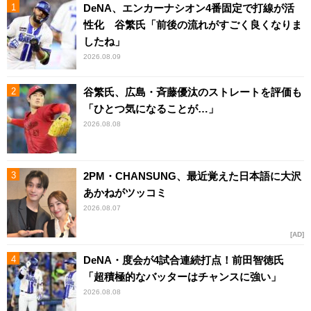
DeNA、エンカーナシオン4番固定で打線が活
性化 谷繁氏「前後の流れがすごく良くなりま
したね」
2026.08.09
谷繁氏、広島・斉藤優汰のストレートを評価も
「ひとつ気になることが…」
2026.08.08
2PM・CHANSUNG、最近覚えた日本語に大沢
あかねがツッコミ
2026.08.07
AD
DeNA・度会が4試合連続打点！前田智徳氏
「超積極的なバッターはチャンスに強い」
2026.08.08