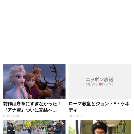
前作は序章にすぎなかった！
ローマ教皇とジョン・F・ケネ
『アナ雪』ついに完結へ…
ディ
2019.11.23
2019.11.23