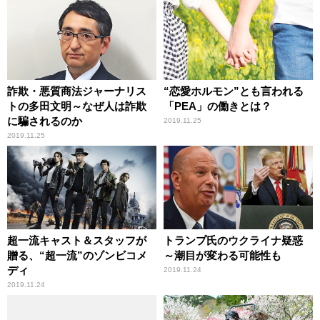
詐欺・悪質商法ジャーナリス
“恋愛ホルモン”とも言われる
トの多田文明～なぜ人は詐欺
「PEA」の働きとは？
に騙されるのか
2019.11.25
2019.11.25
超一流キャスト＆スタッフが
トランプ氏のウクライナ疑惑
贈る、“超一流”のゾンビコメ
～潮目が変わる可能性も
ディ
2019.11.24
2019.11.24