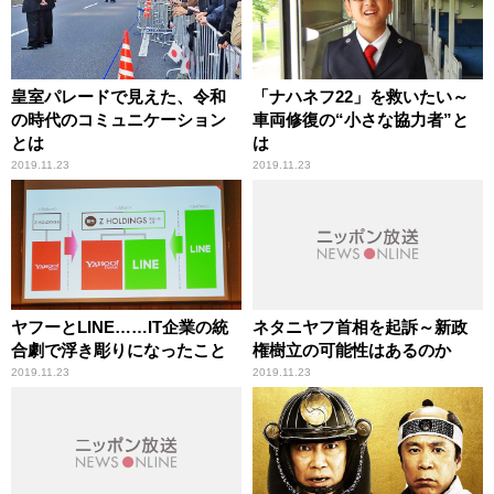
皇室パレードで見えた、令和
「ナハネフ22」を救いたい～
の時代のコミュニケーション
車両修復の“小さな協力者”と
とは
は
2019.11.23
2019.11.23
ヤフーとLINE……IT企業の統
ネタニヤフ首相を起訴～新政
合劇で浮き彫りになったこと
権樹立の可能性はあるのか
2019.11.23
2019.11.23