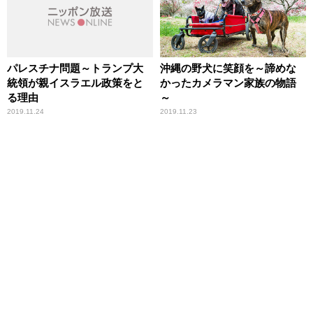
パレスチナ問題～トランプ大
沖縄の野犬に笑顔を～諦めな
統領が親イスラエル政策をと
かったカメラマン家族の物語
る理由
～
2019.11.24
2019.11.23