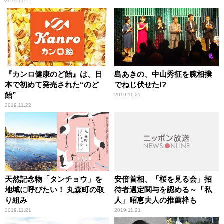
2019.11.22
『カンロ健康のど飴』は、日
島あきの、中山秀征を腕相撲
本で初めて発売された“のど
でねじ伏せた!?
飴”
2019.11.21
2019.11.22
天然記念物「タンチョウ」を
安倍首相、「桜を見る会」招
地域に呼びたい！ 丸森町の取
待者選定関与を認める～「私
り組み
人」昭恵夫人の推薦枠も
2019.11.21
2019.11.21