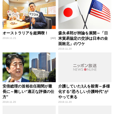
オーストラリアを超満喫！
森永卓郎が持論を展開～「日
米貿易協定の交渉は日本の全
2019.11.21
AD
面敗北」のワケ
2019.11.20
安倍総理の首相在任期間が最
介護していた3人を殺害～多様
長に～難しい“適正な評価の仕
化する“恐ろしい介護時代”が
方”
やって来る
2019.11.20
2019.11.20