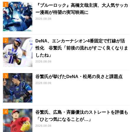
『ブルーロック』高橋文哉主演、大人気サッカ
ー漫画が待望の実写映画に
2026.08.08
DeNA、エンカーナシオン4番固定で打線が活
性化 谷繁氏「前後の流れがすごく良くなりま
したね」
2026.08.09
谷繁氏が挙げたDeNA・松尾の良さと課題点
2026.08.09
谷繁氏、広島・斉藤優汰のストレートを評価も
「ひとつ気になることが…」
2026.08.08