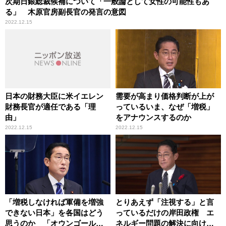
次期日銀総裁候補について「一般論として女性の可能性もあ
る」 木原官房副長官の発言の意図
2022.12.15
日本の財務大臣に米イエレン
需要が高まり価格判断が上が
財務長官が適任である「理
っているいま、なぜ「増税」
由」
をアナウンスするのか
2022.12.15
2022.12.15
「増税しなければ軍備を増強
とりあえず「注視する」と言
できない日本」を各国はどう
っているだけの岸田政権 エ
思うのか 「オウンゴール」
ネルギー問題の解決に向け