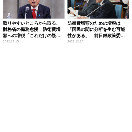
取りやすいところから取る、
防衛費増額のための増税は
財務省の職務怠慢 防衛費増
「国民の間に分断を生む可能
額への増税「これだけの疑
性がある」 前日銀政策委員
問」
会審議委員が警鐘
2022.12.15
2022.12.15