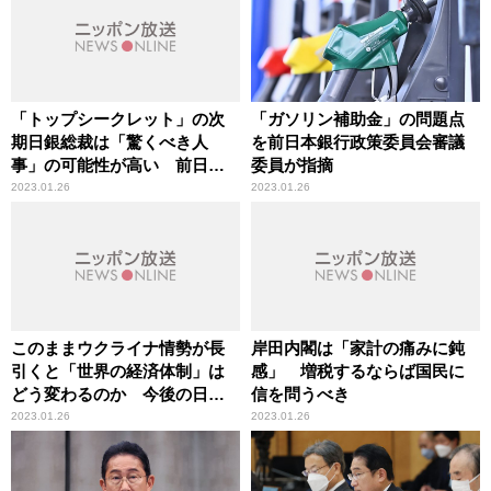
「トップシークレット」の次
「ガソリン補助金」の問題点
期日銀総裁は「驚くべき人
を前日本銀行政策委員会審議
事」の可能性が高い 前日本
委員が指摘
銀行政策委員会審議委員が指
2023.01.26
2023.01.26
摘
このままウクライナ情勢が長
岸田内閣は「家計の痛みに鈍
引くと「世界の経済体制」は
感」 増税するならば国民に
どう変わるのか 今後の日本
信を問うべき
の役割は
2023.01.26
2023.01.26