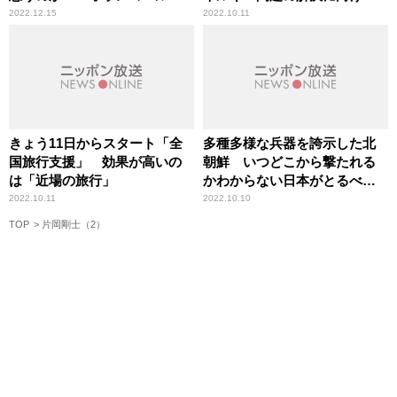
で失点しているような状況
「足りないこと」
2022.12.15
2022.10.11
きょう11日からスタート「全
多種多様な兵器を誇示した北
国旅行支援」 効果が高いの
朝鮮 いつどこから撃たれる
は「近場の旅行」
かわからない日本がとるべき
「抜本的対策」
2022.10.11
2022.10.10
TOP
片岡剛士（2）