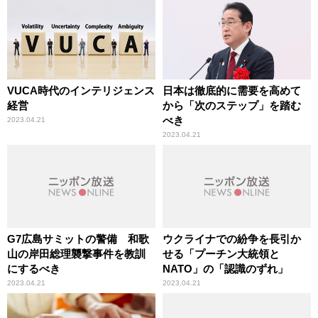
VUCA時代のインテリジェンス
日本は徹底的に需要を高めて
経営
から「次のステップ」を踏む
べき
2023.04.21
2023.04.21
G7広島サミットの警備 和歌
ウクライナでの紛争を長引か
山の岸田総理襲撃事件を教訓
せる「プーチン大統領と
にするべき
NATO」の「認識のずれ」
2023.04.21
2023.04.21