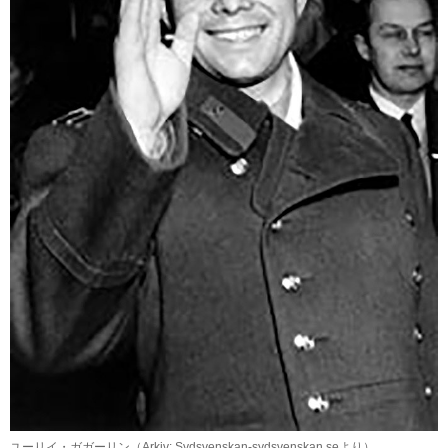
ユーリイ・ガガーリン（Arkiv: Sydsvenskan-sydsvenskan.seより）