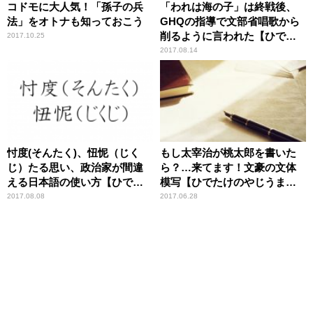
コドモに大人気！「孫子の兵
「われは海の子」は終戦後、
法」をオトナも知っておこう
GHQの指導で文部省唱歌から
削るように言われた【ひでた
2017.10.25
けのやじうま好奇心】
2017.08.14
忖度(そんたく)、忸怩（じく
もし太宰治が桃太郎を書いた
じ）たる思い、政治家が間違
ら？…来てます！文豪の文体
える日本語の使い方【ひでた
模写【ひでたけのやじうま好
けのやじうま好奇心】
奇心】
2017.08.08
2017.06.28