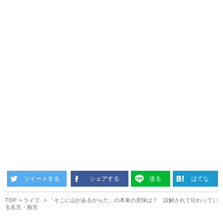
ツイートする
シェアする
送る
はてな
TOP
ライフ
「そこに山があるからだ」の本来の意味は？ 誤解されて伝わってい
る名言・格言