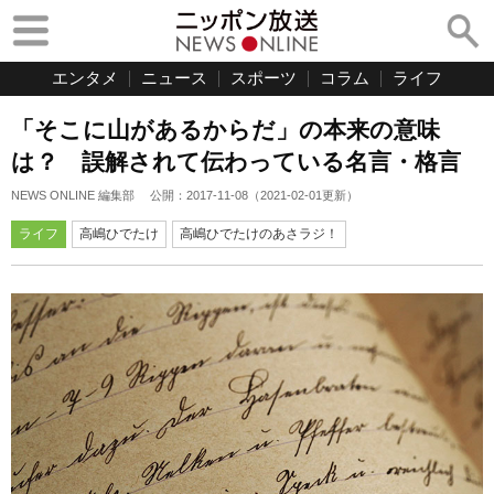
エンタメ
ニュース
スポーツ
コラム
ライフ
「そこに山があるからだ」の本来の意味
は？ 誤解されて伝わっている名言・格言
NEWS ONLINE 編集部
公開：
2017-11-08
（
2021-02-01
更新）
ライフ
高嶋ひでたけ
高嶋ひでたけのあさラジ！