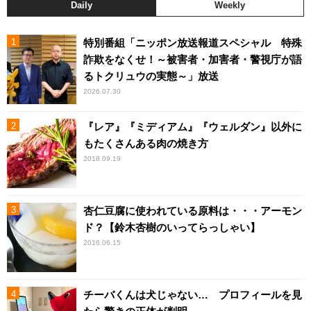
Daily
Weekly
特別番組「ニッポン放送報道スペシャル 特殊
詐欺をなくせ！～被害者・加害者・警視庁が語
るトクリュウの実態～」放送
2026.07.30
『レア』『ミディアム』『ウェルダン』以外に
もたくさんある肉の焼き方
2018.09.19
杏仁豆腐に使われている原料は・・・アーモン
ド？【鈴木杏樹のいってらっしゃい】
2016.06.15
チーバくんは犬じゃない… プロフィールを見