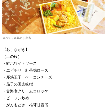
スペシャル鶏めし弁当
【おしながき】
（上の段）
・鮭ホワイトソース
・エビチリ 紅茶鴨ロース
・厚焼玉子 ベーコンチーズ
・茄子の田楽味噌
・甘海老クリームコロッケ
・ビーフン炒め
・がんもどき 椎茸甘露煮