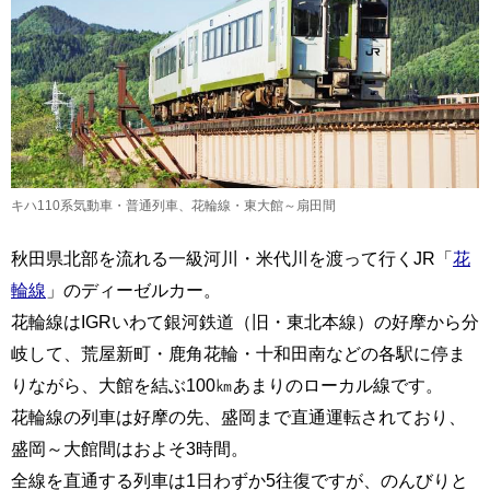
キハ110系気動車・普通列車、花輪線・東大館～扇田間
秋田県北部を流れる一級河川・米代川を渡って行くJR「
花
輪線
」のディーゼルカー。
花輪線はIGRいわて銀河鉄道（旧・東北本線）の好摩から分
岐して、荒屋新町・鹿角花輪・十和田南などの各駅に停ま
りながら、大館を結ぶ100㎞あまりのローカル線です。
花輪線の列車は好摩の先、盛岡まで直通運転されており、
盛岡～大館間はおよそ3時間。
全線を直通する列車は1日わずか5往復ですが、のんびりと