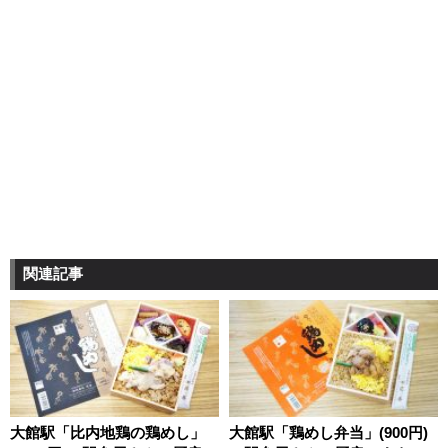
関連記事
大館駅「比内地鶏の鶏めし」
大館駅「鶏めし弁当」(900円)