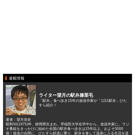
連載情報
ライター望月の駅弁膝栗毛
「駅弁」食べ歩き15年の放送作家が「1日1駅弁」ひた
すら紹介！
著者：望月崇史
昭和50(1975)年、静岡県生まれ。早稲田大学在学中から、放送作家に。ラジ
オ番組をきっかけに始めた全国の駅弁食べ歩きは15年以上、およそ5000
個！放送の合間に、ひたすら鉄道に乗り、駅弁を食して温泉に入る生活を送