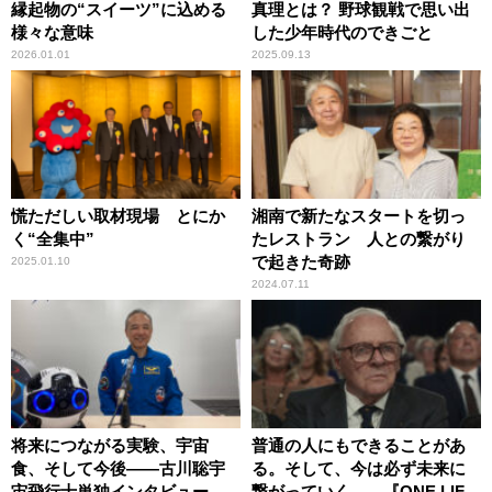
縁起物の“スイーツ”に込める
真理とは？ 野球観戦で思い出
様々な意味
した少年時代のできごと
2026.01.01
2025.09.13
慌ただしい取材現場 とにか
湘南で新たなスタートを切っ
く“全集中”
たレストラン 人との繋がり
で起きた奇跡
2025.01.10
2024.07.11
将来につながる実験、宇宙
普通の人にもできることがあ
食、そして今後――古川聡宇
る。そして、今は必ず未来に
宙飛行士単独インタビュー
繋がっていく……『ONE LIFE