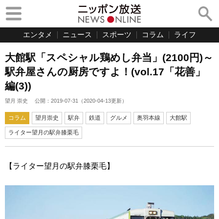
エンタメ
ニュース
スポーツ
コラム
ライフ
大館駅「スペシャル鶏めし弁当」(2100円)～
駅弁屋さんの厨房ですよ！(vol.17「花善」
編(3))
望月 崇史
公開：
2019-07-31
（
2020-04-13
更新）
コラム
望月崇史
駅弁
鉄道
グルメ
奥羽本線
大館駅
ライター望月の駅弁膝栗毛
【ライター望月の駅弁膝栗毛】