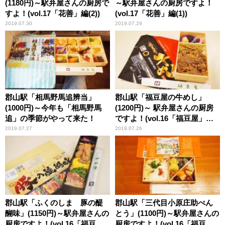
(1180円)～駅弁屋さんの厨房で
～駅弁屋さんの厨房ですよ！
すよ！(vol.17「花善」編(2))
(vol.17「花善」編(1))
2019.07.30
2019.07.29
郡山駅「相馬野馬追辨当」
郡山駅「福豆屋の牛めし」
(1000円)～今年も「相馬野馬
(1200円)～ 駅弁屋さんの厨房
追」の季節がやって来た！
ですよ！(vol.16「福豆屋」編
(5))
2019.07.27
2019.07.26
郡山駅「ふくのしま 豚の醍
郡山駅「三代目小原庄助べん
醐味」(1150円)～駅弁屋さんの
とう」(1100円)～駅弁屋さんの
厨房ですよ！(vol.16「福豆
厨房ですよ！(vol.16「福豆