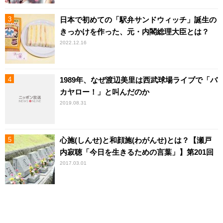
日本で初めての「駅弁サンドウィッチ」誕生の
きっかけを作った、元・内閣総理大臣とは？
2022.12.16
1989年、なぜ渡辺美里は西武球場ライブで「バ
カヤロー！」と叫んだのか
2019.08.31
心施(しんせ)と和顔施(わがんせ)とは？【瀬戸
内寂聴「今日を生きるための言葉」】第201回
2017.03.01