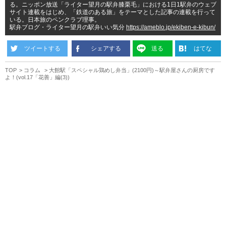
る。ニッポン放送「ライター望月の駅弁膝栗毛」における1日1駅弁のウェブ
サイト連載をはじめ、「鉄道のある旅」をテーマとした記事の連載を行って
いる。日本旅のペンクラブ理事。
駅弁ブログ・ライター望月の駅弁いい気分
https://ameblo.jp/ekiben-e-kibun/
ツイートする
シェアする
送る
はてな
TOP
コラム
大館駅「スペシャル鶏めし弁当」(2100円)～駅弁屋さんの厨房です
よ！(vol.17「花善」編(3))