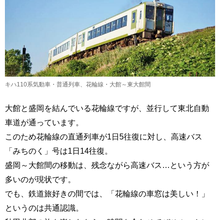
キハ110系気動車・普通列車、花輪線・大館～東大館間
大館と盛岡を結んでいる花輪線ですが、並行して東北自動
車道が通っています。
このため花輪線の直通列車が1日5往復に対し、高速バス
「みちのく」号は1日14往復。
盛岡～大館間の移動は、残念ながら高速バス…という方が
多いのが現状です。
でも、鉄道旅好きの間では、「花輪線の車窓は美しい！」
というのは共通認識。