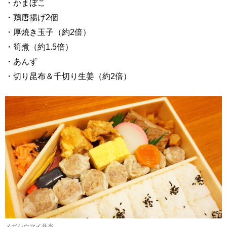
・かまぼこ
・鶏唐揚げ2個
・厚焼き玉子（約2倍）
・筍煮（約1.5倍）
・あんず
・切り昆布＆千切り生姜（約2倍）
メガシウマイ弁当