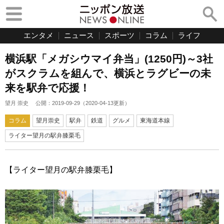
エンタメ
ニュース
スポーツ
コラム
ライフ
横浜駅「メガシウマイ弁当」(1250円)～3社
がスクラムを組んで、横浜とラグビーの未
来を駅弁で応援！
望月 崇史
公開：
2019-09-29
（
2020-04-13
更新）
コラム
望月崇史
駅弁
鉄道
グルメ
東海道本線
ライター望月の駅弁膝栗毛
【ライター望月の駅弁膝栗毛】