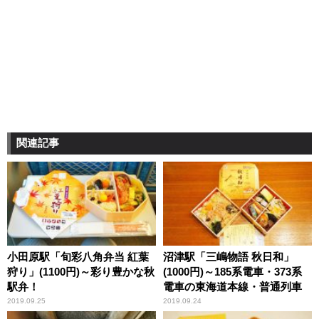
関連記事
小田原駅「旬彩八角弁当 紅葉
沼津駅「三嶋物語 秋日和」
狩り」(1100円)～彩り豊かな秋
(1000円)～185系電車・373系
駅弁！
電車の東海道本線・普通列車
2019.09.25
2019.09.24