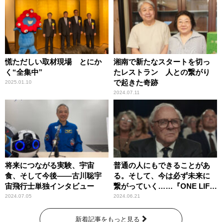
慌ただしい取材現場 とにか
湘南で新たなスタートを切っ
く“全集中”
たレストラン 人との繋がり
で起きた奇跡
2025.01.10
2024.07.11
将来につながる実験、宇宙
普通の人にもできることがあ
食、そして今後――古川聡宇
る。そして、今は必ず未来に
宙飛行士単独インタビュー
繋がっていく……『ONE LIFE
奇跡が繋いだ6000の命』
2024.07.05
2024.06.21
新着記事をもっと見る