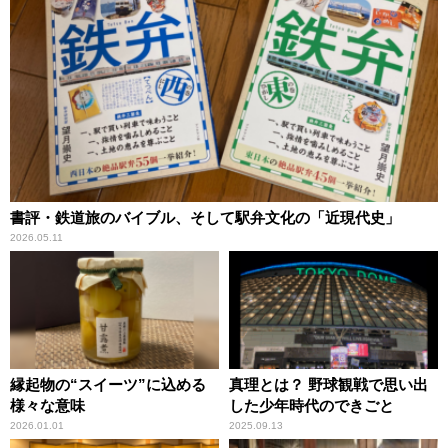
書評・鉄道旅のバイブル、そして駅弁文化の「近現代史」
2026.05.11
縁起物の“スイーツ”に込める
真理とは？ 野球観戦で思い出
様々な意味
した少年時代のできごと
2026.01.01
2025.09.13