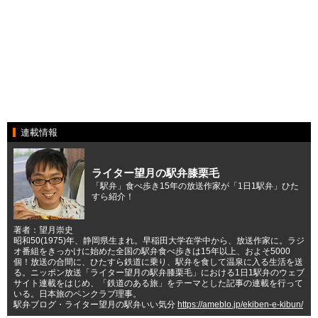
連載情報
ライター望月の駅弁膝栗毛
「駅弁」食べ歩き15年の放送作家が「1日1駅弁」ひた
すら紹介！
著者：望月崇史
昭和50(1975)年、静岡県生まれ。早稲田大学在学中から、放送作家に。ラジ
オ番組をきっかけに始めた全国の駅弁食べ歩きは15年以上、およそ5000
個！放送の合間に、ひたすら鉄道に乗り、駅弁を食して温泉に入る生活を送
る。ニッポン放送「ライター望月の駅弁膝栗毛」における1日1駅弁のウェブ
サイト連載をはじめ、「鉄道のある旅」をテーマとした記事の連載を行って
いる。日本旅のペンクラブ理事。
駅弁ブログ・ライター望月の駅弁いい気分
https://ameblo.jp/ekiben-e-kibun/