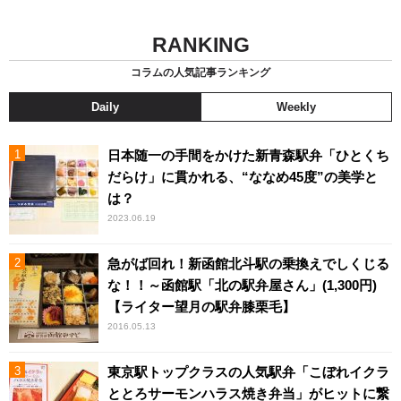
RANKING
コラムの人気記事ランキング
Daily
Weekly
日本随一の手間をかけた新青森駅弁「ひとくち
だらけ」に貫かれる、“ななめ45度”の美学と
は？
2023.06.19
急がば回れ！新函館北斗駅の乗換えでしくじる
な！！～函館駅「北の駅弁屋さん」(1,300円)
【ライター望月の駅弁膝栗毛】
2016.05.13
東京駅トップクラスの人気駅弁「こぼれイクラ
ととろサーモンハラス焼き弁当」がヒットに繋