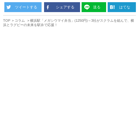
ツイートする
シェアする
送る
はてな
TOP
コラム
横浜駅「メガシウマイ弁当」(1250円)～3社がスクラムを組んで、横
浜とラグビーの未来を駅弁で応援！