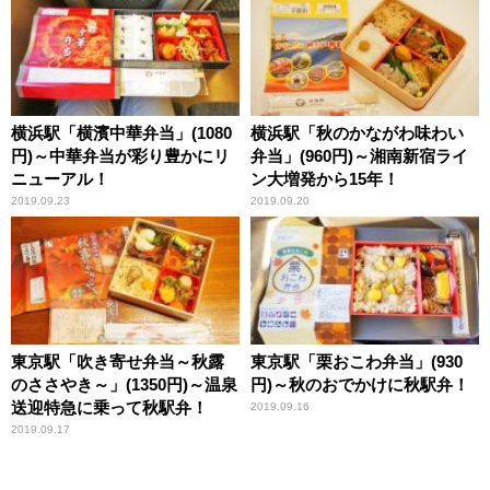
横浜駅「横濱中華弁当」(1080
横浜駅「秋のかながわ味わい
円)～中華弁当が彩り豊かにリ
弁当」(960円)～湘南新宿ライ
ニューアル！
ン大増発から15年！
2019.09.23
2019.09.20
東京駅「吹き寄せ弁当～秋露
東京駅「栗おこわ弁当」(930
のささやき～」(1350円)～温泉
円)～秋のおでかけに秋駅弁！
送迎特急に乗って秋駅弁！
2019.09.16
2019.09.17