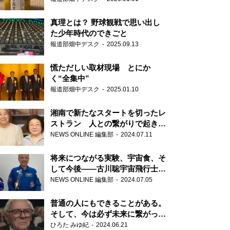
真理とは？ 野球観戦で思い出し
た少年時代のできごと
報道部畑中デスク
2025.09.13
慌ただしい取材現場 とにか
く“全集中”
報道部畑中デスク
2025.01.10
湘南で新たなスタートを切ったレ
ストラン 人との繋がりで起きた
奇跡
NEWS ONLINE 編集部
2024.07.11
将来につながる実験、宇宙食、そ
して今後――古川聡宇宙飛行士単
独インタビュー
NEWS ONLINE 編集部
2024.07.05
普通の人にもできることがある。
そして、今は必ず未来に繋がって
いく……『ONE LIFE 奇跡が繋い
ひろた みゆ紀
2024.06.21