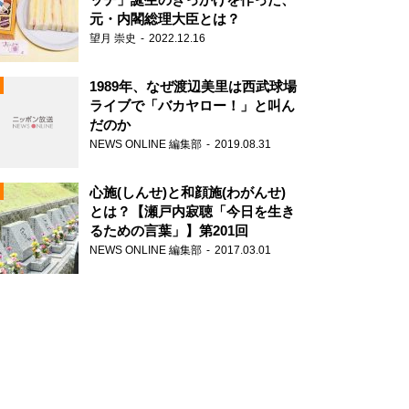
元・内閣総理大臣とは？
望月 崇史
2022.12.16
1989年、なぜ渡辺美里は西武球場
ライブで「バカヤロー！」と叫ん
だのか
NEWS ONLINE 編集部
2019.08.31
N
心施(しんせ)と和顔施(わがんせ)
とは？【瀬戸内寂聴「今日を生き
るための言葉」】第201回
NEWS ONLINE 編集部
2017.03.01