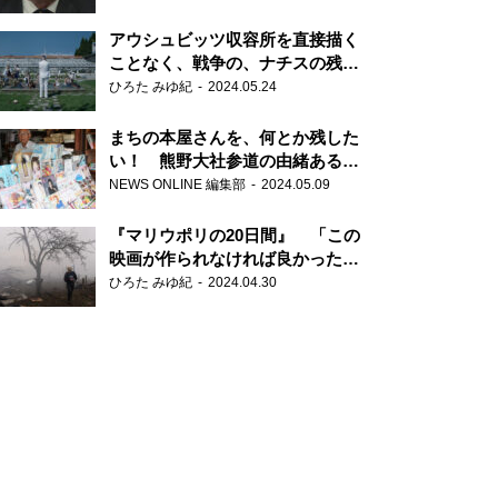
だ6000の命』
アウシュビッツ収容所を直接描く
ことなく、戦争の、ナチスの残虐
さが見える映画 『関心領域』
ひろた みゆ紀
2024.05.24
まちの本屋さんを、何とか残した
い！ 熊野大社参道の由緒ある書
店・三代目の強い思い
NEWS ONLINE 編集部
2024.05.09
『マリウポリの20日間』 「この
映画が作られなければ良かった」
と語る監督
ひろた みゆ紀
2024.04.30