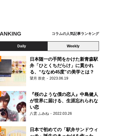
ANKING
コラムの人気記事ランキング
Daily
Weekly
日本随一の手間をかけた新青森駅
弁「ひとくちだらけ」に貫かれ
る、“ななめ45度”の美学とは？
望月 崇史
2023.06.19
『桜のような僕の恋人』中島健人
が世界に届ける、生涯忘れられな
い恋
八雲 ふみね
2022.03.26
N
日本で初めての「駅弁サンドウィ
ッチ」誕生のきっかけを作った、