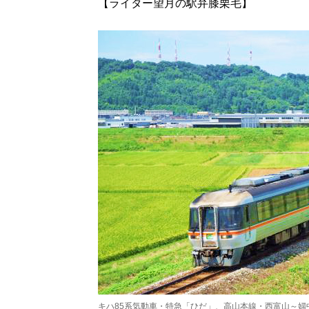
【ライター望月の駅弁膝栗毛】
キハ85系気動車・特急「ひだ」、高山本線・西富山～婦