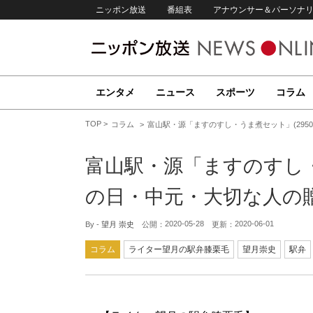
ニッポン放送
番組表
アナウンサー＆パーソナ
エンタメ
ニュース
スポーツ
コラム
TOP
コラム
富山駅・源「ますのすし・うま煮セット」(295
富山駅・源「ますのすし・
の日・中元・大切な人の
2020-05-28
2020-06-01
By -
望月 崇史
公開：
更新：
コラム
ライター望月の駅弁膝栗毛
望月崇史
駅弁