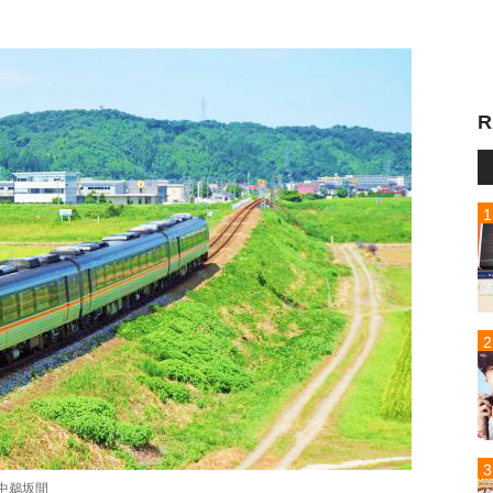
R
中鵜坂間