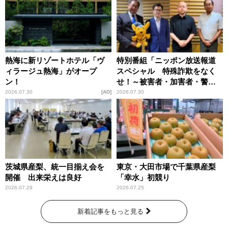
熱海に新リゾートホテル「ヴ
特別番組「ニッポン放送報道
ィラージュ熱海」がオープ
スペシャル 特殊詐欺をなく
ン！
せ！～被害者・加害者・警視
庁が語るトクリュウの実態
2026.07.30
AD
2026.07.30
～」放送
茨城県産梨、統一目揃え会を
東京・大田市場で千葉県産梨
開催 出来栄えは良好
「幸水」初競り
2026.07.29
2026.07.25
新着記事をもっと見る