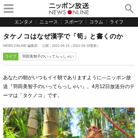
エンタメ
ニュース
スポーツ
コラム
ライフ
タケノコはなぜ漢字で「筍」と書くのか
NEWS ONLINE 編集部
公開：
2021-04-19
（
2021-04-19
更新）
ライフ
羽田美智子のいってらっしゃい
あなたの朝がいつもイイ朝でありますように---ニッポン放
送『羽田美智子のいってらっしゃい』。4月12日放送分のテ
ーマは「タケノコ」です。