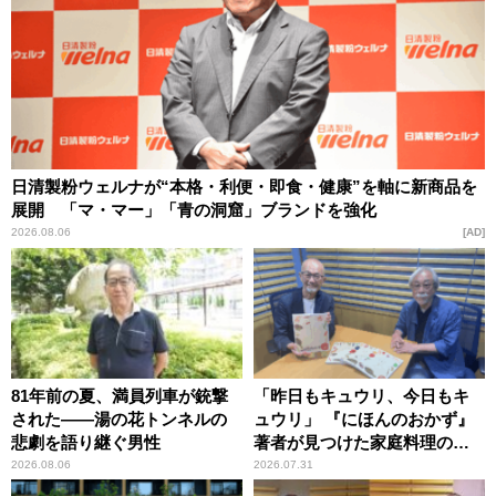
日清製粉ウェルナが“本格・利便・即食・健康”を軸に新商品を
展開 「マ・マー」「青の洞窟」ブランドを強化
2026.08.06
AD
81年前の夏、満員列車が銃撃
「昨日もキュウリ、今日もキ
された――湯の花トンネルの
ュウリ」 『にほんのおかず』
悲劇を語り継ぐ男性
著者が見つけた家庭料理の知
恵
2026.08.06
2026.07.31