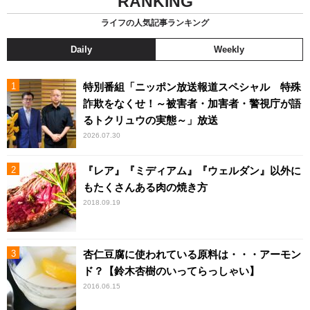
RANKING
ライフの人気記事ランキング
Daily
Weekly
特別番組「ニッポン放送報道スペシャル 特殊
詐欺をなくせ！～被害者・加害者・警視庁が語
るトクリュウの実態～」放送
2026.07.30
『レア』『ミディアム』『ウェルダン』以外に
もたくさんある肉の焼き方
2018.09.19
杏仁豆腐に使われている原料は・・・アーモン
ド？【鈴木杏樹のいってらっしゃい】
2016.06.15