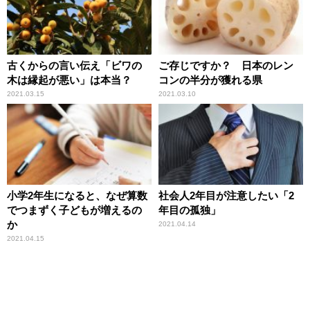
古くからの言い伝え「ビワの
ご存じですか？ 日本のレン
木は縁起が悪い」は本当？
コンの半分が獲れる県
2021.03.15
2021.03.10
小学2年生になると、なぜ算数
社会人2年目が注意したい「2
でつまずく子どもが増えるの
年目の孤独」
か
2021.04.14
2021.04.15