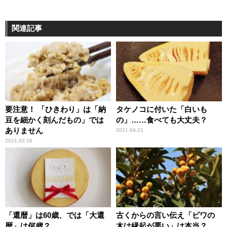
関連記事
要注意！ 「ひきわり」は「納
タケノコに付いた「白いも
豆を細かく刻んだもの」では
の」……食べても大丈夫？
ありません
2021.04.21
2021.03.16
「還暦」は60歳、では「大還
古くからの言い伝え「ビワの
暦」は何歳？
木は縁起が悪い」は本当？