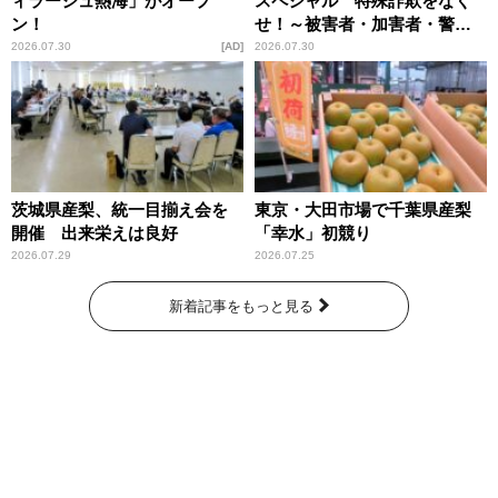
ィラージュ熱海」がオープ
スペシャル 特殊詐欺をなく
ン！
せ！～被害者・加害者・警視
庁が語るトクリュウの実態
2026.07.30
AD
2026.07.30
～」放送
茨城県産梨、統一目揃え会を
東京・大田市場で千葉県産梨
開催 出来栄えは良好
「幸水」初競り
2026.07.29
2026.07.25
新着記事をもっと見る