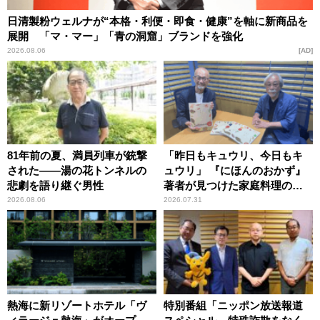
日清製粉ウェルナが“本格・利便・即食・健康”を軸に新商品を
展開 「マ・マー」「青の洞窟」ブランドを強化
2026.08.06
AD
81年前の夏、満員列車が銃撃
「昨日もキュウリ、今日もキ
された――湯の花トンネルの
ュウリ」 『にほんのおかず』
悲劇を語り継ぐ男性
著者が見つけた家庭料理の知
恵
2026.08.06
2026.07.31
熱海に新リゾートホテル「ヴ
特別番組「ニッポン放送報道