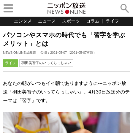
エンタメ
ニュース
スポーツ
コラム
ライフ
パソコンやスマホの時代でも「習字を学ぶ
メリット」とは
NEWS ONLINE 編集部
公開：
2021-05-07
（
2021-05-07
更新）
ライフ
羽田美智子のいってらっしゃい
あなたの朝がいつもイイ朝でありますように---ニッポン放
送『羽田美智子のいってらっしゃい』。4月30日放送分のテ
ーマは「習字」です。