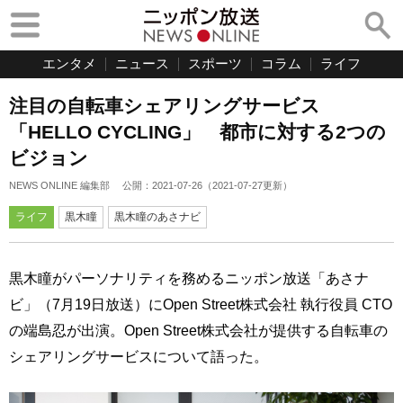
エンタメ
ニュース
スポーツ
コラム
ライフ
注目の自転車シェアリングサービス
「HELLO CYCLING」 都市に対する2つの
ビジョン
NEWS ONLINE 編集部
公開：
2021-07-26
（
2021-07-27
更新）
ライフ
黒木瞳
黒木瞳のあさナビ
黒木瞳がパーソナリティを務めるニッポン放送「あさナ
ビ」（7月19日放送）にOpen Street株式会社 執行役員 CTO
の端島忍が出演。Open Street株式会社が提供する自転車の
シェアリングサービスについて語った。