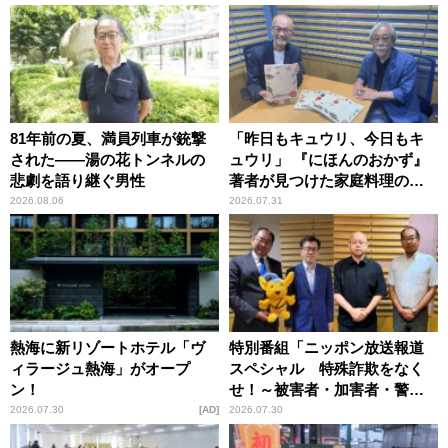
81年前の夏、満員列車が銃撃
「昨日もキュウリ、今日もキ
された――湯の花トンネルの
ュウリ」 『にほんのおかず』
悲劇を語り継ぐ男性
著者が見つけた家庭料理の知
恵
2026.08.06
2026.07.31
熱海に新リゾートホテル「ヴ
特別番組「ニッポン放送報道
ィラージュ熱海」がオープ
スペシャル 特殊詐欺をなく
ン！
せ！～被害者・加害者・警視
庁が語るトクリュウの実態
2026.07.30
AD
2026.07.30
～」放送