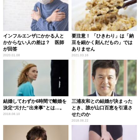
インフルエンザにかかる人と
要注意！ 「ひきわり」は「納
かからない人の差は？ 医師
豆を細かく刻んだもの」では
が回答
ありません
2020.01.08
2021.03.16
結婚してわずか6時間で離婚を
三浦友和との結婚が決まった
決定づけた“出来事”とは…。
とき、誰が山口百恵を引退さ
せたのか
2018.08.10
2018.08.22