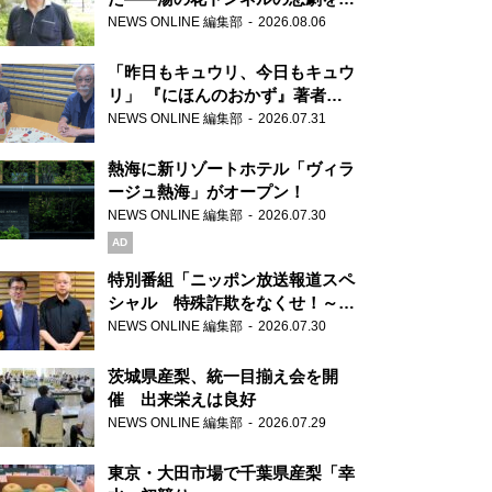
り継ぐ男性
NEWS ONLINE 編集部
2026.08.06
「昨日もキュウリ、今日もキュウ
リ」 『にほんのおかず』著者が
見つけた家庭料理の知恵
NEWS ONLINE 編集部
2026.07.31
熱海に新リゾートホテル「ヴィラ
ージュ熱海」がオープン！
NEWS ONLINE 編集部
2026.07.30
AD
特別番組「ニッポン放送報道スペ
シャル 特殊詐欺をなくせ！～被
害者・加害者・警視庁が語るトク
NEWS ONLINE 編集部
2026.07.30
リュウの実態～」放送
茨城県産梨、統一目揃え会を開
催 出来栄えは良好
NEWS ONLINE 編集部
2026.07.29
東京・大田市場で千葉県産梨「幸