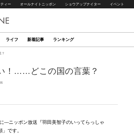
リティー
オールナイトニッポン
ショウアップナイター
イベント
ライフ
新着記事
ランキング
葉？
い！……どこの国の言葉？
06
---ニッポン放送『羽田美智子のいってらっしゃ
類」です。