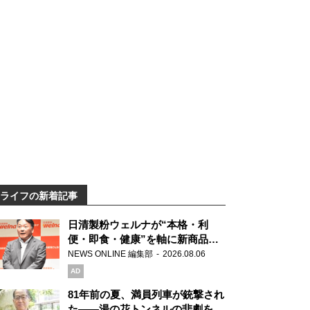
ライフの新着記事
日清製粉ウェルナが“本格・利
便・即食・健康”を軸に新商品を
展開 「マ・マー」「青の洞窟」
NEWS ONLINE 編集部
2026.08.06
ブランドを強化
AD
81年前の夏、満員列車が銃撃され
た――湯の花トンネルの悲劇を語