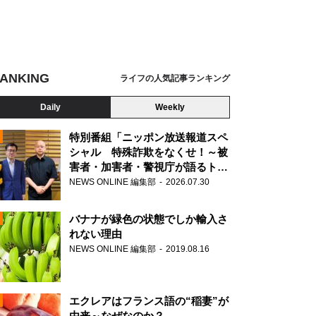
ANKING
ライフの人気記事ランキング
Daily
Weekly
特別番組「ニッポン放送報道スペ
シャル 特殊詐欺をなくせ！～被
害者・加害者・警視庁が語るトク
N
リュウの実態～」放送
NEWS ONLINE 編集部
2026.07.30
AD
バナナが緑色の状態でしか輸入さ
れない理由
NEWS ONLINE 編集部
2019.08.16
N
エクレアはフランス語の“稲妻”が
由来～なぜなのか？