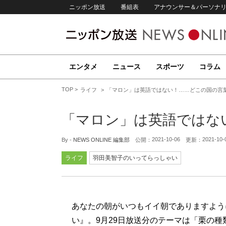
ニッポン放送
番組表
アナウンサー＆パーソナ
エンタメ
ニュース
スポーツ
コラム
TOP
ライフ
「マロン」は英語ではない！……どこの国の言
「マロン」は英語ではな
2021-10-06
2021-10-
By -
NEWS ONLINE 編集部
公開：
更新：
ライフ
羽田美智子のいってらっしゃい
あなたの朝がいつもイイ朝でありますように
い』。9月29日放送分のテーマは「栗の種