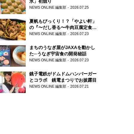
水」初競り
NEWS ONLINE 編集部
2026.07.25
夏帆もびっくり！？「やよい軒」
の『〜だし香る〜牛肉豆腐定食』
が香り高すぎる
NEWS ONLINE 編集部
2026.07.23
まちのうなぎ屋がJAXAを動かし
た─うなぎ宇宙食の開発秘話
NEWS ONLINE 編集部
2026.07.23
銚子電鉄がドムドムハンバーガー
とコラボ 銚電まつりでお披露目
NEWS ONLINE 編集部
2026.07.21