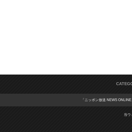
CATEG
「ニッポン放送 NEWS ONLIN
当ウ