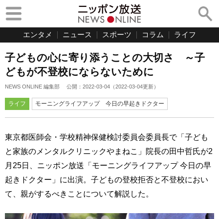
エンタメ
ニュース
スポーツ
コラム
ライフ
子どもの心に寄り添うことの大切さ ～子
どもが不登校にならないために
NEWS ONLINE 編集部
公開：
2022-03-04
（
2022-03-04
更新）
ライフ
モーニングライフアップ 今日の早起きドクター
東京都医師会・学校精神保健検討委員会委員長で「子ども
と家族のメンタルクリニックやまねこ」院長の田中哲氏が2
月25日、ニッポン放送「モーニングライフアップ 今日の早
起きドクター」に出演。子どもの登校拒否と不登校におい
て、親がするべきことについて解説した。