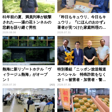
81年前の夏、満員列車が銃撃
「昨日もキュウリ、今日もキ
された――湯の花トンネルの
ュウリ」 『にほんのおかず』
悲劇を語り継ぐ男性
著者が見つけた家庭料理の知
恵
2026.08.06
2026.07.31
熱海に新リゾートホテル「ヴ
特別番組「ニッポン放送報道
ィラージュ熱海」がオープ
スペシャル 特殊詐欺をなく
ン！
せ！～被害者・加害者・警視
庁が語るトクリュウの実態
2026.07.30
AD
2026.07.30
～」放送