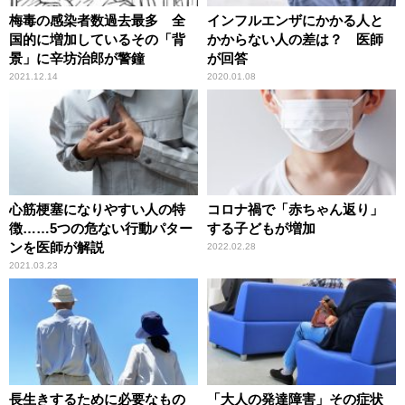
梅毒の感染者数過去最多 全
インフルエンザにかかる人と
国的に増加しているその「背
かからない人の差は？ 医師
景」に辛坊治郎が警鐘
が回答
2021.12.14
2020.01.08
心筋梗塞になりやすい人の特
コロナ禍で「赤ちゃん返り」
徴……5つの危ない行動パター
する子どもが増加
ンを医師が解説
2022.02.28
2021.03.23
長生きするために必要なもの
「大人の発達障害」その症状