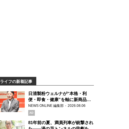
ライフの新着記事
日清製粉ウェルナが“本格・利
便・即食・健康”を軸に新商品を
展開 「マ・マー」「青の洞窟」
NEWS ONLINE 編集部
2026.08.06
ブランドを強化
AD
81年前の夏、満員列車が銃撃され
た――湯の花トンネルの悲劇を語