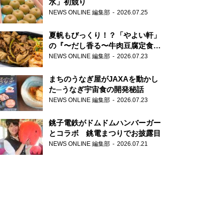
水」初競り
NEWS ONLINE 編集部
2026.07.25
夏帆もびっくり！？「やよい軒」
の『〜だし香る〜牛肉豆腐定食』
が香り高すぎる
NEWS ONLINE 編集部
2026.07.23
まちのうなぎ屋がJAXAを動かし
た─うなぎ宇宙食の開発秘話
NEWS ONLINE 編集部
2026.07.23
銚子電鉄がドムドムハンバーガー
とコラボ 銚電まつりでお披露目
NEWS ONLINE 編集部
2026.07.21