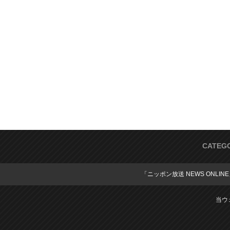
CATEG
「ニッポン放送 NEWS ONLIN
当ウ