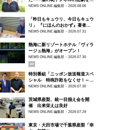
り継ぐ男性
NEWS ONLINE 編集部
2026.08.06
「昨日もキュウリ、今日もキュウ
リ」 『にほんのおかず』著者が
見つけた家庭料理の知恵
NEWS ONLINE 編集部
2026.07.31
熱海に新リゾートホテル「ヴィラ
ージュ熱海」がオープン！
NEWS ONLINE 編集部
2026.07.30
AD
特別番組「ニッポン放送報道スペ
シャル 特殊詐欺をなくせ！～被
害者・加害者・警視庁が語るトク
NEWS ONLINE 編集部
2026.07.30
リュウの実態～」放送
茨城県産梨、統一目揃え会を開
催 出来栄えは良好
NEWS ONLINE 編集部
2026.07.29
東京・大田市場で千葉県産梨「幸