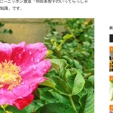
---ニッポン放送『羽田美智子のいってらっしゃ
豆知識」です。
R