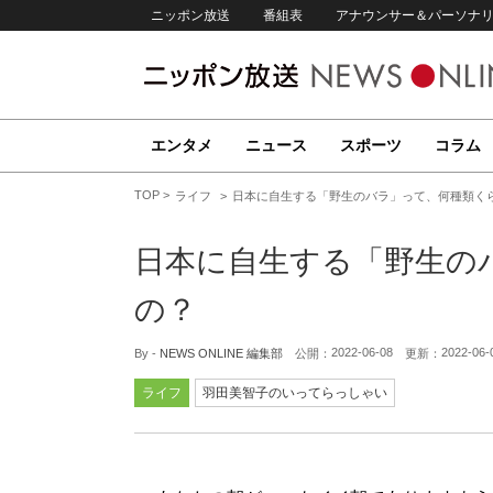
ニッポン放送
番組表
アナウンサー＆パーソナ
エンタメ
ニュース
スポーツ
コラム
TOP
ライフ
日本に自生する「野生のバラ」って、何種類く
日本に自生する「野生の
の？
2022-06-08
2022-06-
By -
NEWS ONLINE 編集部
公開：
更新：
ライフ
羽田美智子のいってらっしゃい