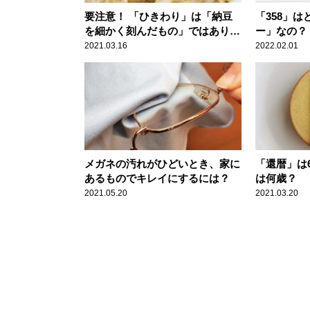
要注意！ 「ひきわり」は「納豆
「358」
を細かく刻んだもの」ではありま
ー」なの？
せん
2021.03.16
2022.02.01
メガネの汚れがひどいとき、家に
「還暦」は
あるものでキレイにするには？
は何歳？
2021.05.20
2021.03.20