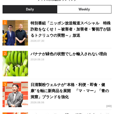
Daily
Weekly
特別番組「ニッポン放送報道スペシャル 特殊
詐欺をなくせ！～被害者・加害者・警視庁が語
るトクリュウの実態～」放送
2026.07.30
バナナが緑色の状態でしか輸入されない理由
2019.08.16
日清製粉ウェルナが“本格・利便・即食・健
康”を軸に新商品を展開 「マ・マー」「青の
洞窟」ブランドを強化
2026.08.06
AD