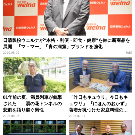
日清製粉ウェルナが“本格・利便・即食・健康”を軸に新商品を
展開 「マ・マー」「青の洞窟」ブランドを強化
2026.08.06
AD
81年前の夏、満員列車が銃撃
「昨日もキュウリ、今日もキ
された――湯の花トンネルの
ュウリ」 『にほんのおかず』
悲劇を語り継ぐ男性
著者が見つけた家庭料理の知
恵
2026.08.06
2026.07.31