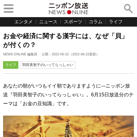
エンタメ
ニュース
スポーツ
コラム
ライフ
お金や経済に関する漢字には、なぜ「貝」
が付くの？
NEWS ONLINE 編集部
公開：
2022-06-22
（
2022-06-22
更新）
ライフ
羽田美智子のいってらっしゃい
あなたの朝がいつもイイ朝でありますように---ニッポン放
送『羽田美智子のいってらっしゃい』。6月15日放送分のテ
ーマは「お金の豆知識」です。