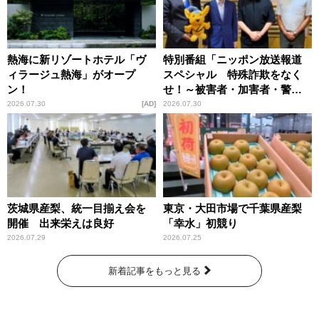
熱海に新リゾートホテル「ヴ
特別番組「ニッポン放送報道
ィラージュ熱海」がオープ
スペシャル 特殊詐欺をなく
ン！
せ！～被害者・加害者・警視
庁が語るトクリュウの実態
2026.07.30
AD
2026.07.30
～」放送
茨城県産梨、統一目揃え会を
東京・大田市場で千葉県産梨
開催 出来栄えは良好
「幸水」初競り
2026.07.29
2026.07.25
新着記事をもっと見る