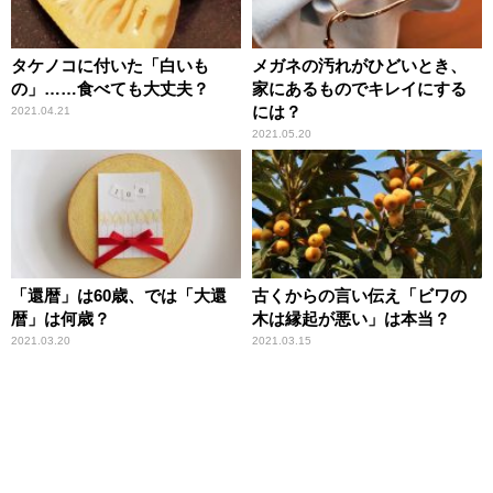
タケノコに付いた「白いも
メガネの汚れがひどいとき、
の」……食べても大丈夫？
家にあるものでキレイにする
には？
2021.04.21
2021.05.20
「還暦」は60歳、では「大還
古くからの言い伝え「ビワの
暦」は何歳？
木は縁起が悪い」は本当？
2021.03.20
2021.03.15