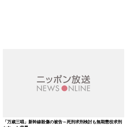
「万歳三唱」新幹線殺傷の被告～死刑求刑検討も無期懲役求刑