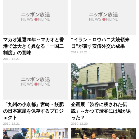
マカオ返還20年～マカオと香
“イラン・ロウハニ大統領来
港では大きく異なる「一国二
日”が表す安倍外交の成果
制度」の意味
2019.12.21
2019.12.21
「九州の小京都」宮崎・飫肥
企画展「渋谷に残された伝
の日本家屋を保存するプロジ
説」～かつて渋谷には城があ
ェクト
った？
2019.12.21
2019.12.20