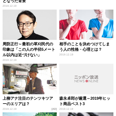
となった背景
2019.12.19
周防正行～最初の草刈民代の
相手のことを決めつけてしま
印象は「この人の半径5メート
う人の性格・心理とは？
ル以内は近づけない」
2019.12.19
2019.12.19
上柳アナ注目のテンツキツア
森永卓郎が厳選～2019年ヒッ
ーのエリアは？
ト商品ベスト3
2019.12.19
AD
2019.12.18