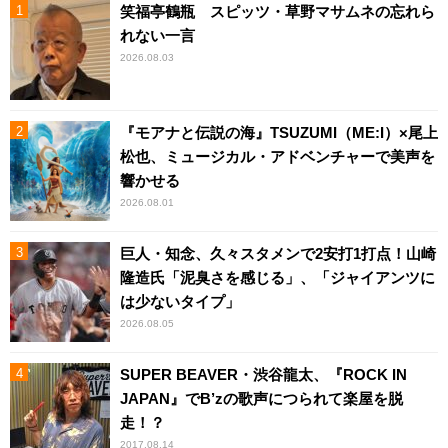
笑福亭鶴瓶 スピッツ・草野マサムネの忘れら
れない一言
2026.08.03
『モアナと伝説の海』TSUZUMI（ME:I）×尾上
松也、ミュージカル・アドベンチャーで美声を
響かせる
2026.08.01
巨人・知念、久々スタメンで2安打1打点！山崎
隆造氏「泥臭さを感じる」、「ジャイアンツに
は少ないタイプ」
2026.08.05
SUPER BEAVER・渋谷龍太、『ROCK IN
JAPAN』でB’zの歌声につられて楽屋を脱
走！？
2017.08.14