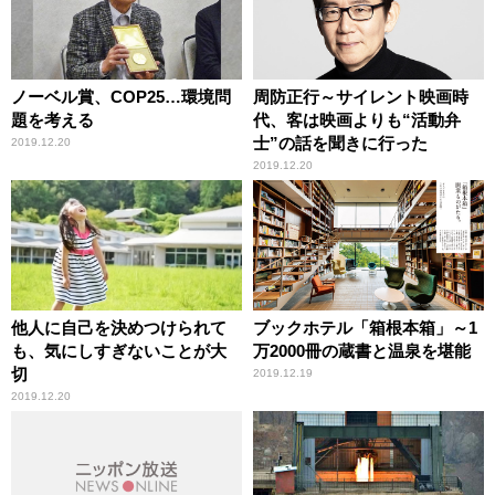
ノーベル賞、COP25…環境問
周防正行～サイレント映画時
題を考える
代、客は映画よりも“活動弁
士”の話を聞きに行った
2019.12.20
2019.12.20
他人に自己を決めつけられて
ブックホテル「箱根本箱」～1
も、気にしすぎないことが大
万2000冊の蔵書と温泉を堪能
切
2019.12.19
2019.12.20