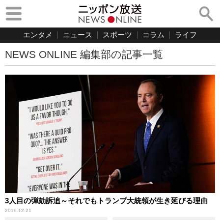
エンタメ
ニュース
スポーツ
コラム
ライフ
NEWS ONLINE 編集部の記事一覧
3人目の弾劾訴追～それでもトランプ大統領が生き延びる理由
2019.12.21