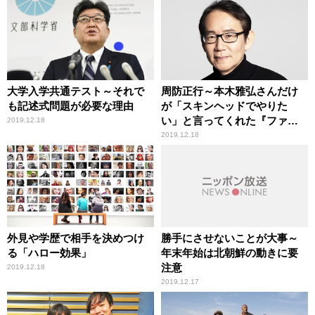
大学入学共通テスト～それで
周防正行～本木雅弘さんだけ
も記述式問題が必要な理由
が「スキンヘッドでやりた
い」と言ってくれた『ファン
2019.12.18
シイダンス』
2019.12.18
外見や学歴で相手を決めつけ
勝手にさせないことが大事～
る「ハロー効果」
年末年始は北朝鮮の動きに要
注意
2019.12.18
2019.12.17