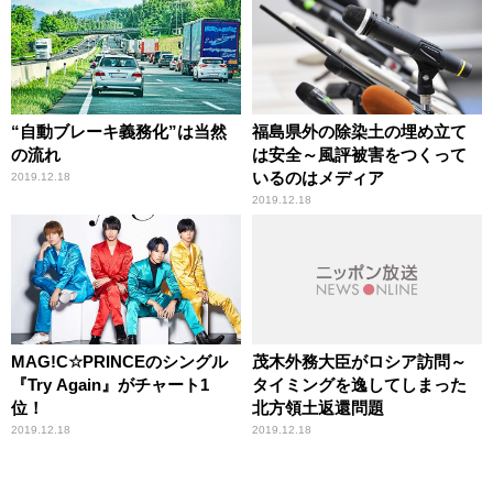
“自動ブレーキ義務化”は当然
福島県外の除染土の埋め立て
の流れ
は安全～風評被害をつくって
いるのはメディア
2019.12.18
2019.12.18
MAG!C☆PRINCEのシングル
茂木外務大臣がロシア訪問～
『Try Again』がチャート1
タイミングを逸してしまった
位！
北方領土返還問題
2019.12.18
2019.12.18