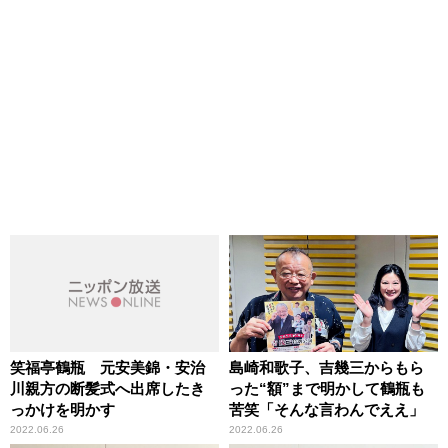
笑福亭鶴瓶 元安美錦・安治
島崎和歌子、吉幾三からもら
川親方の断髪式へ出席したき
った“額”まで明かして鶴瓶も
っかけを明かす
苦笑「そんな言わんでええ」
2022.06.26
2022.06.26