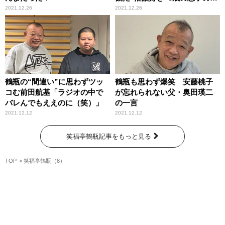
応を明かす
2021.12.26
2021.12.26
鶴瓶の“間違い”に思わずツッ
鶴瓶も思わず爆笑 安藤桃子
コむ前田航基「ラジオの中で
が忘れられない父・奥田瑛二
バレんでもええのに（笑）」
の一言
2021.12.12
2021.12.12
笑福亭鶴瓶記事をもっと見る
TOP
笑福亭鶴瓶（8）