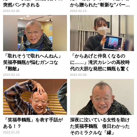
突然パンチされる
から贈られた“斬新な”パーカ
ーを着る
2022.02.28
2022.02.13
「取れそうで取れへんねん」
「からあげと仲良くなるの
笑福亭鶴瓶が悩むガンコな
に……」滝沢カレンの高校時
『難敵』
代の大胆な発想に鶴瓶も驚く
2022.02.13
2022.02.06
「笑福亭鶴瓶」を表す手話が
深夜に泣いている女性を助け
ある！？
た笑福亭鶴瓶 後日わかった
そのミラクルな「縁」
2022.01.25