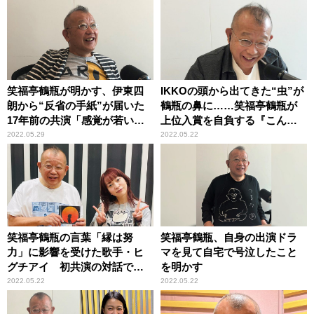
笑福亭鶴瓶が明かす、伊東四
IKKOの頭から出てきた“虫”が
朗から“反省の手紙”が届いた
鶴瓶の鼻に……笑福亭鶴瓶が
17年前の共演「感覚が若いな
上位入賞を自負する『こんな
と思いましたね」」
不思議なことが起こるんやラ
2022.05.29
2022.05.22
ンキング』
笑福亭鶴瓶の言葉「縁は努
笑福亭鶴瓶、自身の出演ドラ
力」に影響を受けた歌手・ヒ
マを見て自宅で号泣したこと
グチアイ 初共演の対話で
を明かす
「自信になりました」
2022.05.22
2022.05.22