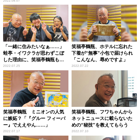
2022.08.07
「一緒に住みたいなぁ……」
笑福亭鶴瓶、ホテルに忘れた
蛙亭・イワクラが思わずこぼ
下着が“無事”小包で届けられ
した理由に、笑福亭鶴瓶も笑
「こんなん、辱めですよ」
顔
2022.07.25
2022.07.22
笑福亭鶴瓶 ミニオンの人気
笑福亭鶴瓶、フワちゃんから
に嫉妬？「『グルー フィーバ
ネットニュースに載らないた
ー』でええやん……」
めの“秘技”を教えてもらう
2022.07.17
2022.07.10