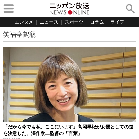
エンタメ
ニュース
スポーツ
コラム
ライフ
笑福亭鶴瓶
「だから今でも私、ここにいます」高岡早紀が女優としての道
を決意した、深作欣二監督の「言葉」