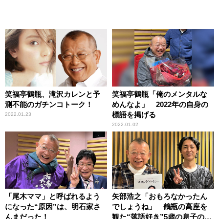
笑福亭鶴瓶、滝沢カレンと予
笑福亭鶴瓶「俺のメンタルな
測不能のガチンコトーク！
めんなよ」 2022年の自身の
標語を掲げる
2022.01.23
2022.01.02
「尾木ママ」と呼ばれるよう
矢部浩之「おもろなかったん
になった“原因”は、明石家さ
でしょうね」 鶴瓶の高座を
んまだった！
観た“落語好き”5歳の息子の反