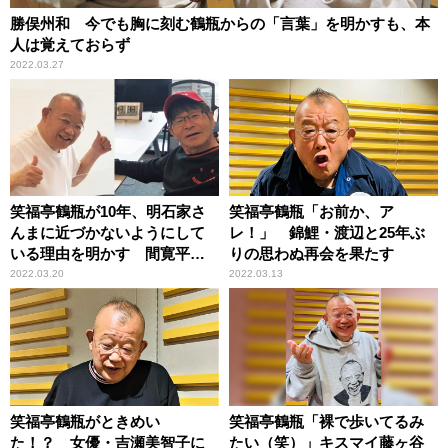
勝俣州和 今でも胸に刻む鶴瓶からの「言葉」を明かすも、本
人は覚えておらず
2022.03.27
笑福亭鶴瓶が10年、明石家さ
笑福亭鶴瓶「お前か、ア
んまに近づかないようにして
レ！」 錦鯉・渡辺と25年ぶ
いる理由を明かす 間寛平も
りの思わぬ再会を果たす
理解
2022.03.20
2022.03.13
笑福亭鶴瓶がときめい
笑福亭鶴瓶「裸で歩いてるみ
た！？ 女優・吉瀬美智子に
たい（笑）」キスマイ藤ヶ谷