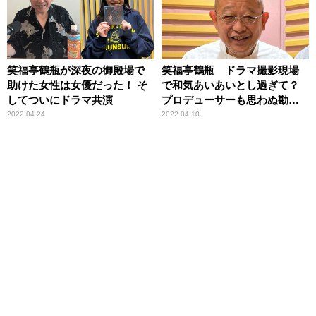
笑福亭鶴瓶が深夜の御殿場で
笑福亭鶴瓶 ドラマ撮影現場
助けた女性は女優だった！ そ
で和気あいあいとし過ぎて？
してついにドラマ共演
プロデューサーも思わぬ勘違
い
2022.04.24
2022.04.10