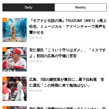
Daily
Weekly
『モアナと伝説の海』TSUZUMI（ME:I）×尾上
松也、ミュージカル・アドベンチャーで美声を
響かせる
2026.08.01
安仁屋氏「こういう守りはダメ」、「ミスです
よ」初回の広島の守備に苦言
2026.08.06
広島、7回の継投策が裏目に…最下位転落 安
仁屋氏「この時期に来て勉強はない」
2026.08.06
安仁屋氏「後輩だけに頑張ってもらいたい」巨