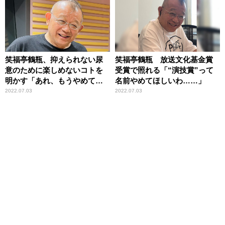
笑福亭鶴瓶、抑えられない尿
笑福亭鶴瓶 放送文化基金賞
意のために楽しめないコトを
受賞で照れる「“演技賞”って
明かす「あれ、もうやめてほ
名前やめてほしいわ……」
しい……」
2022.07.03
2022.07.03