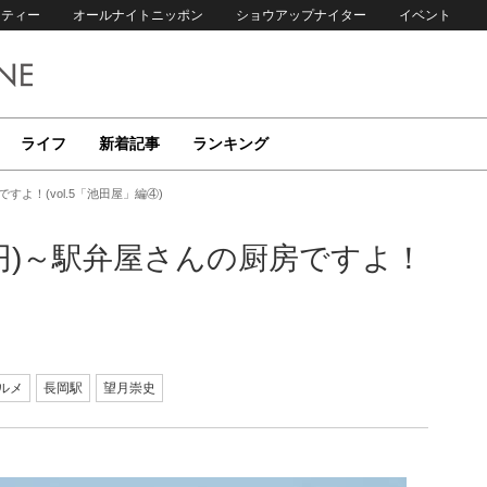
リティー
オールナイトニッポン
ショウアップナイター
イベント
ライフ
新着記事
ランキング
すよ！(vol.5「池田屋」編④)
0円)～駅弁屋さんの厨房ですよ！
ルメ
長岡駅
望月崇史