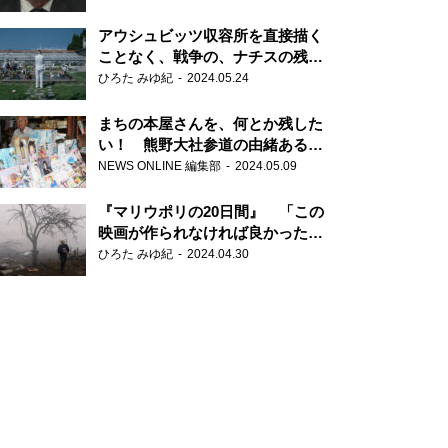
だ6000の命』
アウシュビッツ収容所を直接描く
ことなく、戦争の、ナチスの残虐
さが見える映画 『関心領域』
ひろた みゆ紀
2024.05.24
まちの本屋さんを、何とか残した
い！ 熊野大社参道の由緒ある書
店・三代目の強い思い
NEWS ONLINE 編集部
2024.05.09
『マリウポリの20日間』 「この
映画が作られなければ良かった」
と語る監督
ひろた みゆ紀
2024.04.30