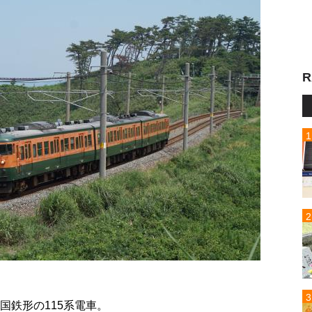
R
国鉄形の115系電車。