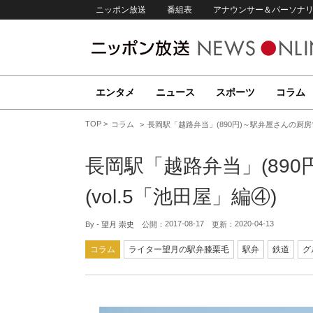
ニッポン放送
番組表
アナウンサー＆パーソナ
エンタメ
ニュース
スポーツ
コラム
TOP
コラム
長岡駅「越路弁当」(890円)～駅弁屋さんの厨房で
長岡駅「越路弁当」(89
(vol.5「池田屋」編④)
2017-08-17
2020-04-13
By -
望月 崇史
公開：
更新：
コラム
ライター望月の駅弁膝栗毛
駅弁
鉄道
グ