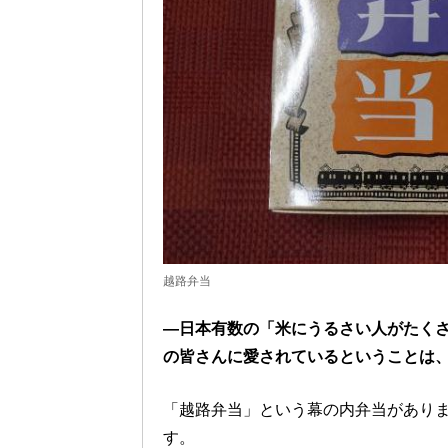
越路弁当
―日本有数の「米にうるさい人がたく
の皆さんに愛されているということは
「越路弁当」という幕の内弁当がありま
す。