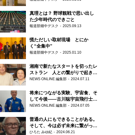
真理とは？ 野球観戦で思い出し
た少年時代のできごと
報道部畑中デスク
2025.09.13
慌ただしい取材現場 とにか
く“全集中”
報道部畑中デスク
2025.01.10
湘南で新たなスタートを切ったレ
ストラン 人との繋がりで起きた
奇跡
NEWS ONLINE 編集部
2024.07.11
将来につながる実験、宇宙食、そ
して今後――古川聡宇宙飛行士単
独インタビュー
NEWS ONLINE 編集部
2024.07.05
普通の人にもできることがある。
そして、今は必ず未来に繋がって
いく……『ONE LIFE 奇跡が繋い
ひろた みゆ紀
2024.06.21