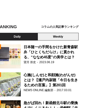
ANKING
コラムの人気記事ランキング
Daily
Weekly
日本随一の手間をかけた新青森駅
弁「ひとくちだらけ」に貫かれ
る、“ななめ45度”の美学とは？
望月 崇史
2023.06.19
心施(しんせ)と和顔施(わがんせ)
とは？【瀬戸内寂聴「今日を生き
るための言葉」】第201回
NEWS ONLINE 編集部
2017.03.01
N
急がば回れ！新函館北斗駅の乗換
えでしくじるな！！～函館駅「北