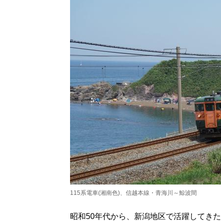
115系電車(湘南色)、信越本線・青海川～鯨波間
昭和50年代から、新潟地区で活躍してきた