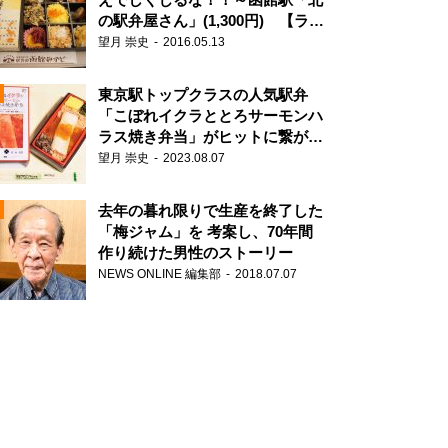
の駅弁屋さん」(1,300円) 【ライ
ター望月の駅弁膝栗毛】
望月 崇史
2016.05.13
N
東京駅トップクラスの人気駅弁
「こぼれイクラととろサーモンハ
ラス焼き弁当」がヒットに繋がっ
た理由
望月 崇史
2023.08.07
去年の暮れ限りで生産を終了した
「梅ジャム」を 考案し、70年間
作り続けた男性のストーリー
NEWS ONLINE 編集部
2018.07.07