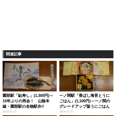
関連記事
園部駅「鮎寿し」(1,300円)～
一ノ関駅「香ばし海苔とうに
15年ぶりの再会！ 山陰本
ごはん」(1,100円)～一ノ関の
線・園部駅の名物駅弁!!
グレードアップ版うにごはん
2018.01.23
2018.01.22