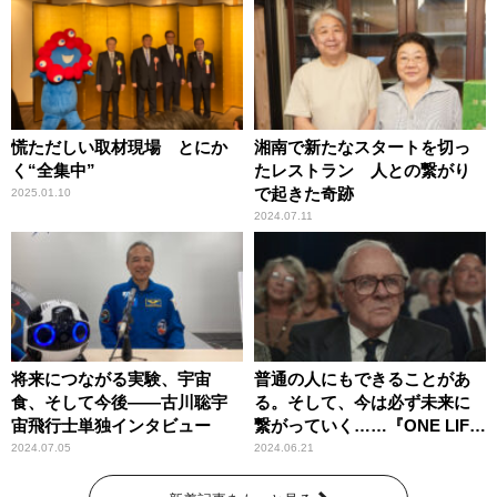
慌ただしい取材現場 とにか
湘南で新たなスタートを切っ
く“全集中”
たレストラン 人との繋がり
で起きた奇跡
2025.01.10
2024.07.11
将来につながる実験、宇宙
普通の人にもできることがあ
食、そして今後――古川聡宇
る。そして、今は必ず未来に
宙飛行士単独インタビュー
繋がっていく……『ONE LIFE
奇跡が繋いだ6000の命』
2024.07.05
2024.06.21