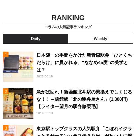
RANKING
コラムの人気記事ランキング
Daily
Weekly
日本随一の手間をかけた新青森駅弁「ひとくち
だらけ」に貫かれる、“ななめ45度”の美学と
は？
2023.06.19
急がば回れ！新函館北斗駅の乗換えでしくじる
な！！～函館駅「北の駅弁屋さん」(1,300円)
【ライター望月の駅弁膝栗毛】
2016.05.13
東京駅トップクラスの人気駅弁「こぼれイクラ
ととろサーモンハラス焼き弁当」がヒットに繋