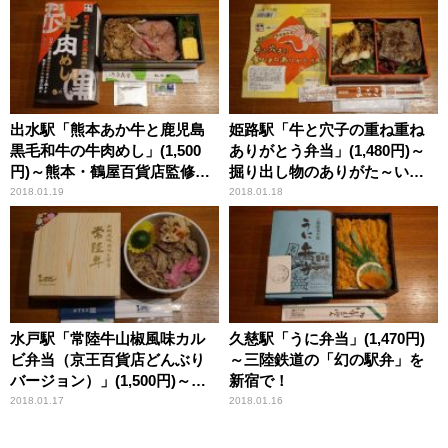
出水駅「熊本あか牛と鹿児島
姫路駅「牛と穴子の重ね重ね
黒毛和牛の牛肉めし」(1,500
ありがとう弁当」(1,480円)～
円)～熊本・鶴屋百貨店監修！
掘り出し物のありがた～い駅
希少な「あか牛」と日本一の
弁！
2018.01.19
2018.01.18
「黒牛」駅弁！
水戸駅「常陸牛山椒風味カル
久慈駅「うに弁当」(1,470円)
ビ弁当（京王百貨店どんぶり
～三陸鉄道の「幻の駅弁」を
バージョン）」(1,500円)～カ
新宿で！
ラダに優しい大人のカルビ！
2018.01.17
2018.01.16