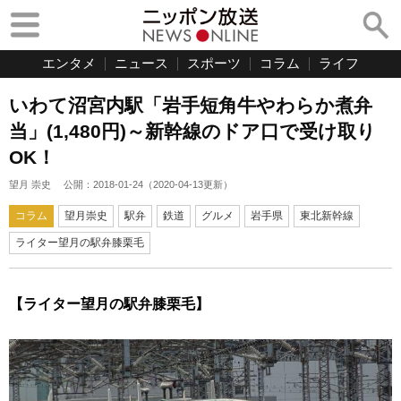
エンタメ
ニュース
スポーツ
コラム
ライフ
いわて沼宮内駅「岩手短角牛やわらか煮弁
当」(1,480円)～新幹線のドア口で受け取り
OK！
望月 崇史
公開：
2018-01-24
（
2020-04-13
更新）
コラム
望月崇史
駅弁
鉄道
グルメ
岩手県
東北新幹線
ライター望月の駅弁膝栗毛
【ライター望月の駅弁膝栗毛】