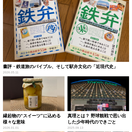
書評・鉄道旅のバイブル、そして駅弁文化の「近現代史」
2026.05.11
縁起物の“スイーツ”に込める
真理とは？ 野球観戦で思い出
様々な意味
した少年時代のできごと
2026.01.01
2025.09.13