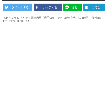
ツイートする
シェアする
送る
はてな
TOP
コラム
いわて沼宮内駅「岩手短角牛やわらか煮弁当」(1,480円)～新幹線の
ドア口で受け取りOK！