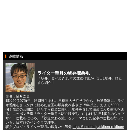
連載情報
ライター望月の駅弁膝栗毛
「駅弁」食べ歩き15年の放送作家が「1日1駅弁」ひた
すら紹介！
著者：望月崇史
昭和50(1975)年、静岡県生まれ。早稲田大学在学中から、放送作家に。ラジ
オ番組をきっかけに始めた全国の駅弁食べ歩きは15年以上、およそ5000
個！放送の合間に、ひたすら鉄道に乗り、駅弁を食して温泉に入る生活を送
る。ニッポン放送「ライター望月の駅弁膝栗毛」における1日1駅弁のウェブ
サイト連載をはじめ、「鉄道のある旅」をテーマとした記事の連載を行って
いる。日本旅のペンクラブ理事。
駅弁ブログ・ライター望月の駅弁いい気分
https://ameblo.jp/ekiben-e-kibun/