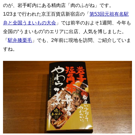
のが、岩手町内にある精肉店「肉のふがね」です。
1/23まで行われた京王百貨店新宿店の「
第53回元祖有名駅
弁と全国うまいもの大会
」では前半のおよそ1週間、今年も
全国の“うまいもの”のエリアに出店、人気を博しました。
「
駅弁膝栗毛
」でも、2年前に現地を訪問、ご紹介していま
すね。