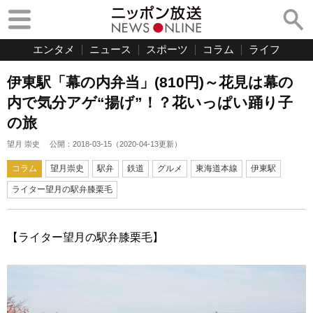
エンタメ
ニュース
スポーツ
コラム
ライフ
伊東駅「幕の内弁当」(810円)～花見は幕の
内で気分アゲ“揚げ”！？花いっぱい踊り子
の旅
望月 崇史
公開：
2018-03-15
（
2020-04-13
更新）
コラム
望月崇史
駅弁
鉄道
グルメ
東海道本線
伊東駅
ライター望月の駅弁膝栗毛
【ライター望月の駅弁膝栗毛】