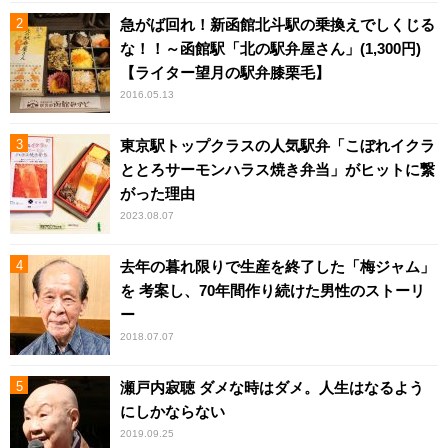
急がば回れ！新函館北斗駅の乗換えでしくじる
な！！～函館駅「北の駅弁屋さん」(1,300円)
【ライター望月の駅弁膝栗毛】
2016.05.13
東京駅トップクラスの人気駅弁「こぼれイクラ
ととろサーモンハラス焼き弁当」がヒットに繋
がった理由
2023.08.07
去年の暮れ限りで生産を終了した「梅ジャム」
を 考案し、70年間作り続けた男性のストーリ
ー
2018.07.07
瀬戸内寂聴 ダメな時はダメ。人生はなるよう
にしかならない
2019.09.25