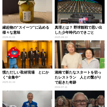
縁起物の“スイーツ”に込める
真理とは？ 野球観戦で思い出
様々な意味
した少年時代のできごと
2026.01.01
2025.09.13
慌ただしい取材現場 とにか
湘南で新たなスタートを切っ
く“全集中”
たレストラン 人との繋がり
で起きた奇跡
2025.01.10
2024.07.11