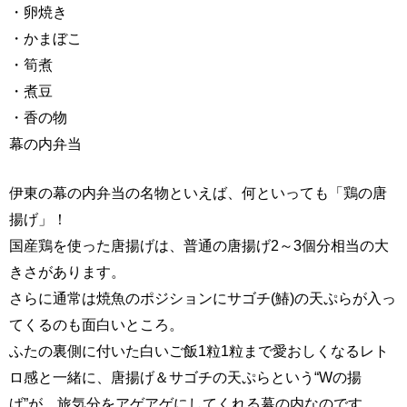
・卵焼き
・かまぼこ
・筍煮
・煮豆
・香の物
幕の内弁当
伊東の幕の内弁当の名物といえば、何といっても「鶏の唐
揚げ」！
国産鶏を使った唐揚げは、普通の唐揚げ2～3個分相当の大
きさがあります。
さらに通常は焼魚のポジションにサゴチ(鰆)の天ぷらが入っ
てくるのも面白いところ。
ふたの裏側に付いた白いご飯1粒1粒まで愛おしくなるレト
ロ感と一緒に、唐揚げ＆サゴチの天ぷらという“Wの揚
げ”が、旅気分をアゲアゲにしてくれる幕の内なのです。