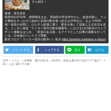
すら紹介！
著者：望月崇史
昭和50(1975)年、静岡県生まれ。早稲田大学在学中から、放送作家に。ラジ
オ番組をきっかけに始めた全国の駅弁食べ歩きは15年以上、およそ5000
個！放送の合間に、ひたすら鉄道に乗り、駅弁を食して温泉に入る生活を送
る。ニッポン放送「ライター望月の駅弁膝栗毛」における1日1駅弁のウェブ
サイト連載をはじめ、「鉄道のある旅」をテーマとした記事の連載を行って
いる。日本旅のペンクラブ理事。
駅弁ブログ・ライター望月の駅弁いい気分
https://ameblo.jp/ekiben-e-kibun/
ツイートする
シェアする
送る
はてな
TOP
コラム
伊東駅「幕の内弁当」(810円)～花見は幕の内で気分アゲ“揚げ”！？
花いっぱい踊り子の旅