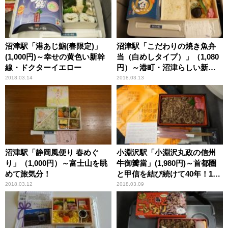
沼津駅「港あじ鮨(春限定)」
沼津駅「こだわりの焼き魚弁
(1,000円)～幸せの黄色い新幹
当（白めしタイプ）」（1,080
線・ドクターイエロー
円）～港町・沼津らしい新作
の魚駅弁！
2018.03.14
2018.03.13
沼津駅「静岡風便り 春めぐ
小淵沢駅「小淵沢丸政の信州
り」（1,000円）～富士山を眺
牛御瓣當」(1,980円)～首都圏
めて旅気分！
と甲信を結び続けて40年！189
系電車引退へ
2018.03.12
2018.03.09