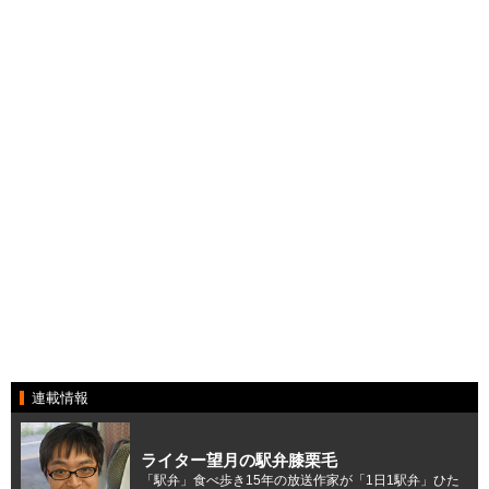
連載情報
ライター望月の駅弁膝栗毛
「駅弁」食べ歩き15年の放送作家が「1日1駅弁」ひた