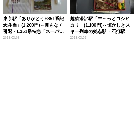
東京駅「ありがとうE351系記
越後湯沢駅「牛～っとコシヒ
念弁当」(1,200円)～間もなく
カリ」(1,100円)～懐かしきス
引退・E351系特急「スーパー
キー列車の拠点駅・石打駅
あずさ」
2018.03.08
2018.03.07