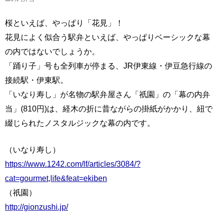
桜といえば、やっぱり「花見」！
花見によく似合う駅弁といえば、やっぱりベーシックな幕
の内ではないでしょうか。
「踊り子」号も全列車が停まる、JR伊東線・伊豆急行線の
接続駅・伊東駅。
「いなり寿し」が名物の駅弁屋さん「祇園」の「幕の内弁
当」(810円)は、経木の折に昔ながらの掛紙がかかり、紐で
綴じられたノスタルジックな幕の内です。
（いなり寿し）
https://www.1242.com/lf/articles/3084/?
cat=gourmet,life&feat=ekiben
（祇園）
http://gionzushi.jp/