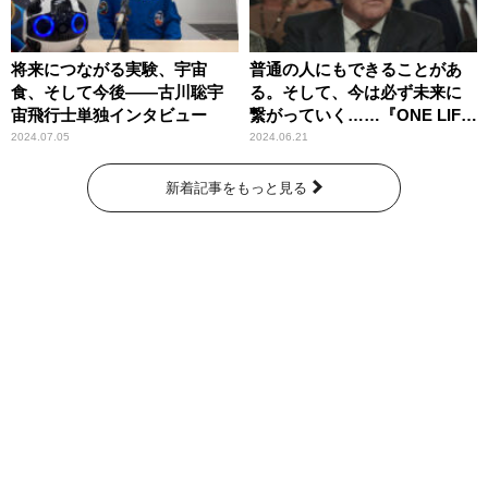
将来につながる実験、宇宙
普通の人にもできることがあ
食、そして今後――古川聡宇
る。そして、今は必ず未来に
宙飛行士単独インタビュー
繋がっていく……『ONE LIFE
奇跡が繋いだ6000の命』
2024.07.05
2024.06.21
新着記事をもっと見る