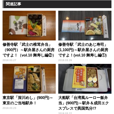
関連記事
修善寺駅「武士の椎茸弁当」
修善寺駅「武士のあじ寿司」
（900円）～駅弁屋さんの厨房
(1,100円)～駅弁屋さんの厨房
ですよ！（vol.10 舞寿し編②）
ですよ！(vol.10 舞寿し編①)
2018.03.27
2018.03.26
東京駅「深川めし」(900円)～
大船駅「台湾風ルーロー飯弁
東京のご当地駅弁！
当」(900円)～駅弁＆成田エク
スプレスで異国気分!?
2018.03.23
2018.03.22