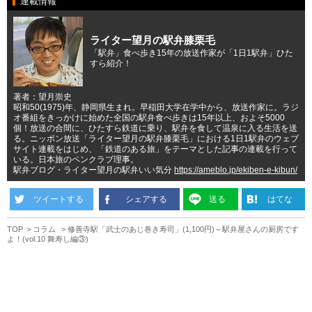
連載情報
ライター望月の駅弁膝栗毛
「駅弁」食べ歩き15年の放送作家が「1日1駅弁」ひた
すら紹介！
著者：望月崇史
昭和50(1975)年、静岡県生まれ。早稲田大学在学中から、放送作家に。ラジ
オ番組をきっかけに始めた全国の駅弁食べ歩きは15年以上、およそ5000
個！放送の合間に、ひたすら鉄道に乗り、駅弁を食して温泉に入る生活を送
る。ニッポン放送「ライター望月の駅弁膝栗毛」における1日1駅弁のウェブ
サイト連載をはじめ、「鉄道のある旅」をテーマとした記事の連載を行って
いる。日本旅のペンクラブ理事。
駅弁ブログ・ライター望月の駅弁いい気分
https://ameblo.jp/ekiben-e-kibun/
ツイートする
シェアする
送る
はてな
TOP
コラム
修善寺駅「武士のあじ巻き寿司」(1,100円)～駅弁屋さんの厨房です
よ！(vol.10 舞寿し編③)