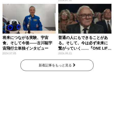
2024.07.11
将来につながる実験、宇宙
普通の人にもできることがあ
食、そして今後――古川聡宇
る。そして、今は必ず未来に
宙飛行士単独インタビュー
繋がっていく……『ONE LIFE
奇跡が繋いだ6000の命』
2024.07.05
2024.06.21
新着記事をもっと見る