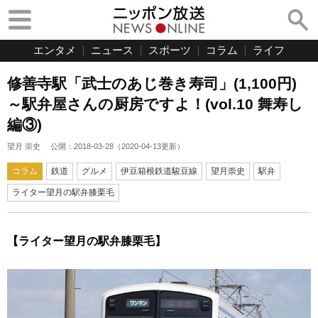
エンタメ
ニュース
スポーツ
コラム
ライフ
修善寺駅「武士のあじ巻き寿司」(1,100円)
～駅弁屋さんの厨房ですよ！(vol.10 舞寿し
編③)
望月 崇史
公開：
2018-03-28
（
2020-04-13
更新）
コラム
鉄道
グルメ
伊豆箱根鉄道駿豆線
望月崇史
駅弁
ライター望月の駅弁膝栗毛
【ライター望月の駅弁膝栗毛】