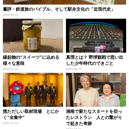
書評・鉄道旅のバイブル、そして駅弁文化の「近現代史」
2026.05.11
縁起物の“スイーツ”に込める
真理とは？ 野球観戦で思い出
様々な意味
した少年時代のできごと
2026.01.01
2025.09.13
慌ただしい取材現場 とにか
湘南で新たなスタートを切っ
く“全集中”
たレストラン 人との繋がり
で起きた奇跡
2025.01.10