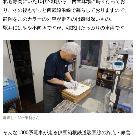
私も静岡にいた10代の頃から、西武球場に時々行ってお
り、その後もずっと西武線沿線で暮らしておりますので、
静岡をこのカラーの列車が走るのは感慨深いもの。
駅弁にはやや不向きですが、郷愁はたっぷりの車両です。
舞寿し・武士東勢さん
そんな1300系電車が走る伊豆箱根鉄道駿豆線の終点・修善