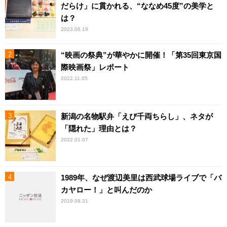
だらけ」に貫かれる、“ななめ45度”の美学と
は？
2023.06.19
“映画の祭典”が華やかに開催！「第35回東京国
際映画祭」レポート
2022.11.05
新潟の名物駅弁「えび千両ちらし」、ネタが
「隠れた」理由とは？
2022.01.07
1989年、なぜ渡辺美里は西武球場ライブで「バ
カヤロー！」と叫んだのか
2019.08.31