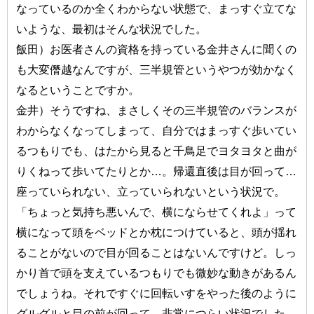
なっているのか全くわからない状態で、まっすぐ立てな
いような、最初はそんな状況でした。
飯田）お医者さんの資格を持っている金井さんに聞くの
も大変僭越なんですが、三半規管というやつが効かなく
なるということですか。
金井）そうですね、まさしくその三半規管のバランスが
わからなくなってしまって、自分ではまっすぐ歩いてい
るつもりでも、はたから見ると千鳥足でヨタヨタと曲が
りくねって歩いてたりとか…。帰還直後は目が回って…
座っていられない、立っていられないという状況で。
「ちょっと気持ち悪いんで、横にならせてくれよ」って
横になって頭をベッドとか枕につけていると、頭が揺れ
ることがないので目が回ることはないんですけど。しっ
かり首で頭を支えているつもりでも微妙な動きがあるん
でしょうね。それですぐに回転いすをやった後のように
グルグルと目の前が回って、非常につらい状況でした。