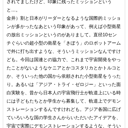
されてましたけど、印象に残ったミッションという
と…。
金井）割と日本がリーダーとなるような国際的ミッショ
ンが多かったなあという印象があって、例えば小型衛星
の放出ミッションというのがありまして。直径10セン
チぐらいの超小型の衛星を「きぼう」のロボットアーム
で外に打ち出すような、そういうミッションなんですけ
ども。今回は国連との協力で、これまで宇宙開発をやっ
たことがないようなケニアとかコスタリカとかトルコと
か、そういった他の国から依頼された小型衛星をうった
り。あるいは「アジア・トライ・ゼロジー」といった面
白実験を、昔から日本人の宇宙飛行士が軌道上にいる時
には子どもたちとか学生から募集して、軌道上でデモン
ストレーションするんですけれども。アジア各国に広げ
ていろいろな国の学生さんからいただいたアイデアを、
宇宙で実際にデモンストレーションするような、そうい