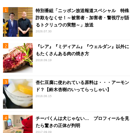
特別番組「ニッポン放送報道スペシャル 特殊
詐欺をなくせ！～被害者・加害者・警視庁が語
るトクリュウの実態～」放送
2026.07.30
『レア』『ミディアム』『ウェルダン』以外に
もたくさんある肉の焼き方
2018.09.19
杏仁豆腐に使われている原料は・・・アーモン
ド？【鈴木杏樹のいってらっしゃい】
2016.06.15
チーバくんは犬じゃない… プロフィールを見
たら驚きの正体が判明
2017.09.09