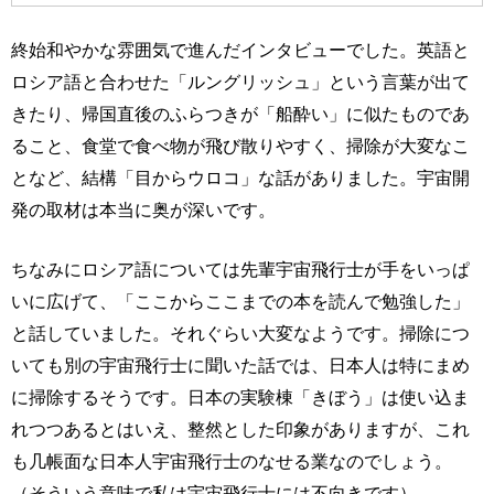
終始和やかな雰囲気で進んだインタビューでした。英語と
ロシア語と合わせた「ルングリッシュ」という言葉が出て
きたり、帰国直後のふらつきが「船酔い」に似たものであ
ること、食堂で食べ物が飛び散りやすく、掃除が大変なこ
となど、結構「目からウロコ」な話がありました。宇宙開
発の取材は本当に奥が深いです。
ちなみにロシア語については先輩宇宙飛行士が手をいっぱ
いに広げて、「ここからここまでの本を読んで勉強した」
と話していました。それぐらい大変なようです。掃除につ
いても別の宇宙飛行士に聞いた話では、日本人は特にまめ
に掃除するそうです。日本の実験棟「きぼう」は使い込ま
れつつあるとはいえ、整然とした印象がありますが、これ
も几帳面な日本人宇宙飛行士のなせる業なのでしょう。
（そういう意味で私は宇宙飛行士には不向きです）