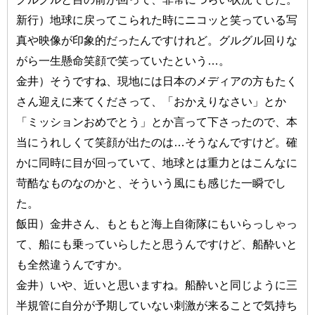
新行）地球に戻ってこられた時にニコッと笑っている写
真や映像が印象的だったんですけれど。グルグル回りな
がら一生懸命笑顔で笑っていたという…。
金井）そうですね、現地には日本のメディアの方もたく
さん迎えに来てくださって、「おかえりなさい」とか
「ミッションおめでとう」とか言って下さったので、本
当にうれしくて笑顔が出たのは…そうなんですけど。確
かに同時に目が回っていて、地球とは重力とはこんなに
苛酷なものなのかと、そういう風にも感じた一瞬でし
た。
飯田）金井さん、もともと海上自衛隊にもいらっしゃっ
て、船にも乗っていらしたと思うんですけど、船酔いと
も全然違うんですか。
金井）いや、近いと思いますね。船酔いと同じように三
半規管に自分が予期していない刺激が来ることで気持ち