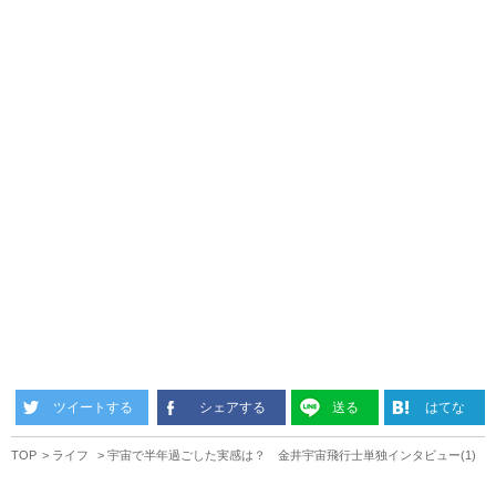
ツイートする
シェアする
送る
はてな
TOP
ライフ
宇宙で半年過ごした実感は？ 金井宇宙飛行士単独インタビュー(1)