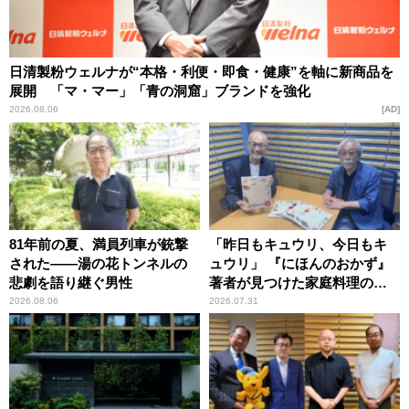
日清製粉ウェルナが“本格・利便・即食・健康”を軸に新商品を
展開 「マ・マー」「青の洞窟」ブランドを強化
2026.08.06
AD
81年前の夏、満員列車が銃撃
「昨日もキュウリ、今日もキ
された――湯の花トンネルの
ュウリ」 『にほんのおかず』
悲劇を語り継ぐ男性
著者が見つけた家庭料理の知
恵
2026.08.06
2026.07.31