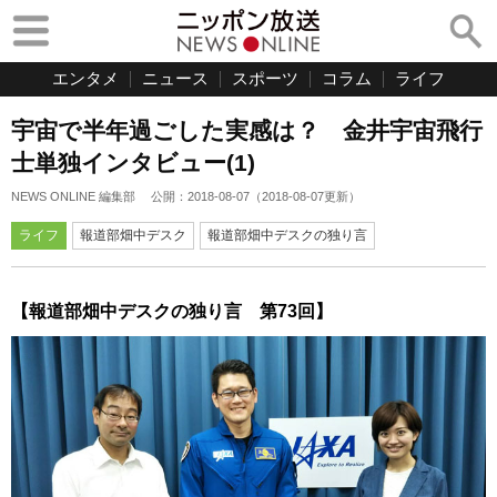
エンタメ
ニュース
スポーツ
コラム
ライフ
宇宙で半年過ごした実感は？ 金井宇宙飛行
士単独インタビュー(1)
NEWS ONLINE 編集部
公開：
2018-08-07
（
2018-08-07
更新）
ライフ
報道部畑中デスク
報道部畑中デスクの独り言
【報道部畑中デスクの独り言 第73回】