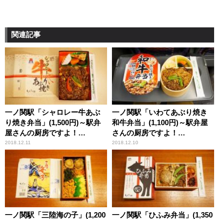
関連記事
一ノ関駅「シャロレー牛あぶ
一ノ関駅「いわてあぶり焼き
り焼き弁当」(1,500円)～駅弁
和牛弁当」(1,100円)～駅弁屋
屋さんの厨房ですよ！
さんの厨房ですよ！
（vol.13「斎藤松月堂」編(7)）
（vol.13「斎藤松月堂編」(6)）
2018.12.11
2018.12.10
一ノ関駅「三陸海の子」(1,200
一ノ関駅「ひふみ弁当」(1,350