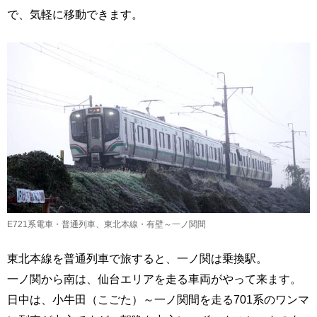
で、気軽に移動できます。
E721系電車・普通列車、東北本線・有壁～一ノ関間
東北本線を普通列車で旅すると、一ノ関は乗換駅。
一ノ関から南は、仙台エリアを走る車両がやって来ます。
日中は、小牛田（こごた）～一ノ関間を走る701系のワンマ