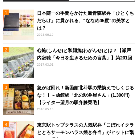
日本随一の手間をかけた新青森駅弁「ひとくち
だらけ」に貫かれる、“ななめ45度”の美学と
は？
2023.06.19
心施(しんせ)と和顔施(わがんせ)とは？【瀬戸
内寂聴「今日を生きるための言葉」】第201回
2017.03.01
急がば回れ！新函館北斗駅の乗換えでしくじる
な！！～函館駅「北の駅弁屋さん」(1,300円)
【ライター望月の駅弁膝栗毛】
2016.05.13
東京駅トップクラスの人気駅弁「こぼれイクラ
ととろサーモンハラス焼き弁当」がヒットに繋