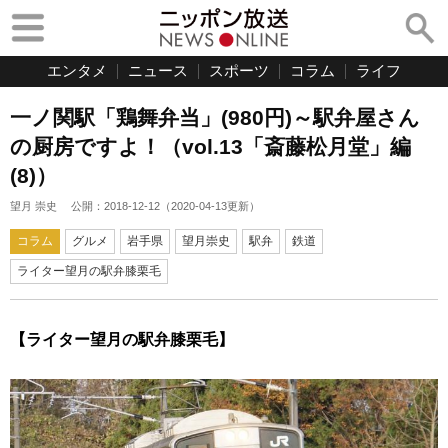
エンタメ
ニュース
スポーツ
コラム
ライフ
一ノ関駅「鶏舞弁当」(980円)～駅弁屋さん
の厨房ですよ！（vol.13「斎藤松月堂」編
(8)）
望月 崇史
公開：
2018-12-12
（
2020-04-13
更新）
コラム
グルメ
岩手県
望月崇史
駅弁
鉄道
ライター望月の駅弁膝栗毛
【ライター望月の駅弁膝栗毛】