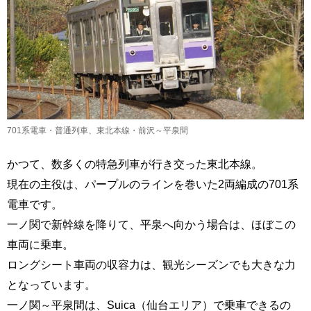
701系電車・普通列車、東北本線・前沢～平泉間
かつて、数多くの特急列車が行き交った東北本線。
現在の主役は、パープルのラインを巻いた2両編成の701系
電車です。
一ノ関で新幹線を降りて、平泉へ向かう場合は、ほぼこの
車両に乗車。
ロングシート車両の収容力は、観光シーズンでも大きな力
となっています。
一ノ関～平泉間は、Suica（仙台エリア）で乗車できるの