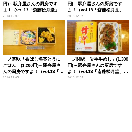
円)～駅弁屋さんの厨房です
円)～駅弁屋さんの厨房です
よ！（vol.13「斎藤松月堂」編
よ！（vol.13「斎藤松月堂」編
(5)）
(4)）
2018.12.07
2018.12.06
一ノ関駅「香ばし海苔とうに
一ノ関駅「岩手牛めし」(1,300
ごはん」(1,200円)～駅弁屋さ
円)～駅弁屋さんの厨房です
んの厨房ですよ！（vol.13「斎
よ！（vol.13「斎藤松月堂」編
藤松月堂」編(3)）
(2)）
2018.12.05
2018.12.04