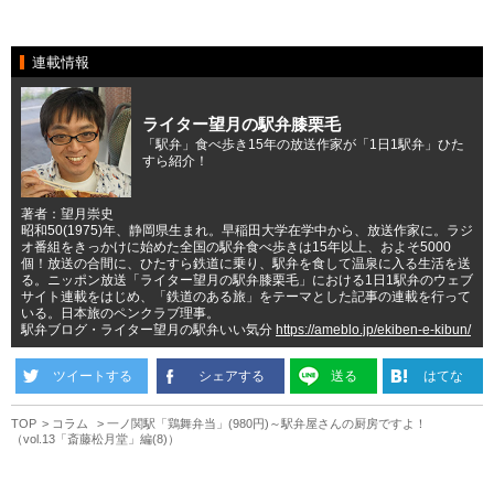
連載情報
ライター望月の駅弁膝栗毛
「駅弁」食べ歩き15年の放送作家が「1日1駅弁」ひた
すら紹介！
著者：望月崇史
昭和50(1975)年、静岡県生まれ。早稲田大学在学中から、放送作家に。ラジ
オ番組をきっかけに始めた全国の駅弁食べ歩きは15年以上、およそ5000
個！放送の合間に、ひたすら鉄道に乗り、駅弁を食して温泉に入る生活を送
る。ニッポン放送「ライター望月の駅弁膝栗毛」における1日1駅弁のウェブ
サイト連載をはじめ、「鉄道のある旅」をテーマとした記事の連載を行って
いる。日本旅のペンクラブ理事。
駅弁ブログ・ライター望月の駅弁いい気分
https://ameblo.jp/ekiben-e-kibun/
ツイートする
シェアする
送る
はてな
TOP
コラム
一ノ関駅「鶏舞弁当」(980円)～駅弁屋さんの厨房ですよ！
（vol.13「斎藤松月堂」編(8)）