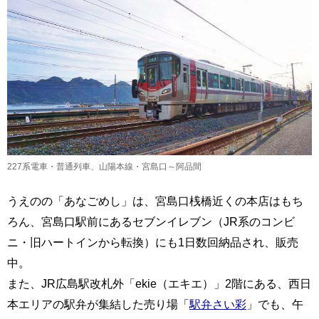
227系電車・普通列車、山陽本線・宮島口～阿品間
うえのの「あなごめし」は、宮島口桟橋近くの本店はもち
ろん、宮島口駅前にあるセブンイレブン（JR系のコンビ
ニ・旧ハートインから転換）にも1日数回納品され、販売
中。
また、JR広島駅改札外「ekie（エキエ）」2階にある、西日
本エリアの駅弁が集結した売り場「
駅弁さい彩
」でも、午