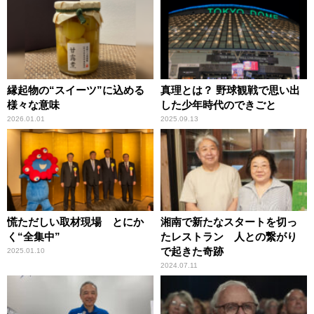
縁起物の“スイーツ”に込める
真理とは？ 野球観戦で思い出
様々な意味
した少年時代のできごと
2026.01.01
2025.09.13
慌ただしい取材現場 とにか
湘南で新たなスタートを切っ
く“全集中”
たレストラン 人との繋がり
で起きた奇跡
2025.01.10
2024.07.11