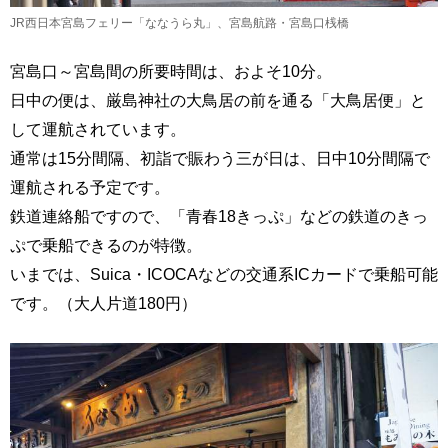
JR西日本宮島フェリー「ななうら丸」、宮島航路・宮島口桟橋
宮島口～宮島間の所要時間は、およそ10分。
日中の便は、厳島神社の大鳥居の前を通る「大鳥居便」と
して運航されています。
通常は15分間隔、初詣で賑わう三が日は、日中10分間隔で
運航される予定です。
鉄道連絡船ですので、「青春18きっぷ」などの鉄道のきっ
ぷで乗船できるのが特徴。
いまでは、Suica・ICOCAなどの交通系ICカードで乗船可能
です。（大人片道180円）