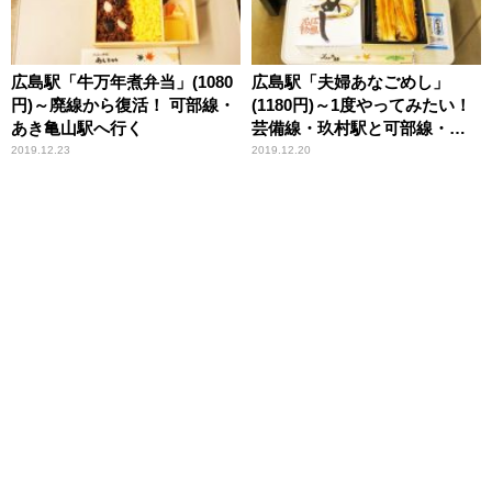
広島駅「牛万年煮弁当」(1080
広島駅「夫婦あなごめし」
円)～廃線から復活！ 可部線・
(1180円)～1度やってみたい！
あき亀山駅へ行く
芸備線・玖村駅と可部線・梅
林駅の徒歩乗り換え
2019.12.23
2019.12.20