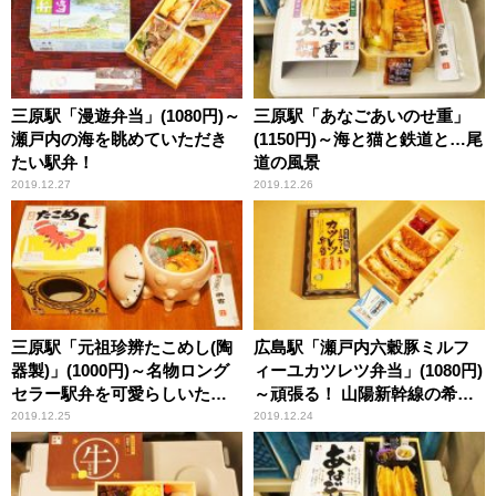
三原駅「漫遊弁当」(1080円)～
三原駅「あなごあいのせ重」
瀬戸内の海を眺めていただき
(1150円)～海と猫と鉄道と…尾
たい駅弁！
道の風景
2019.12.27
2019.12.26
三原駅「元祖珍辨たこめし(陶
広島駅「瀬戸内六穀豚ミルフ
器製)」(1000円)～名物ロング
ィーユカツレツ弁当」(1080円)
セラー駅弁を可愛らしいたこ
～頑張る！ 山陽新幹線の希少
型陶器で！
な「ひかり」号
2019.12.25
2019.12.24