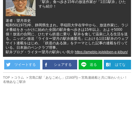
「駅弁」食べ歩き15年の放送作家が「1日1駅弁」ひた
すら紹介！
著者：望月崇史
昭和50(1975)年、静岡県生まれ。早稲田大学在学中から、放送作家に。ラジ
オ番組をきっかけに始めた全国の駅弁食べ歩きは15年以上、およそ5000
個！放送の合間に、ひたすら鉄道に乗り、駅弁を食して温泉に入る生活を送
る。ニッポン放送「ライター望月の駅弁膝栗毛」における1日1駅弁のウェブ
サイト連載をはじめ、「鉄道のある旅」をテーマとした記事の連載を行って
いる。日本旅のペンクラブ理事。
駅弁ブログ・ライター望月の駅弁いい気分
https://ameblo.jp/ekiben-e-kibun/
ツイートする
シェアする
送る
はてな
TOP
コラム
宮島口駅「あなごめし」(2160円)～宮島連絡船と共に味わいたい！
名物あなご駅弁