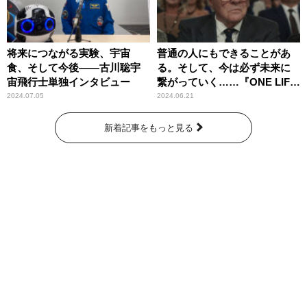
将来につながる実験、宇宙
普通の人にもできることがあ
食、そして今後――古川聡宇
る。そして、今は必ず未来に
宙飛行士単独インタビュー
繋がっていく……『ONE LIFE
奇跡が繋いだ6000の命』
2024.07.05
2024.06.21
新着記事をもっと見る