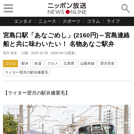
エンタメ
ニュース
スポーツ
コラム
ライフ
宮島口駅「あなごめし」(2160円)～宮島連絡
船と共に味わいたい！ 名物あなご駅弁
望月 崇史
公開：
2019-12-30
（
2020-04-13
更新）
コラム
駅弁
鉄道
グルメ
広島県
山陽本線
望月崇史
ライター望月の駅弁膝栗毛
【ライター望月の駅弁膝栗毛】