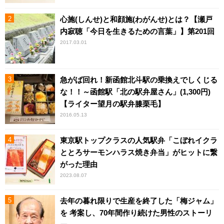
心施(しんせ)と和顔施(わがんせ)とは？【瀬戸
内寂聴「今日を生きるための言葉」】第201回
2017.03.01
急がば回れ！新函館北斗駅の乗換えでしくじる
な！！～函館駅「北の駅弁屋さん」(1,300円)
【ライター望月の駅弁膝栗毛】
2016.05.13
東京駅トップクラスの人気駅弁「こぼれイクラ
ととろサーモンハラス焼き弁当」がヒットに繋
がった理由
2023.08.07
去年の暮れ限りで生産を終了した「梅ジャム」
を 考案し、70年間作り続けた男性のストーリ