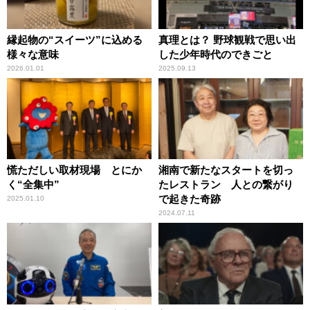
縁起物の“スイーツ”に込める
真理とは？ 野球観戦で思い出
様々な意味
した少年時代のできごと
2026.01.01
2025.09.13
慌ただしい取材現場 とにか
湘南で新たなスタートを切っ
く“全集中”
たレストラン 人との繋がり
で起きた奇跡
2025.01.10
2024.07.11