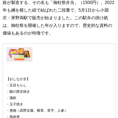
政が製造する、その名も「御柱祭弁当」（1500円）。2022
年も綱を模した紐で結ばれた二段重で、5月1日から小淵
沢・茅野両駅で販売が始まりました。この駅弁の掛け紙
は、御柱祭を開催した年が入りますので、歴史的な資料の
価値もあるのが特徴です。
御柱祭弁当
【おしながき】
・五目ちらし
・鰈の西京焼き
・蒲鉾
・玉子焼き
・煮物（高野豆腐、椎茸、里芋、人参）
・馬肉煮