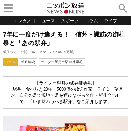
エンタメ
ニュース
スポーツ
コラム
ライフ
7年に一度だけ逢える！ 信州・諏訪の御柱
祭と「あの駅弁」
望月 崇史
公開：
2022-05-04
（
2022-05-04
更新）
コラム
望月崇史
ライター望月の駅弁膝栗毛
【ライター望月の駅弁膝栗毛】
「駅弁」食べ歩き20年・5000個の放送作家・ライター望月
が、自分の足で現地へ足を運びながら名作・新作合わせ
て、「いま味わうべき駅弁」をご紹介します。