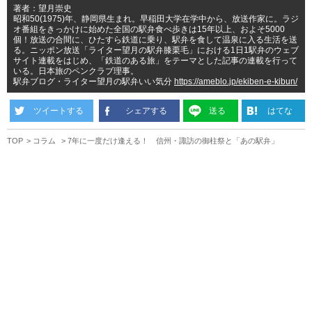
著者：望月崇史
昭和50(1975)年、静岡県生まれ。早稲田大学在学中から、放送作家に。ラジ
オ番組をきっかけに始めた全国の駅弁食べ歩きは15年以上、およそ5000
個！放送の合間に、ひたすら鉄道に乗り、駅弁を食して温泉に入る生活を送
る。ニッポン放送「ライター望月の駅弁膝栗毛」における1日1駅弁のウェブ
サイト連載をはじめ、「鉄道のある旅」をテーマとした記事の連載を行って
いる。日本旅のペンクラブ理事。
駅弁ブログ・ライター望月の駅弁いい気分
https://ameblo.jp/ekiben-e-kibun/
ツイートする
シェアする
送る
はてな
TOP
コラム
7年に一度だけ逢える！ 信州・諏訪の御柱祭と「あの駅弁」