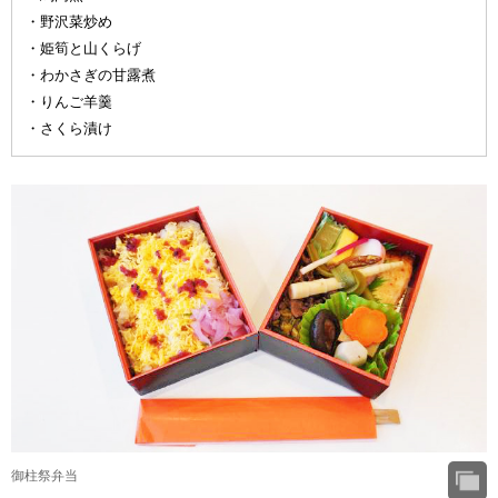
・野沢菜炒め
・姫筍と山くらげ
・わかさぎの甘露煮
・りんご羊羹
・さくら漬け
御柱祭弁当