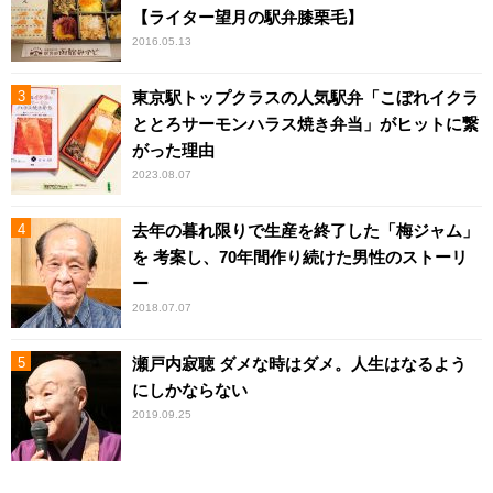
【ライター望月の駅弁膝栗毛】
2016.05.13
東京駅トップクラスの人気駅弁「こぼれイクラ
ととろサーモンハラス焼き弁当」がヒットに繋
がった理由
2023.08.07
去年の暮れ限りで生産を終了した「梅ジャム」
を 考案し、70年間作り続けた男性のストーリ
ー
2018.07.07
瀬戸内寂聴 ダメな時はダメ。人生はなるよう
にしかならない
2019.09.25