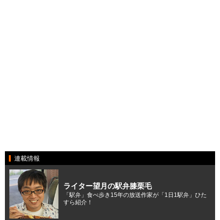
連載情報
ライター望月の駅弁膝栗毛
「駅弁」食べ歩き15年の放送作家が「1日1駅弁」ひた
すら紹介！