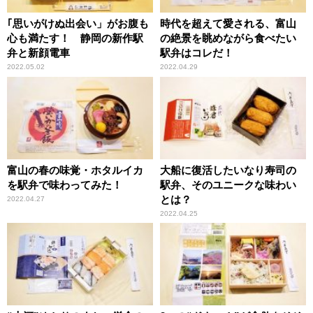
｢思いがけぬ出会い」がお腹も
時代を超えて愛される、富山
心も満たす！ 静岡の新作駅
の絶景を眺めながら食べたい
弁と新顔電車
駅弁はコレだ！
2022.05.02
2022.04.29
富山の春の味覚・ホタルイカ
大船に復活したいなり寿司の
を駅弁で味わってみた！
駅弁、そのユニークな味わい
とは？
2022.04.27
2022.04.25