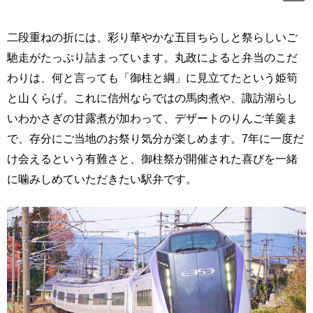
二段重ねの折には、彩り華やかな五目ちらしと祭らしいご
馳走がたっぷり詰まっています。丸政によると弁当のこだ
わりは、何と言っても「御柱と綱」に見立てたという姫筍
と山くらげ。これに信州ならではの馬肉煮や、諏訪湖らし
いわかさぎの甘露煮が加わって、デザートのりんご羊羹ま
で、存分にご当地のお祭り気分が楽しめます。7年に一度だ
け会えるという有難さと、御柱祭が開催された喜びを一緒
に噛みしめていただきたい駅弁です。