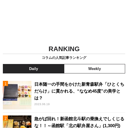
RANKING
コラムの人気記事ランキング
Daily
Weekly
日本随一の手間をかけた新青森駅弁「ひとくち
だらけ」に貫かれる、“ななめ45度”の美学と
は？
2023.06.19
急がば回れ！新函館北斗駅の乗換えでしくじる
な！！～函館駅「北の駅弁屋さん」(1,300円)