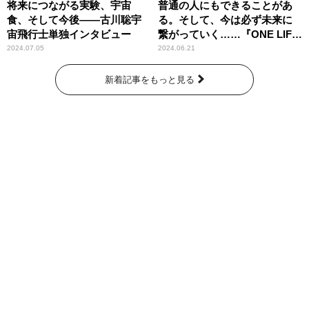
将来につながる実験、宇宙
普通の人にもできることがあ
食、そして今後――古川聡宇
る。そして、今は必ず未来に
宙飛行士単独インタビュー
繋がっていく……『ONE LIFE
奇跡が繋いだ6000の命』
2024.07.05
2024.06.21
新着記事をもっと見る