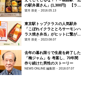
の駅弁屋さん」(1,300円) 【ライ
ター望月の駅弁膝栗毛】
望月 崇史
2016.05.13
N
東京駅トップクラスの人気駅弁
「こぼれイクラととろサーモンハ
ラス焼き弁当」がヒットに繋がっ
た理由
望月 崇史
2023.08.07
去年の暮れ限りで生産を終了した
「梅ジャム」を 考案し、70年間
作り続けた男性のストーリー
NEWS ONLINE 編集部
2018.07.07