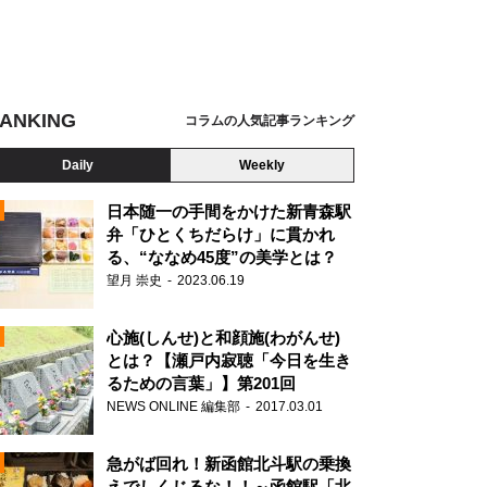
ANKING
コラムの人気記事ランキング
Daily
Weekly
日本随一の手間をかけた新青森駅
弁「ひとくちだらけ」に貫かれ
る、“ななめ45度”の美学とは？
望月 崇史
2023.06.19
心施(しんせ)と和顔施(わがんせ)
とは？【瀬戸内寂聴「今日を生き
るための言葉」】第201回
NEWS ONLINE 編集部
2017.03.01
N
急がば回れ！新函館北斗駅の乗換
えでしくじるな！！～函館駅「北