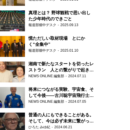
真理とは？ 野球観戦で思い出し
た少年時代のできごと
報道部畑中デスク
2025.09.13
慌ただしい取材現場 とにか
く“全集中”
報道部畑中デスク
2025.01.10
湘南で新たなスタートを切ったレ
ストラン 人との繋がりで起きた
奇跡
NEWS ONLINE 編集部
2024.07.11
将来につながる実験、宇宙食、そ
して今後――古川聡宇宙飛行士単
独インタビュー
NEWS ONLINE 編集部
2024.07.05
普通の人にもできることがある。
そして、今は必ず未来に繋がって
いく……『ONE LIFE 奇跡が繋い
ひろた みゆ紀
2024.06.21