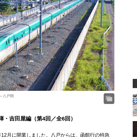
～八戸間
弾・吉田屋編（第4回／全6回）
）年12月に開業しました。八戸からは、函館行の特急