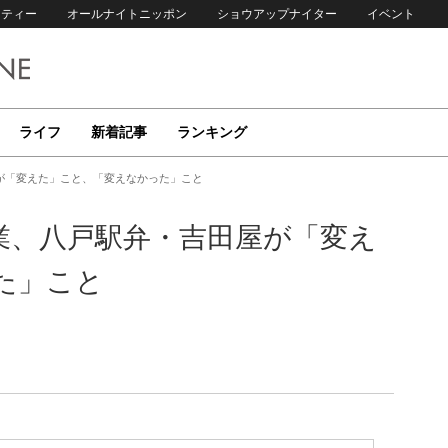
リティー
オールナイトニッポン
ショウアップナイター
イベント
ライフ
新着記事
ランキング
が「変えた」こと、「変えなかった」こと
業、八戸駅弁・吉田屋が「変え
た」こと