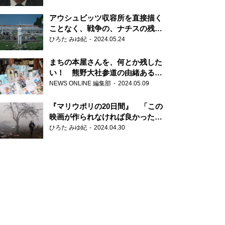
だ6000の命』
アウシュビッツ収容所を直接描く
ことなく、戦争の、ナチスの残虐
さが見える映画 『関心領域』
ひろた みゆ紀
2024.05.24
まちの本屋さんを、何とか残した
い！ 熊野大社参道の由緒ある書
店・三代目の強い思い
NEWS ONLINE 編集部
2024.05.09
『マリウポリの20日間』 「この
映画が作られなければ良かった」
と語る監督
ひろた みゆ紀
2024.04.30