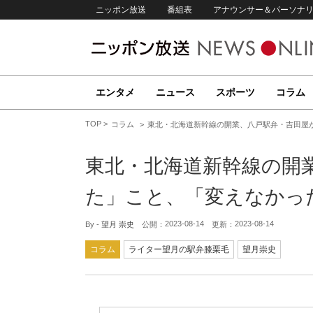
ニッポン放送
番組表
アナウンサー＆パーソナ
エンタメ
ニュース
スポーツ
コラム
TOP
コラム
東北・北海道新幹線の開業、八戸駅弁・吉田屋
東北・北海道新幹線の開
た」こと、「変えなかっ
2023-08-14
2023-08-14
By -
望月 崇史
公開：
更新：
コラム
ライター望月の駅弁膝栗毛
望月崇史