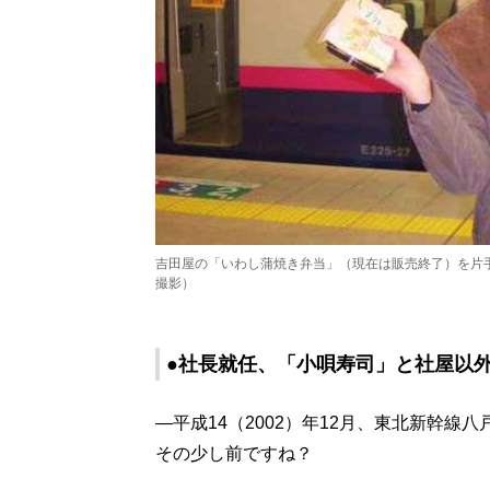
吉田屋の「いわし蒲焼き弁当」（現在は販売終了）を片手
撮影）
●社長就任、「小唄寿司」と社屋以
―平成14（2002）年12月、東北新幹
その少し前ですね？