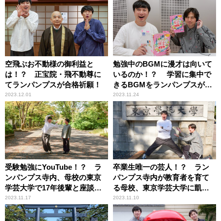
空飛ぶお不動様の御利益と
勉強中のBGMに漫才は向いて
は！？ 正宝院・飛不動尊に
いるのか！？ 学習に集中で
てランパンプスが合格祈願！
きるBGMをランパンプスが検
証！
2023.12.01
2023.11.24
受験勉強にYouTube！？ ラ
卒業生唯一の芸人！？ ラン
ンパンプス寺内、母校の東京
パンプス寺内が教育者を育て
学芸大学で17年後輩と座談
る母校、東京学芸大学に凱旋
会！
取材！
2023.11.17
2023.11.10