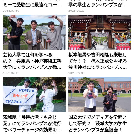
ミーで受験生に最適なコーヒ
学の学生とランパンプスが座
ーの淹れ方をランパンプスが
談会！
2023.09.29
2023.09.22
調査！！
芸術大学では何を学べる
坂本龍馬や吉田松陰も崇敬し
の？ 兵庫県・神戸芸術工科
てた！？ 楠木正成公を祀る
大学にてランパンプスが徹底
湊川神社にてランパンプスが
取材！
合格祈願！
2023.09.15
2023.09.08
茨城県「月待の滝・もみじ
国立大学でメディアを学問と
苑」にてランパンプスが滝行
して研究？ 茨城大学の学生
でパワーチャージの効果を検
とランパンプスが座談会！