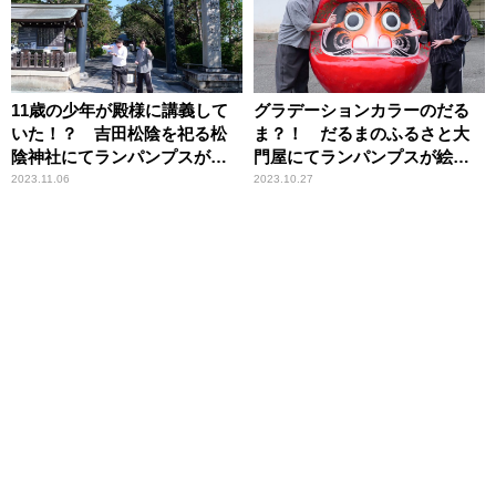
11歳の少年が殿様に講義して
グラデーションカラーのだる
いた！？ 吉田松陰を祀る松
ま？！ だるまのふるさと大
陰神社にてランパンプスが合
門屋にてランパンプスが絵付
格祈願！
けに挑戦！
2023.11.06
2023.10.27