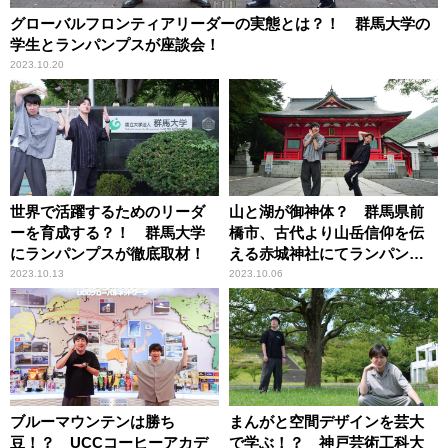
グローバルフロンティアリーダーの実態とは？！ 群馬大学の
学生とランパンプスが座談会！
2023.10.20
世界で活躍するためのリーダ
山と湖が御神体？ 群馬県前
ーを育成する？！ 群馬大学
橋市、古代より山岳信仰を伝
にランパンプスが徹底取材！
える赤城神社にてランパンプ
スが合格祈願！
2023.10.13
2023.10.06
ブルーマウンテンは勝ち
まんがと空間デザインを芸大
豆！？ UCCコーヒーアカデ
で学ぶ！？ 神戸芸術工科大