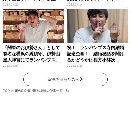
会！
潜入！
2023.07.21
2023.07.14
「関東のお伊勢さん」として
祝！ ランパンプス寺内結婚
有名な横浜の総鎮守、伊勢山
記念企画！ 結婚秘話を聞け
皇大神宮にてランパンプスが
るかどうかは相方小林次
合格祈願！
第！？
2023.07.07
2023.06.30
記事をもっと見る
TOP
NEWS ONLINE 編集部の記事一覧（5）