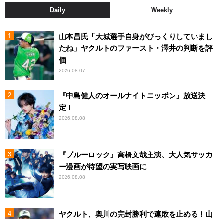
Daily
Weekly
山本昌氏「大城選手自身がびっくりしていまし
たね」ヤクルトのファースト・澤井の判断を評
価
2026.08.07
『中島健人のオールナイトニッポン』放送決
定！
2026.08.08
『ブルーロック』高橋文哉主演、大人気サッカ
ー漫画が待望の実写映画に
2026.08.08
ヤクルト、奥川の完封勝利で連敗を止める！山