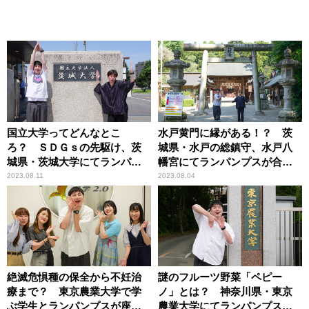
国立大学ってどんなとこ
水戸黄門に縁がある！？ 茨
ろ？ ＳＤＧｓの先駆け、茨
城県・水戸の総鎮守、水戸八
城県・茨城大学にてランパン
幡宮にてランパンプスが合格
プスが徹底取材！
祈願！
2023.08.11
2023.08.04
絶滅危惧種の保全から不妊治
謎のフルーツ野菜「ペピー
療まで？ 東京農業大学で学
ノ」とは？ 神奈川県・東京
ぶ学生とランパンプスが座談
農業大学にてランパンプスが