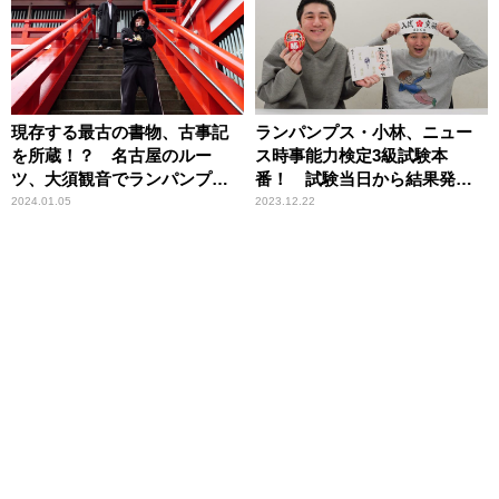
現存する最古の書物、古事記
ランパンプス・小林、ニュー
を所蔵！？ 名古屋のルー
ス時事能力検定3級試験本
ツ、大須観音でランパンプス
番！ 試験当日から結果発表
が合格祈願！
までを密着レポート！
2024.01.05
2023.12.22