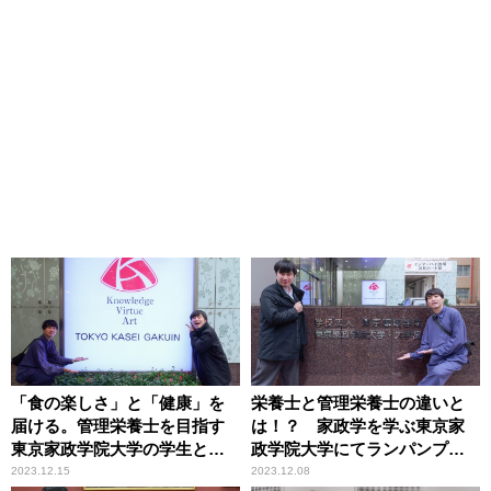
「食の楽しさ」と「健康」を
栄養士と管理栄養士の違いと
届ける。管理栄養士を目指す
は！？ 家政学を学ぶ東京家
東京家政学院大学の学生とラ
政学院大学にてランパンプス
ンパンプスが座談会！
が徹底取材！
2023.12.15
2023.12.08