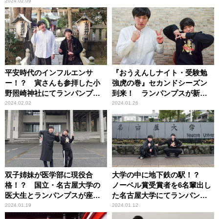
2024.02.09
平安時代のインフルエンサ
『おうえんしナイト・受験勉
ー！？ 寅さんも参拝した小
強虎の巻』セカンドシーズン
野照崎神社にてランパンプス
到来！ ランパンプスが新た
が合格祈願！
な試験に挑戦！
2024.02.02
2024.01.26
双子姉妹が医学部に現役合
大学の中に地下鉄の駅！？
格！？ 国立・名古屋大学の
ノーベル賞受賞者を6名輩出し
医大生とランパンプスが座談
た名古屋大学にてランパンプ
会！
スが徹底取材！
2024.01.19
2024.01.12