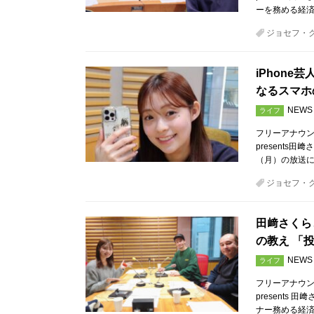
ーを務める経済
ジョセフ・
iPhon
なるスマホ
NEWS
ライフ
フリーアナウン
presents田
（月）の放送
ジョセフ・
田﨑さくら
の教え 「
NEWS
ライフ
フリーアナウン
presents 
ナー務める経済