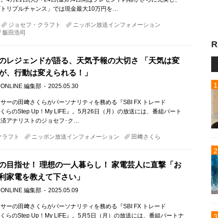
トリプルチャンス」では現金最大10万円を…
ジョセフ・クラフト
ニッポン放送インフォメーション
飯田浩司
R
のレジェンドが語る、天気予報の大切さ 「天気は変
が、行動は変えられる！」
 ONLINE 編集部
2025.05.30
サーの田﨑さくらがパーソナリティを務める『SBI FX トレード
﨑さくらのStep Up！My LIFE』。5月26日（月）の放送には、番組パート
済アナリストのジョセフ･ク…
クラフト
ニッポン放送インフォメーション
田﨑さくら
の目指せ！ 理想の一人暮らし！ 家電芸人に直撃「お
利家電を教えて下さい」
 ONLINE 編集部
2025.05.09
サーの田﨑さくらがパーソナリティを務める『SBI FX トレード
﨑さくらのStep Up！My LIFE』。5月5日（月）の放送には、番組パートナ