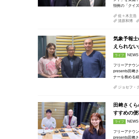
恒例の「クイズ
佐々木主浩
清原和博
気象予報士
えられない
NEWS
ライフ
フリーアナウン
presents田
ナーを務める経
ジョセフ・
田﨑さくら
すすめの便
NEWS
ライフ
フリーアナウン
presents田