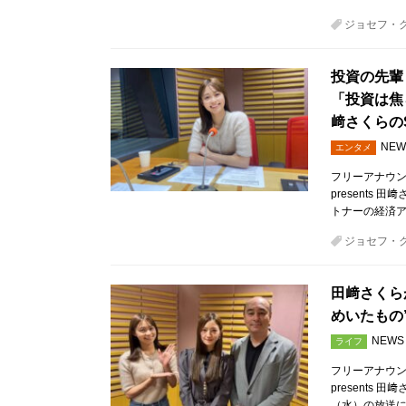
ジョセフ・
投資の先輩
「投資は焦
﨑さくらのSt
NEW
エンタメ
フリーアナウン
presents 
トナーの経済ア
ジョセフ・
田﨑さくら
めいたもの
NEWS
ライフ
フリーアナウン
presents 
（水）の放送