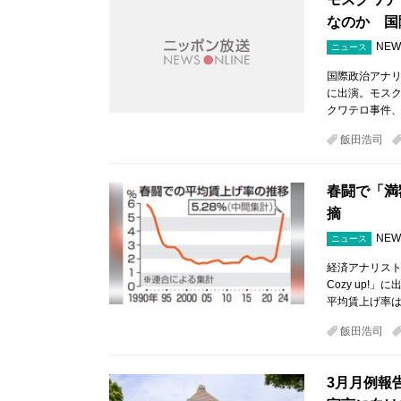
なのか 国
NEW
ニュース
国際政治アナリス
に出演。モスク
クワテロ事件、
飯田浩司
春闘で「満
摘
NEW
ニュース
経済アナリスト
Cozy up
平均賃上げ率は5
飯田浩司
3月月例報