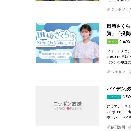
ジョセフ・
田﨑さくら
資」「投資
NEWS
ライフ
フリーアナウン
presents 
（水）の放送に
ジョセフ・
バイデン政
NEW
ニュース
経済アナリスト
Cozy up
説した。 バイ
飯田浩司