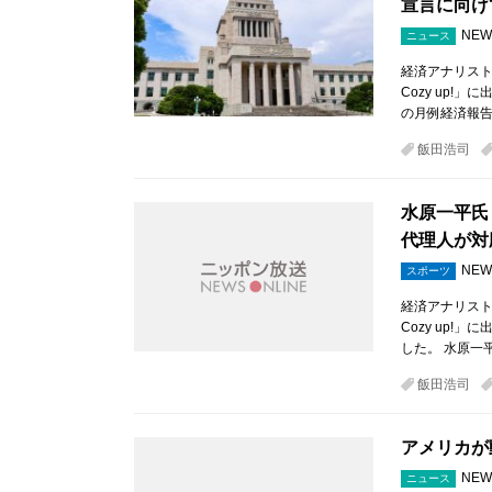
宣言に向け
NEW
ニュース
経済アナリスト
Cozy up!
の月例経済報
飯田浩司
水原一平氏
代理人が対
NEW
スポーツ
経済アナリスト
Cozy up
した。 水原一
飯田浩司
アメリカが
NEW
ニュース