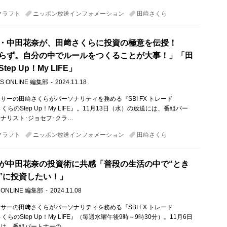
クラフト
ニッポン放送インフォメーション
田﨑さくら
・中田花奈が、田﨑さくらに投資の極意を伝授！
らず。自分の中でルールをつくることが大事！」「田
ep Up！My LIFE」
S ONLINE 編集部
2024.11.18
サーの田﨑さくらがパーソナリティを務める『SBI FX トレード
田﨑さくらのStep Up！My LIFE』。11月13日（水）の放送には、番組パー
ナリスト･ジョセフ･クラ…
クラフト
ニッポン放送インフォメーション
田﨑さくら
が中田花奈の投資術に共感「普段の生活の中で“とき
”に投資したい！」
 ONLINE 編集部
2024.11.08
サーの田﨑さくらがパーソナリティを務める『SBI FX トレード
田﨑さくらのStep Up！My LIFE』（毎週水曜午後9時～9時30分）。11月6日
には、番組パートナーの…