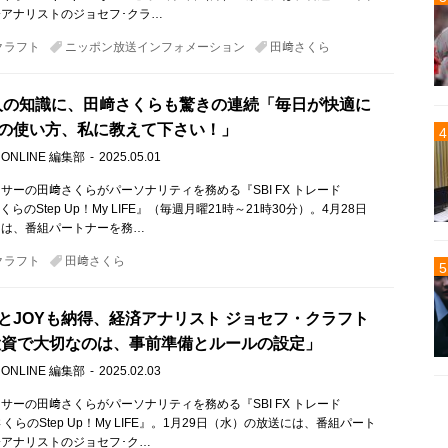
アナリストのジョセフ･クラ…
クラフト
ニッポン放送インフォメーション
田﨑さくら
e芸人の知識に、田﨑さくらも驚きの連続「毎日が快適に
の使い方、私に教えて下さい！」
 ONLINE 編集部
2025.05.01
サーの田﨑さくらがパーソナリティを務める『SBI FX トレード
﨑さくらのStep Up！My LIFE』（毎週月曜21時～21時30分）。4月28日
には、番組パートナーを務…
クラフト
田﨑さくら
とJOYも納得、経済アナリスト ジョセフ・クラフト
投資で大切なのは、事前準備とルールの設定」
 ONLINE 編集部
2025.02.03
サーの田﨑さくらがパーソナリティを務める『SBI FX トレード
田﨑さくらのStep Up！My LIFE』。1月29日（水）の放送には、番組パート
アナリストのジョセフ･ク…