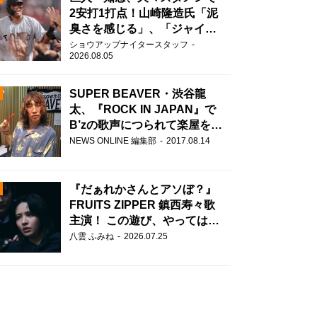
2安打1打点！山崎隆造氏「泥
臭さを感じる」、「ジャイア
ンツには少ないタイプ」
ショウアップナイタースタッフ
2026.08.05
SUPER BEAVER・渋谷龍
太、『ROCK IN JAPAN』で
B’zの歌声につられて楽屋を脱
走！？
N
NEWS ONLINE 編集部
2017.08.14
AD
『だぁれかさんとアソぼ？』
FRUITS ZIPPER 鎮西寿々歌
主演！ この遊び、やってはい
けません。
八雲 ふみね
2026.07.25
2