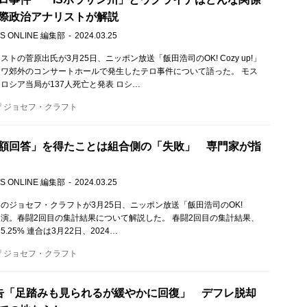
際政治アナリストが解説
S ONLINE 編集部
2024.03.25
トの菅原出氏が3月25日、ニッポン放送「飯田浩司のOK! Cozy up!」
ワ郊外のコンサートホールで発生したテロ事件について語った。 モス
ロシア当局が137人死亡と発表 ロシ…
ジョセフ・クラフト
額回答」を得たことは組合側の「失敗」 専門家が指
S ONLINE 編集部
2024.03.25
のジョセフ・クラフトが3月25日、ニッポン放送「飯田浩司のOK!
!」に出演。春闘2回目の集計結果について解説した。 春闘2回目の集計結果、
.25% 連合は3月22日、2024…
ジョセフ・クラフト
告「足踏みも見られるが緩やかに回復」 デフレ脱却