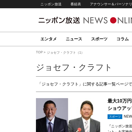
ニッポン放送
番組表
アナウンサー＆パーソナ
エンタメ
ニュース
スポーツ
コラム
TOP
ジョセフ・クラフト（1）
ジョセフ・クラフト
「ジョセフ・クラフト」に関する記事一覧ページ
最大10万
ショウアッ
NEW
スポーツ
『ニッポン放送
ント」を実施中