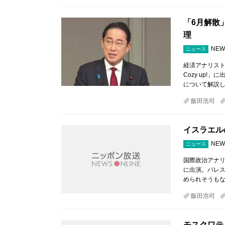
「6月解散
理
NEW
ニュース
経済アナリスト
Cozy up
について解説し
飯田浩司
イスラエル
NEW
ニュース
国際政治アナリス
に出演。パレス
められそうもな
飯田浩司
モスクワテ