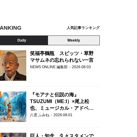
ANKING
人気記事ランキング
Daily
Weekly
笑福亭鶴瓶 スピッツ・草野
マサムネの忘れられない一言
NEWS ONLINE 編集部
2026.08.03
N
『モアナと伝説の海』
TSUZUMI（ME:I）×尾上松
也、ミュージカル・アドベン
チャーで美声を響かせる
八雲 ふみね
2026.08.01
巨人・知念、久々スタメンで