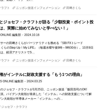
クラフト
ニッポン放送インフォメーション
田﨑さくら
とジョセフ・クラフトが語る「少額投資・ポイント投
は、実際に始めてみないと学べない！」
 ONLINE 編集部
2024.10.16
サーの田﨑さくらがパーソナリティを務める『SBI FXトレード
田﨑さくらのStep Up！My LIFE』（毎週水曜午後9時～9時30分）。10月9日
は、経済アナリストでS…
クラフト
ニッポン放送インフォメーション
田﨑さくら
権がインテルに財政支援する「もう1つの理由」
S ONLINE 編集部
2024.03.25
のジョセフ・クラフトが3月25日、ニッポン放送「飯田浩司のOK!
!」に出演。バイデン大統領が発表した「インテル」への財政支援について解
デン大統領が半導体メーカー「インテル」への…
ジョセフ・クラフト