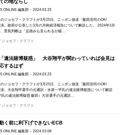
ての地ならし
S ONLINE 編集部
2024.03.25
のジョセフ・クラフトが3月25日、ニッポン放送「飯田浩司のOK!
」に出演。政府が公表した3月の月例経済報告について解説した。 2024年3月
告、景気判断は「足踏みも見られるが緩…
ジョセフ・クラフト
「違法賭博疑惑」 大谷翔平が関わっていれば会見は
応するはず
S ONLINE 編集部
2024.03.25
のジョセフ・クラフトが3月25日、ニッポン放送「飯田浩司のOK!
!」に出演。大谷翔平選手の元通訳・水原一平氏の違法賭博疑惑について解説
平氏の違法賭博疑惑 飯田）大谷選手の元通訳…
ジョセフ・クラフト
動く前に利下げできないECB
S ONLINE 編集部
2024.03.08