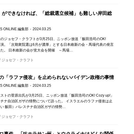
」ができなければ、「総裁選立候補」も難しい岸田総
S ONLINE 編集部
2024.03.25
のジョセフ・クラフトが3月25日、ニッポン放送「飯田浩司のOK!
!」に出演。「次期衆院選は6月が濃厚」とする日本維新の会・馬場代表の発言
た。 日本維新の会が党大会を開催 ～馬場…
ジョセフ・クラフト
の「ラファ侵攻」を止められないバイデン政権の事情
S ONLINE 編集部
2024.03.25
トの菅原出氏が3月25日、ニッポン放送「飯田浩司のOK! Cozy up!」
チナ自治区ガザの情勢について語った。 イスラエルのラファ侵攻は止
い 飯田）パレスチナ自治区ガザの情勢…
ジョセフ・クラフト
ロ事件 「ISホラサン州」とウクライナはどんな関係