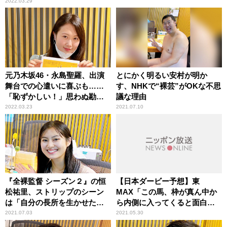
2022.03.29
元乃木坂46・永島聖羅、出演
とにかく明るい安村が明か
舞台での心遣いに喜ぶも……
す、NHKで“裸芸”がOKな不思
「恥ずかしい！」思わぬ勘違
議な理由
いに天然炸裂！
2022.03.23
2021.07.10
『全裸監督 シーズン２』の恒
【日本ダービー予想】東
松祐里、ストリップのシーン
MAX「この馬、枠が真ん中か
は「自分の長所を生かせたか
ら内側に入ってくると面白
なって思ってます」
い」
2021.07.03
2021.05.30