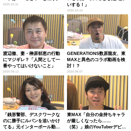
いする！」
2020.10.11
2020.10.10
渡辺徹、妻・榊原郁恵の行動
GENERATIONS数原龍友、東
にマジギレ？「人間として一
MAXと異色のコラボ動画を検
番やってはいけないこと」
討！？
2020.09.12
2020.08.07
「銭形警部、デスクワークな
東MAX「自分の金持ちキャラ
のに勝手にルパンを追いかけ
が厳しくなったら……
てる」元インターポール勤務
（笑）」娘のYouTuberデビュ