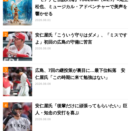
松也、ミュージカル・アドベンチャーで美声を
響かせる
2026.08.01
安仁屋氏「こういう守りはダメ」、「ミスです
よ」初回の広島の守備に苦言
2026.08.06
広島、7回の継投策が裏目に…最下位転落 安
仁屋氏「この時期に来て勉強はない」
2026.08.06
安仁屋氏「後輩だけに頑張ってもらいたい」巨
人・知念の安打を喜ぶ
2026.08.06