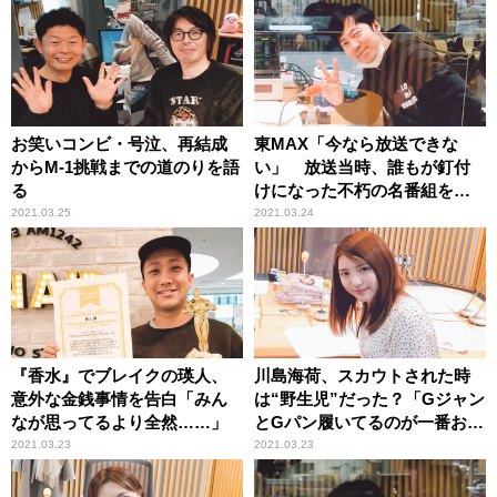
お笑いコンビ・号泣、再結成
東MAX「今なら放送できな
からM-1挑戦までの道のりを語
い」 放送当時、誰もが釘付
る
けになった不朽の名番組を語
る
2021.03.25
2021.03.24
『香水』でブレイクの瑛人、
川島海荷、スカウトされた時
意外な金銭事情を告白「みん
は“野生児”だった？「Gジャン
なが思ってるより全然……」
とGパン履いてるのが一番おし
ゃれだと思って……（笑）」
2021.03.23
2021.03.23