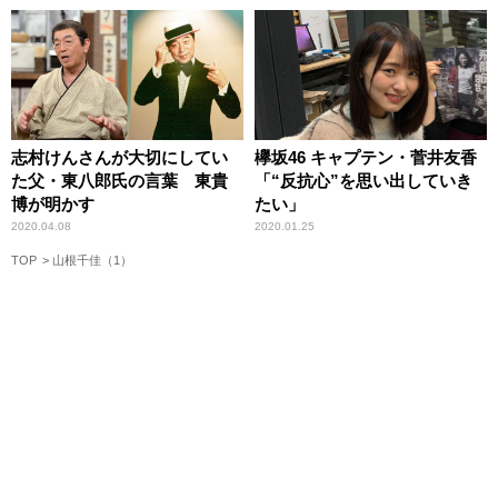
志村けんさんが大切にしてい
欅坂46 キャプテン・菅井友香
た父・東八郎氏の言葉 東貴
「“反抗心”を思い出していき
博が明かす
たい」
2020.04.08
2020.01.25
TOP
山根千佳（1）