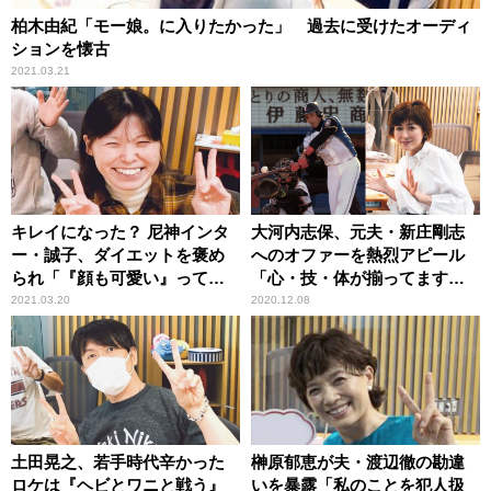
柏木由紀「モー娘。に入りたかった」 過去に受けたオーディ
ションを懐古
2021.03.21
キレイになった？ 尼神インタ
大河内志保、元夫・新庄剛志
ー・誠子、ダイエットを褒め
へのオファーを熱烈アピール
られ「『顔も可愛い』って言
「心・技・体が揃ってます。
ってよ！」
ぜひおすすめです！」
2021.03.20
2020.12.08
土田晃之、若手時代辛かった
榊原郁恵が夫・渡辺徹の勘違
ロケは『ヘビとワニと戦う』
いを暴露「私のことを犯人扱