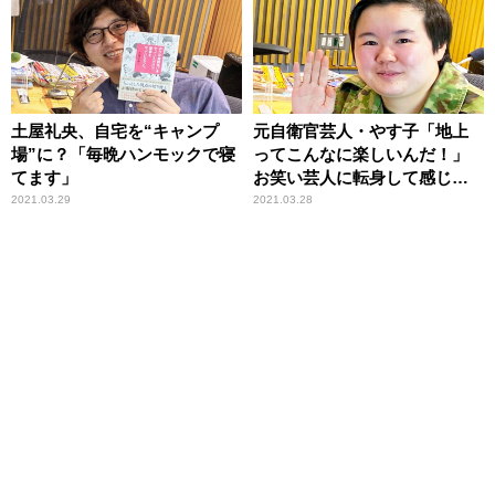
土屋礼央、自宅を“キャンプ
元自衛官芸人・やす子「地上
場”に？「毎晩ハンモックで寝
ってこんなに楽しいんだ！」
てます」
お笑い芸人に転身して感じ
た“ギャップ”を明かす
2021.03.29
2021.03.28