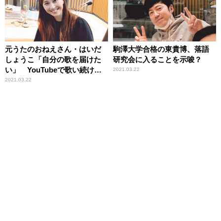
元うたのおねえさん・はいだ
駒澤大学合格の東貴博、落語
しょうこ「自分の歌を届けた
研究会に入ることを示唆？
い」 YouTubeで歌い続ける
2021.03.22
理由を語る
2021.03.22