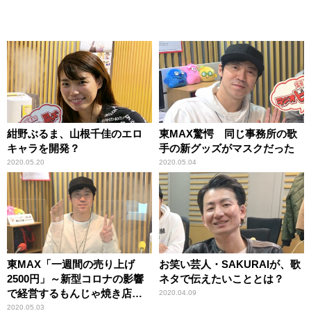
紺野ぶるま、山根千佳のエロ
東MAX驚愕 同じ事務所の歌
キャラを開発？
手の新グッズがマスクだった
2020.05.20
2020.05.04
東MAX「一週間の売り上げ
お笑い芸人・SAKURAIが、歌
2500円」～新型コロナの影響
ネタで伝えたいこととは？
で経営するもんじゃ焼き店が
2020.04.09
大打撃
2020.05.03