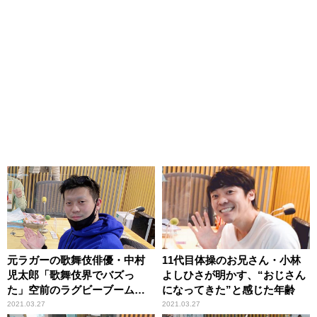
元ラガーの歌舞伎俳優・中村
11代目体操のお兄さん・小林
児太郎「歌舞伎界でバズっ
よしひさが明かす、“おじさん
た」空前のラグビーブームを
になってきた”と感じた年齢
回顧
2021.03.27
2021.03.27