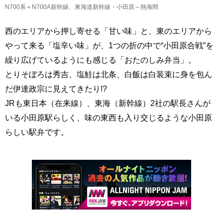
N700系＋N700A新幹線、東海道新幹線・小田原～熱海間
西のエリアから押し寄せる「甘い味」と、東のエリアから
やって来る「塩辛い味」が、1つの折の中で“小田原合戦”を
繰り広げているようにも感じる「おたのしみ弁当」。
とりそぼろは秀吉、塩鮭は北条、白飯は白装束に身を包ん
だ伊達政宗に見えてきたり!?
JRも東日本（在来線）、東海（新幹線）2社の駅長さんが
いる小田原駅らしく、味の東西も入り交じるような小田原
らしい駅弁です。