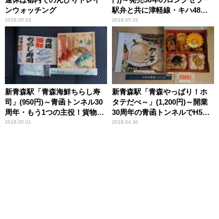
ンウォッチング
駅弁と共に津軽線・キハ48で
目指す階段国道の旅
2018.05.03
2018.05.02
新青森駅「青森海鮮ちらし寿
新青森駅「青森やっぱり！ホ
司」(950円)～青函トンネル30
タテだべ～」(1,200円)～開業
周年・もう1つの主役！貨物列
30周年の青函トンネルでH5系
車
「はやぶさ」に逢う
2018.05.01
2018.04.30