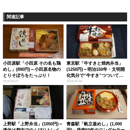
関連記事
小田原駅「小田原 その名も鶏
東京駅「牛すきと焼肉弁当」
めし」(890円)～小田原名物の
(1250円)～明治150年・文明開
とりそぼろをたっぷり！
化気分で“牛すき”つついて京
浜の旅！
2018.05.07
2018.05.04
上野駅「上野弁当」(1050円)～
青森駅「帆立釜めし」(1,000
連休は都内でのんびりトレイ
円)～発売50年のロングセラー