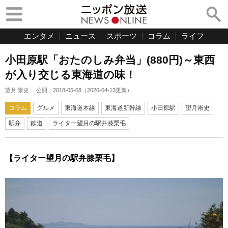
エンタメ
ニュース
スポーツ
コラム
ライフ
小田原駅「おたのしみ弁当」(880円)～東西
が入り交じる東海道の味！
望月 崇史
公開：
2018-05-08
（
2020-04-13
更新）
コラム
グルメ
東海道本線
東海道新幹線
小田原駅
望月崇史
駅弁
鉄道
ライター望月の駅弁膝栗毛
【ライター望月の駅弁膝栗毛】