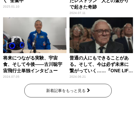
く“全集中”
たレストラン 人との繋がり
で起きた奇跡
2025.01.10
2024.07.11
将来につながる実験、宇宙
普通の人にもできることがあ
食、そして今後――古川聡宇
る。そして、今は必ず未来に
宙飛行士単独インタビュー
繋がっていく……『ONE LIFE
奇跡が繋いだ6000の命』
2024.07.05
2024.06.21
新着記事をもっと見る