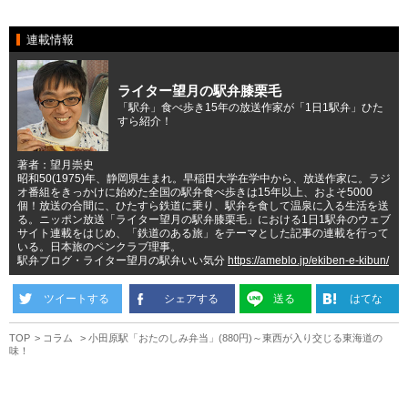
連載情報
ライター望月の駅弁膝栗毛
「駅弁」食べ歩き15年の放送作家が「1日1駅弁」ひた
すら紹介！
著者：望月崇史
昭和50(1975)年、静岡県生まれ。早稲田大学在学中から、放送作家に。ラジ
オ番組をきっかけに始めた全国の駅弁食べ歩きは15年以上、およそ5000
個！放送の合間に、ひたすら鉄道に乗り、駅弁を食して温泉に入る生活を送
る。ニッポン放送「ライター望月の駅弁膝栗毛」における1日1駅弁のウェブ
サイト連載をはじめ、「鉄道のある旅」をテーマとした記事の連載を行って
いる。日本旅のペンクラブ理事。
駅弁ブログ・ライター望月の駅弁いい気分
https://ameblo.jp/ekiben-e-kibun/
ツイートする
シェアする
送る
はてな
TOP
コラム
小田原駅「おたのしみ弁当」(880円)～東西が入り交じる東海道の
味！