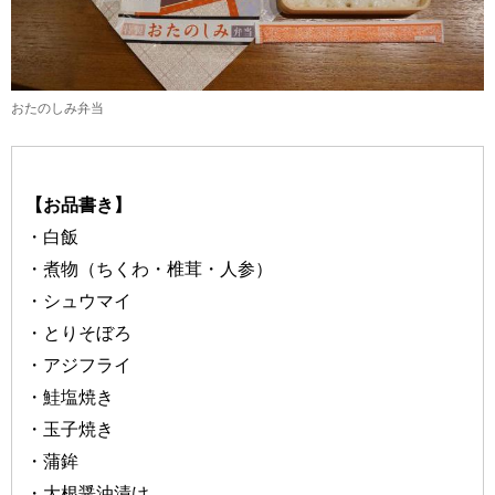
おたのしみ弁当
【お品書き】
・白飯
・煮物（ちくわ・椎茸・人参）
・シュウマイ
・とりそぼろ
・アジフライ
・鮭塩焼き
・玉子焼き
・蒲鉾
・大根醤油漬け