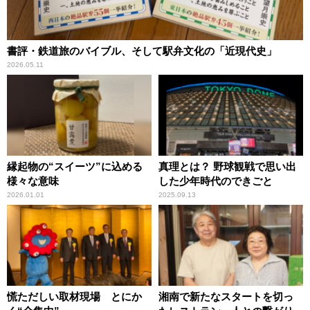
書評・鉄道旅のバイブル、そして駅弁文化の「近現代史」
2026.05.11
縁起物の“スイーツ”に込める
真理とは？ 野球観戦で思い出
様々な意味
した少年時代のできごと
2026.01.01
2025.09.13
慌ただしい取材現場 とにか
湘南で新たなスタートを切っ