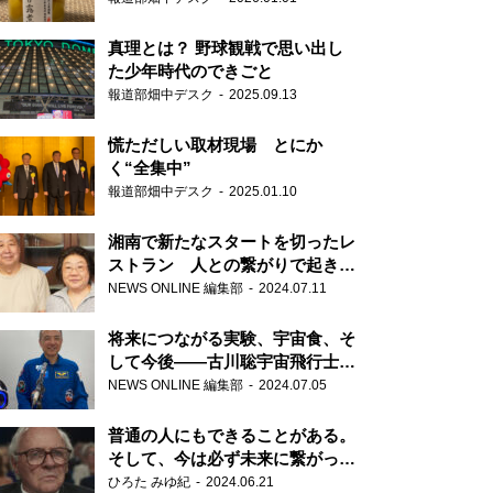
真理とは？ 野球観戦で思い出し
た少年時代のできごと
報道部畑中デスク
2025.09.13
慌ただしい取材現場 とにか
く“全集中”
報道部畑中デスク
2025.01.10
湘南で新たなスタートを切ったレ
ストラン 人との繋がりで起きた
奇跡
NEWS ONLINE 編集部
2024.07.11
将来につながる実験、宇宙食、そ
して今後――古川聡宇宙飛行士単
独インタビュー
NEWS ONLINE 編集部
2024.07.05
普通の人にもできることがある。
そして、今は必ず未来に繋がって
いく……『ONE LIFE 奇跡が繋い
ひろた みゆ紀
2024.06.21