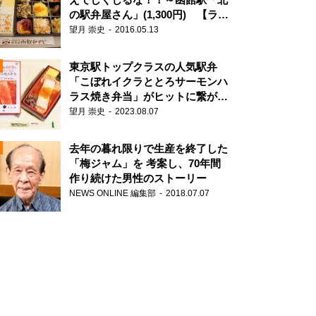
の駅弁屋さん」(1,300円) 【ライ
ター望月の駅弁膝栗毛】
望月 崇史
2016.05.13
N
東京駅トップクラスの人気駅弁
「こぼれイクラととろサーモンハ
ラス焼き弁当」がヒットに繋がっ
た理由
望月 崇史
2023.08.07
去年の暮れ限りで生産を終了した
「梅ジャム」を 考案し、70年間
作り続けた男性のストーリー
NEWS ONLINE 編集部
2018.07.07