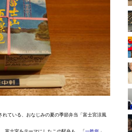
売されている、おなじみの夏の季節弁当「富士宮涼風
。
る、富士宮をテーマにしたこの駅弁も、「
一昨年
」