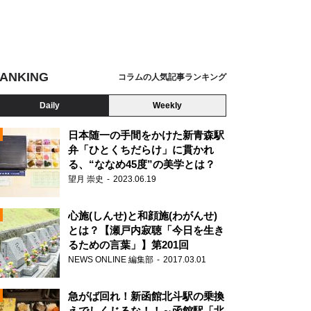
ANKING
コラムの人気記事ランキング
Daily
Weekly
日本随一の手間をかけた新青森駅
弁「ひとくちだらけ」に貫かれ
る、“ななめ45度”の美学とは？
望月 崇史
2023.06.19
心施(しんせ)と和顔施(わがんせ)
とは？【瀬戸内寂聴「今日を生き
るための言葉」】第201回
NEWS ONLINE 編集部
2017.03.01
N
急がば回れ！新函館北斗駅の乗換
えでしくじるな！！～函館駅「北