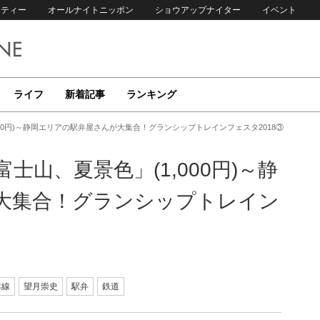
リティー
オールナイトニッポン
ショウアップナイター
イベント
ライフ
新着記事
ランキング
000円)～静岡エリアの駅弁屋さんが大集合！グランシップトレインフェスタ2018③
士山、夏景色」(1,000円)～静
大集合！グランシップトレイン
本線
望月崇史
駅弁
鉄道