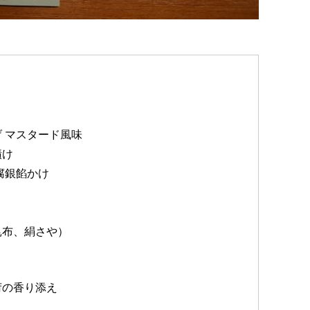
 マスタード風味
漬け
腐銀餡かけ
昆布、絹さや）
荷の香り添え