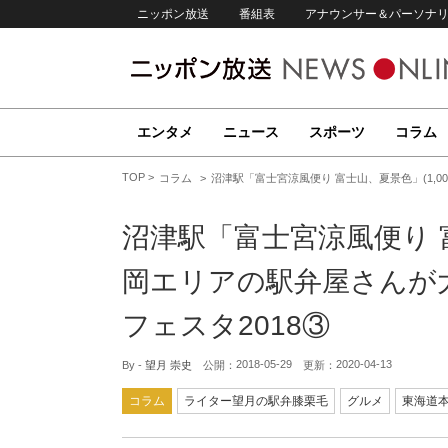
ニッポン放送
番組表
アナウンサー＆パーソナ
エンタメ
ニュース
スポーツ
コラム
TOP
コラム
沼津駅「富士宮涼風便り 富士山、夏景色」(1,
沼津駅「富士宮涼風便り 富
岡エリアの駅弁屋さんが
フェスタ2018③
2018-05-29
2020-04-13
By -
望月 崇史
公開：
更新：
コラム
ライター望月の駅弁膝栗毛
グルメ
東海道