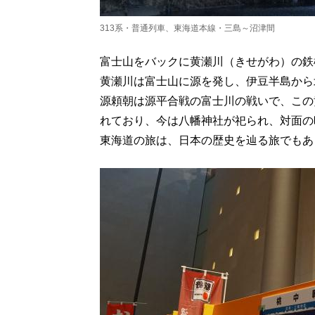
313系・普通列車、東海道本線・三島～沼津間
富士山をバックに黄瀬川（きせがわ）の鉄
黄瀬川は富士山に源を発し、伊豆半島から
源頼朝は源平合戦の富士川の戦いで、この
れており、今は八幡神社が祀られ、対面の
東海道の旅は、日本の歴史を辿る旅でもあ