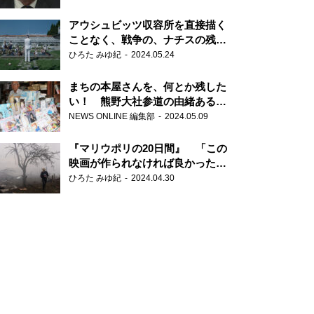
だ6000の命』
アウシュビッツ収容所を直接描く
ことなく、戦争の、ナチスの残虐
さが見える映画 『関心領域』
ひろた みゆ紀
2024.05.24
まちの本屋さんを、何とか残した
い！ 熊野大社参道の由緒ある書
店・三代目の強い思い
NEWS ONLINE 編集部
2024.05.09
『マリウポリの20日間』 「この
映画が作られなければ良かった」
と語る監督
ひろた みゆ紀
2024.04.30