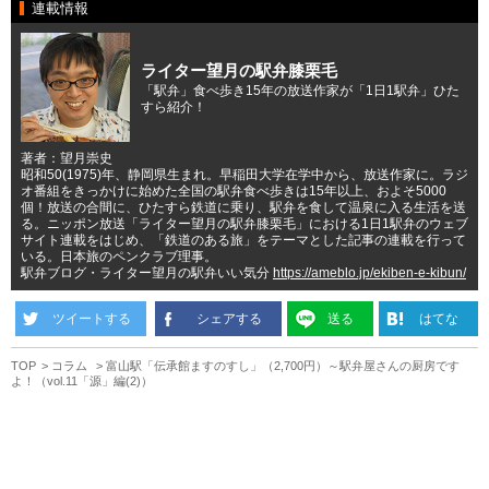
連載情報
ライター望月の駅弁膝栗毛
「駅弁」食べ歩き15年の放送作家が「1日1駅弁」ひた
すら紹介！
著者：望月崇史
昭和50(1975)年、静岡県生まれ。早稲田大学在学中から、放送作家に。ラジ
オ番組をきっかけに始めた全国の駅弁食べ歩きは15年以上、およそ5000
個！放送の合間に、ひたすら鉄道に乗り、駅弁を食して温泉に入る生活を送
る。ニッポン放送「ライター望月の駅弁膝栗毛」における1日1駅弁のウェブ
サイト連載をはじめ、「鉄道のある旅」をテーマとした記事の連載を行って
いる。日本旅のペンクラブ理事。
駅弁ブログ・ライター望月の駅弁いい気分
https://ameblo.jp/ekiben-e-kibun/
ツイートする
シェアする
送る
はてな
TOP
コラム
富山駅「伝承館ますのすし」（2,700円）～駅弁屋さんの厨房です
よ！（vol.11「源」編(2)）