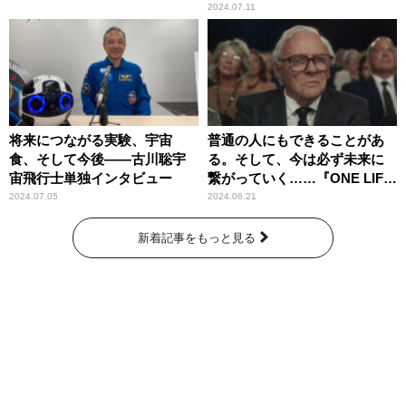
2024.07.11
将来につながる実験、宇宙
普通の人にもできることがあ
食、そして今後――古川聡宇
る。そして、今は必ず未来に
宙飛行士単独インタビュー
繋がっていく……『ONE LIFE
奇跡が繋いだ6000の命』
2024.07.05
2024.06.21
新着記事をもっと見る