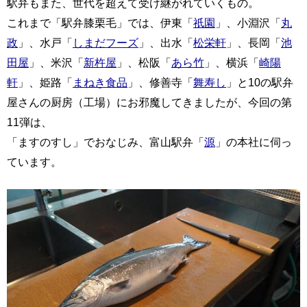
駅弁もまた、世代を超えて受け継がれていくもの。
これまで「駅弁膝栗毛」では、伊東「
祇園
」、小淵沢「
丸
政
」、水戸「
しまだフーズ
」、出水「
松栄軒
」、長岡「
池
田屋
」、米沢「
新杵屋
」、松阪「
あら竹
」、横浜「
崎陽
軒
」、姫路「
まねき食品
」、修善寺「
舞寿し
」と10の駅弁
屋さんの厨房（工場）にお邪魔してきましたが、今回の第
11弾は、
「ますのすし」でおなじみ、富山駅弁「
源
」の本社に伺っ
ています。