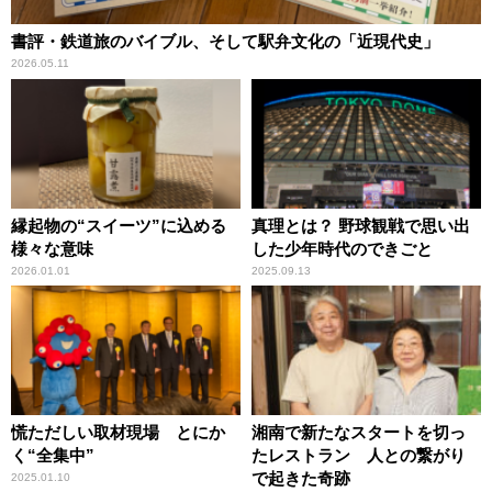
書評・鉄道旅のバイブル、そして駅弁文化の「近現代史」
2026.05.11
縁起物の“スイーツ”に込める
真理とは？ 野球観戦で思い出
様々な意味
した少年時代のできごと
2026.01.01
2025.09.13
慌ただしい取材現場 とにか
湘南で新たなスタートを切っ
く“全集中”
たレストラン 人との繋がり
で起きた奇跡
2025.01.10