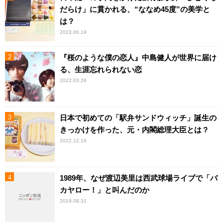
だらけ」に貫かれる、“ななめ45度”の美学と
は？
2023.06.19
『桜のような僕の恋人』中島健人が世界に届け
る、生涯忘れられない恋
2022.03.26
日本で初めての「駅弁サンドウィッチ」誕生の
きっかけを作った、元・内閣総理大臣とは？
2022.12.16
1989年、なぜ渡辺美里は西武球場ライブで「バ
カヤロー！」と叫んだのか
2019.08.31