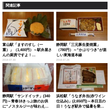
関連記事
富山駅「ますのすし（一
静岡駅「三元豚生姜焼重」
重）」（1,400円）～駅弁屋さ
（780円）～“かぶりつき”が楽
んの厨房ですよ！
しい東海道本線
（vol.11「源」編(1)）
2018.07.30
2018.07.26
静岡駅「サンドイッチ」(340
浜松駅「うなぎ弁当(赤ワイン
円)～青春18きっぷ旅のお供
仕込み)」(2,650円)～本日丑の
に“ノスタルジーが味わえ
日！うなぎ駅弁で猛暑を乗り