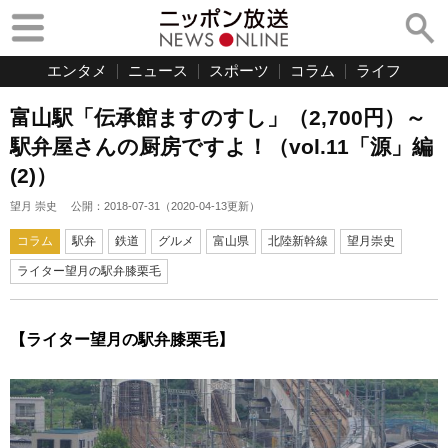
エンタメ
ニュース
スポーツ
コラム
ライフ
富山駅「伝承館ますのすし」（2,700円）～
駅弁屋さんの厨房ですよ！（vol.11「源」編
(2)）
望月 崇史
公開：
2018-07-31
（
2020-04-13
更新）
コラム
駅弁
鉄道
グルメ
富山県
北陸新幹線
望月崇史
ライター望月の駅弁膝栗毛
【ライター望月の駅弁膝栗毛】