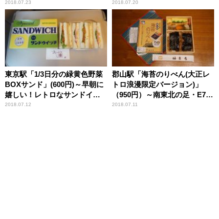
る”駅弁！
切ろう！！
2018.07.23
2018.07.20
東京駅「1/3日分の緑黄色野菜
郡山駅「海苔のりべん(大正レ
BOXサンド」(600円)～早朝に
トロ浪漫限定バージョン)」
嬉しい！レトロなサンドイッ
（950円）～南東北の足・E721
チ
系電車
2018.07.12
2018.07.11