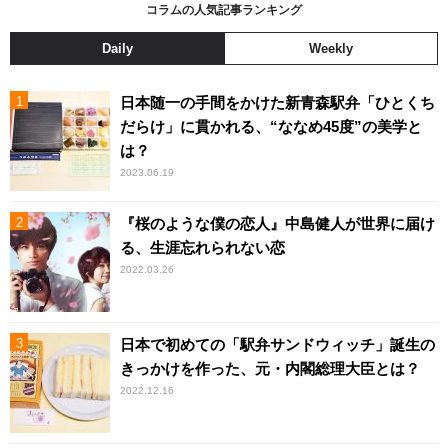
コラムの人気記事ランキング
Daily
Weekly
日本随一の手間をかけた新青森駅弁「ひとくち
だらけ」に貫かれる、“ななめ45度”の美学と
は？
2023.06.19
『桜のような僕の恋人』中島健人が世界に届け
る、生涯忘れられない恋
2022.03.26
日本で初めての「駅弁サンドウィッチ」誕生の
きっかけを作った、元・内閣総理大臣とは？
2022.12.16