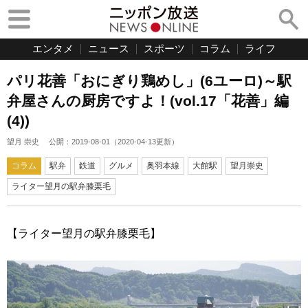
エンタメ
ニュース
スポーツ
コラム
ライフ
パリ花善「おにぎり鶏めし」(6ユーロ)～駅
弁屋さんの厨房ですよ！(vol.17「花善」編
(4))
望月 崇史
公開：
2019-08-01
（
2020-04-13
更新）
コラム
駅弁
鉄道
グルメ
奥羽本線
大館駅
望月崇史
ライター望月の駅弁膝栗毛
【ライター望月の駅弁膝栗毛】