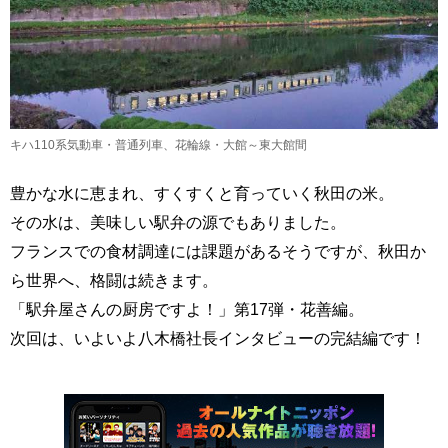
キハ110系気動車・普通列車、花輪線・大館～東大館間
豊かな水に恵まれ、すくすくと育っていく秋田の米。
その水は、美味しい駅弁の源でもありました。
フランスでの食材調達には課題があるそうですが、秋田か
ら世界へ、格闘は続きます。
「駅弁屋さんの厨房ですよ！」第17弾・花善編。
次回は、いよいよ八木橋社長インタビューの完結編です！