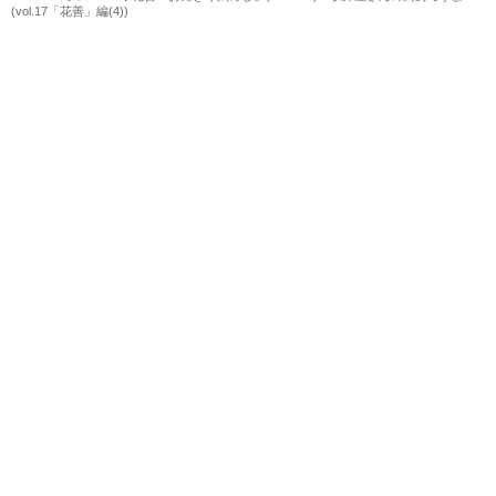
(vol.17「花善」編(4))