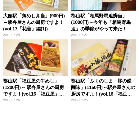
大館駅「鶏めし弁当」(900円)
郡山駅「相馬野馬追辨当」
～駅弁屋さんの厨房ですよ！
(1000円)～今年も「相馬野馬
(vol.17「花善」編(1))
追」の季節がやって来た！
2019.07.29
2019.07.27
郡山駅「福豆屋の牛めし」
郡山駅「ふくのしま 豚の醍
(1200円)～ 駅弁屋さんの厨房
醐味」(1150円)～駅弁屋さんの
ですよ！(vol.16「福豆屋」編
厨房ですよ！(vol.16「福豆
(5))
屋」編(4))
2019.07.26
2019.07.25