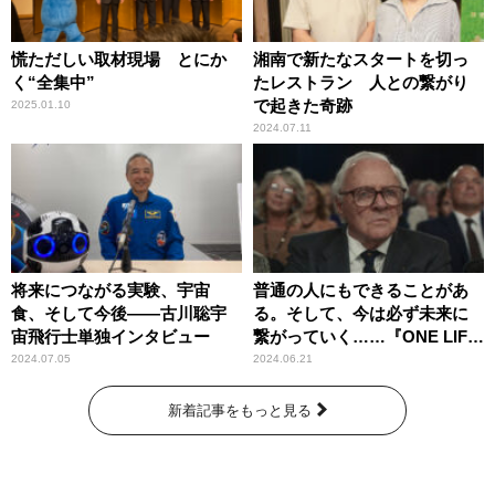
慌ただしい取材現場 とにか
湘南で新たなスタートを切っ
く“全集中”
たレストラン 人との繋がり
で起きた奇跡
2025.01.10
2024.07.11
将来につながる実験、宇宙
普通の人にもできることがあ
食、そして今後――古川聡宇
る。そして、今は必ず未来に
宙飛行士単独インタビュー
繋がっていく……『ONE LIFE
奇跡が繋いだ6000の命』
2024.07.05
2024.06.21
新着記事をもっと見る