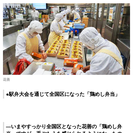
花善
●駅弁大会を通じて全国区になった「鶏めし弁当」
―いまやすっかり全国区となった花善の「鶏めし弁