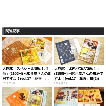
関連記事
大館駅「スペシャル鶏めし弁
大館駅「比内地鶏の鶏めし」
当」(2100円)～駅弁屋さんの厨
(1180円)～駅弁屋さんの厨房で
房ですよ！(vol.17「花善」編
すよ！(vol.17「花善」編(2))
(3))
2019.07.31
2019.07.30