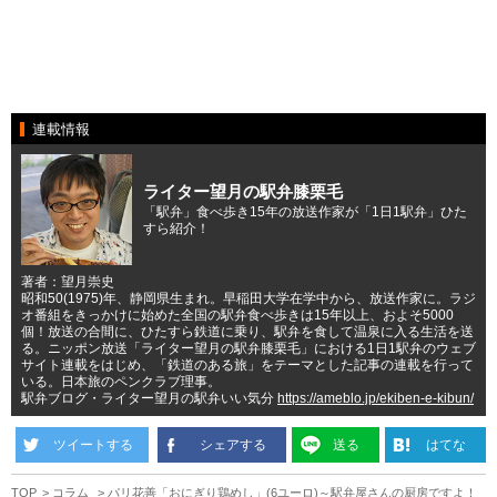
連載情報
ライター望月の駅弁膝栗毛
「駅弁」食べ歩き15年の放送作家が「1日1駅弁」ひた
すら紹介！
著者：望月崇史
昭和50(1975)年、静岡県生まれ。早稲田大学在学中から、放送作家に。ラジ
オ番組をきっかけに始めた全国の駅弁食べ歩きは15年以上、およそ5000
個！放送の合間に、ひたすら鉄道に乗り、駅弁を食して温泉に入る生活を送
る。ニッポン放送「ライター望月の駅弁膝栗毛」における1日1駅弁のウェブ
サイト連載をはじめ、「鉄道のある旅」をテーマとした記事の連載を行って
いる。日本旅のペンクラブ理事。
駅弁ブログ・ライター望月の駅弁いい気分
https://ameblo.jp/ekiben-e-kibun/
ツイートする
シェアする
送る
はてな
TOP
コラム
パリ花善「おにぎり鶏めし」(6ユーロ)～駅弁屋さんの厨房ですよ！