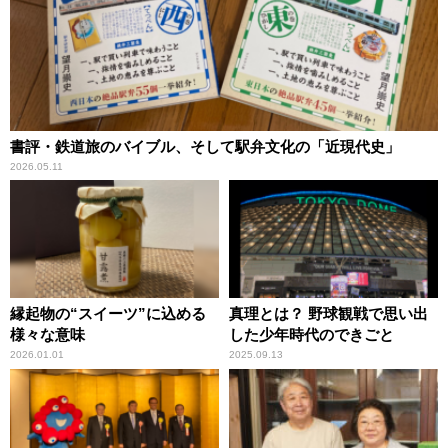
書評・鉄道旅のバイブル、そして駅弁文化の「近現代史」
2026.05.11
縁起物の“スイーツ”に込める
真理とは？ 野球観戦で思い出
様々な意味
した少年時代のできごと
2026.01.01
2025.09.13