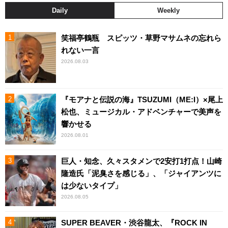
Daily
Weekly
笑福亭鶴瓶 スピッツ・草野マサムネの忘れら
れない一言
2026.08.03
『モアナと伝説の海』TSUZUMI（ME:I）×尾上
松也、ミュージカル・アドベンチャーで美声を
響かせる
2026.08.01
巨人・知念、久々スタメンで2安打1打点！山崎
隆造氏「泥臭さを感じる」、「ジャイアンツに
は少ないタイプ」
2026.08.05
SUPER BEAVER・渋谷龍太、『ROCK IN