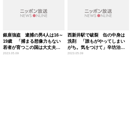
銀座強盗 逮捕の男4人は16～
西新井駅で破裂 缶の中身は
19歳 「捕まる想像力もない
洗剤 「誰もがやってしまい
若者が育つこの国は大丈夫
がち。気をつけて」辛坊治郎
か」辛坊治郎が警鐘
が警鐘
2023.05.09
2023.05.09