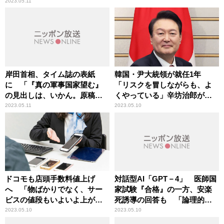
2023.05.11
岸田首相、タイム誌の表紙
韓国・尹大統領が就任1年
に 「『真の軍事国家望む』
「リスクを冒しながらも、よ
の見出しは、いかん。原稿チ
くやっている」辛坊治郎が高
ェックできない覚悟あった
評価
2023.05.11
2023.05.10
か」辛坊治郎が苦言
ドコモも店頭手数料値上げ
対話型AI「GPT－4」 医師国
へ 「物ばかりでなく、サー
家試験『合格』の一方、安楽
ビスの値段もいよいよ上がり
死誘導の回答も 「論理的に
始めた」辛坊治郎が指摘
は正解かもしれないが恐ろし
2023.05.10
2023.05.10
いこと」辛坊治郎が指摘