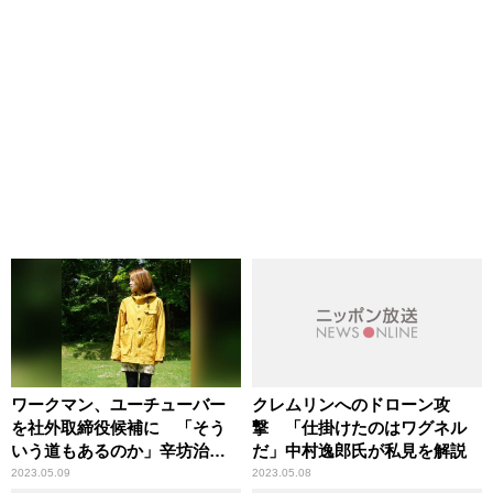
ワークマン、ユーチューバー
クレムリンへのドローン攻
を社外取締役候補に 「そう
撃 「仕掛けたのはワグネル
いう道もあるのか」辛坊治郎
だ」中村逸郎氏が私見を解説
が自身の将来性に期待？
2023.05.09
2023.05.08