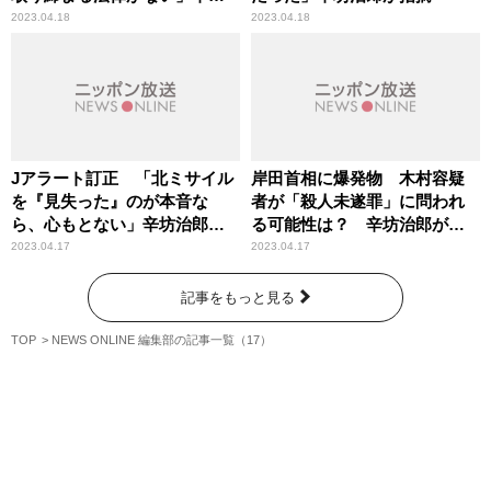
治郎が危機感
2023.04.18
2023.04.18
Jアラート訂正 「北ミサイル
岸田首相に爆発物 木村容疑
を『見失った』のが本音な
者が「殺人未遂罪」に問われ
ら、心もとない」辛坊治郎が
る可能性は？ 辛坊治郎が解
解説
説
2023.04.17
2023.04.17
記事をもっと見る
TOP
NEWS ONLINE 編集部の記事一覧（17）