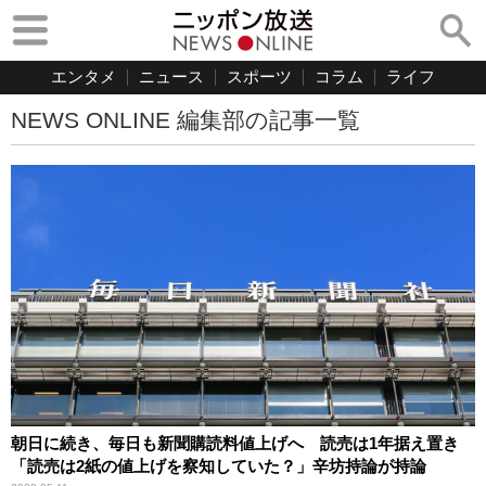
エンタメ
ニュース
スポーツ
コラム
ライフ
NEWS ONLINE 編集部の記事一覧
朝日に続き、毎日も新聞購読料値上げへ 読売は1年据え置き
「読売は2紙の値上げを察知していた？」辛坊持論が持論