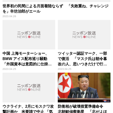
世界初の民間による月面着陸ならず 「失敗重ね、チャレンジ
を」辛坊治郎がエール
2023.04.26
中国 上海モーターショー、
ツイッター認証マーク、一部
BMW アイス配布巡り騒動
で復活 「マスク氏は朝令暮
「外国資本は意図的に仕掛け
改の人、思いつきだけで行
られるリスクを意識すべき
動」ITジャーナリスト・三上洋
2023.04.25
2023.04.25
だ」辛坊治郎が持論
氏が解説
ウクライナ、2月にモスクワ攻
防衛相が破壊措置準備命令
撃計画か 米要請で中止 「気
北朝鮮偵察衛星 「北がよほ