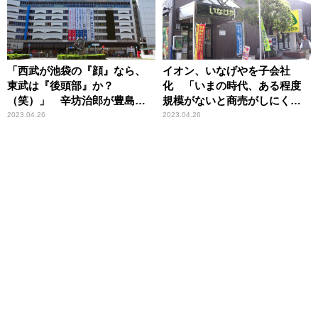
「西武が池袋の『顔』なら、
イオン、いなげやを子会社
東武は『後頭部』か？
化 「いまの時代、ある程度
（笑）」 辛坊治郎が豊島区
規模がないと商売がしにく
長の就任会見にチクリ
い」辛坊治郎、進むスーパー
2023.04.26
2023.04.26
再編を解説