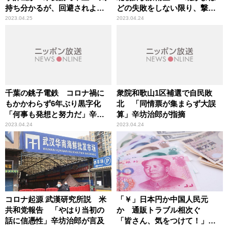
持ち分かるが、回避されよか
どの失敗をしない限り、撃ち
った」辛坊治郎指摘
落とすことにはならない」辛
2023.04.25
2023.04.24
坊治郎が解説
千葉の銚子電鉄 コロナ禍に
衆院和歌山1区補選で自民敗
もかかわらず6年ぶり黒字化
北 「同情票が集まらず大誤
「何事も発想と努力だ」辛坊
算」辛坊治郎が指摘
治郎が指摘
2023.04.24
2023.04.24
コロナ起源 武漢研究所説 米
「￥」日本円か中国人民元
共和党報告 「やはり当初の
か 通販トラブル相次ぐ
話に信憑性」辛坊治郎が言及
「皆さん、気をつけて！」辛