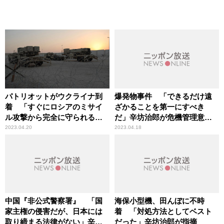
パトリオットがウクライナ到
爆発物事件 「できるだけ遠
着 「すぐにロシアのミサイ
ざかることを第一にすべき
ル攻撃から完全に守られるわ
だ」辛坊治郎が危機管理意識
けではない」辛坊治郎が解説
の指摘
2023.04.20
2023.04.18
中国『非公式警察署』 「国
海保小型機、田んぼに不時
家主権の侵害だが、日本には
着 「対処方法としてベスト
取り締まる法律がない」辛坊
だった」辛坊治郎が指摘