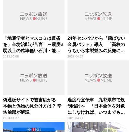
「地震学者とマスコミは反省
24年センバツから『飛ばない
を」辛坊治郎が苦言 ～震度6
金属バット』導入 「高校の
弱以上の確率低い石川・能登
うちから木製並みの反発に慣
地方で「6強」
れさせておくということ」辛
2023.05.08
2023.04.27
坊治郎が解説
偽通販サイトで被害広がる
過度な宣伝車 九都県市で規
本物と偽物の見分け方は？ 辛
制検討へ 「日本全体を対象
坊治郎が解説
にしなければ、いつまでも追
いかけっこ」辛坊治郎が苦言
2023.04.27
2023.04.27