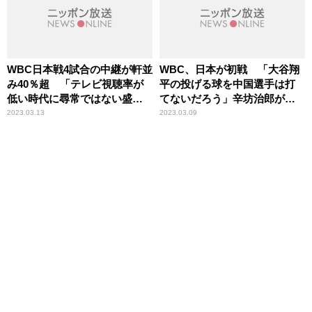
WBC日本戦4試合の中継が軒並
WBC、日本が初戦 「大谷翔
み40％超 「テレビ視聴率が
平の投げる球を中国選手は打
低い時代に尋常ではない盛り
てないだろう」辛坊治郎が予
上がり方」辛坊治郎が指摘
想
2023.03.13
2023.03.09