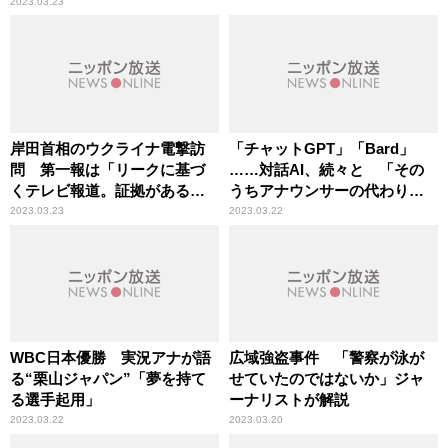
2023.03.23
岸田首相のウクライナ電撃訪
「チャットGPT」「Bard」
問 第一報は「リークに基づ
……対話AI、続々と 「その
くテレビ報道。証拠がある」
うちアナウンサーの代わりを
辛坊治郎が解説
務めるように」辛坊治郎が指
2023.03.23
2023.03.22
摘
WBC日本優勝 実況アナが語
広域強盗事件 「警察が泳が
る“栗山ジャパン”「夢を持て
せていたのではないか」ジャ
る選手起用」
ーナリストが解説
2023.03.22
2023.03.20