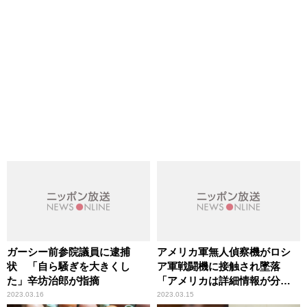
ガーシー前参院議員に逮捕
アメリカ軍無人偵察機がロシ
状 「自ら騒ぎを大きくし
ア軍戦闘機に接触され墜落
た」辛坊治郎が指摘
「アメリカは詳細情報が分か
っていても、公にしない理由
2023.03.16
2023.03.15