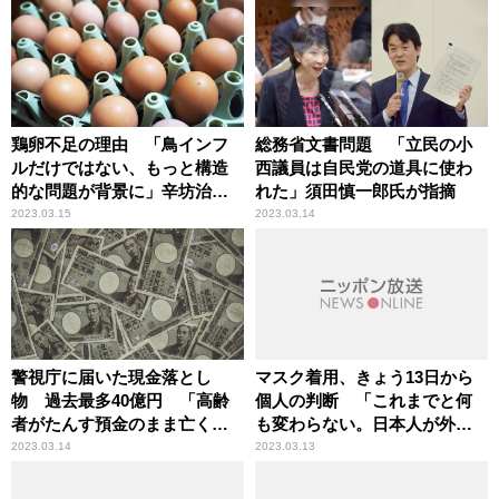
がある」辛坊治郎が解説
鶏卵不足の理由 「鳥インフ
総務省文書問題 「立民の小
ルだけではない、もっと構造
西議員は自民党の道具に使わ
的な問題が背景に」辛坊治郎
れた」須田慎一郎氏が指摘
が解説
2023.03.15
2023.03.14
警視庁に届いた現金落とし
マスク着用、きょう13日から
物 過去最多40億円 「高齢
個人の判断 「これまでと何
者がたんす預金のまま亡くな
も変わらない。日本人が外さ
っている」辛坊治郎が解説
ないのは国民性だ」辛坊治郎
2023.03.14
2023.03.13
が持論展開