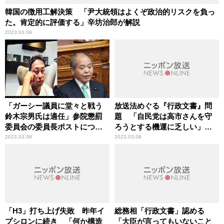
韓国の徴用工解決策 「尹大統領はよくぞ政治的リスクを負っ
た。肯定的に評価する」辛坊治郎が解説
2023.03.09
「ガーシー議員に堂々と戦う
放送法めぐる『行政文書』問
鈴木宗男氏は適任」参院懲罰
題 「自民党は高市さんを守
委員会の委員長ポストについ
ろうとする機運に乏しい」政
て政治ジャーナリスト・青山
治ジャーナリスト・青山和弘
2023.03.08
2023.03.08
和弘氏が指摘
氏が解説
「H3」打ち上げ失敗 昨年イ
総務相「行政文書」認める
プシロンに続き 「何か構造
「大臣が言ってもいないこと