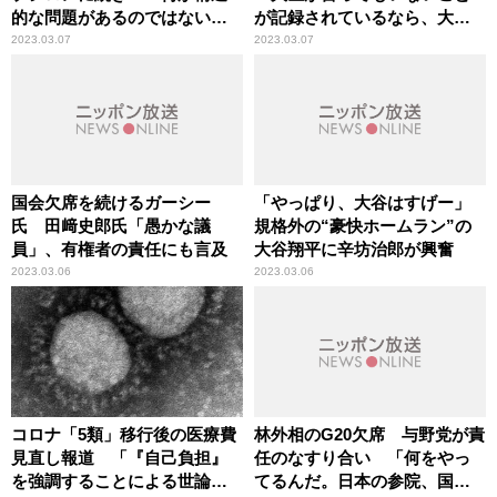
的な問題があるのではない
が記録されているなら、大問
か」辛坊治郎が指摘
題」放送法解釈巡る記載を巡
2023.03.07
2023.03.07
り、辛坊治郎が指摘
国会欠席を続けるガーシー
「やっぱり、大谷はすげー」
氏 田﨑史郎氏「愚かな議
規格外の“豪快ホームラン”の
員」、有権者の責任にも言及
大谷翔平に辛坊治郎が興奮
2023.03.06
2023.03.06
コロナ「5類」移行後の医療費
林外相のG20欠席 与野党が責
見直し報道 「『自己負担』
任のなすり合い 「何をやっ
を強調することによる世論誘
てるんだ。日本の参院、国会