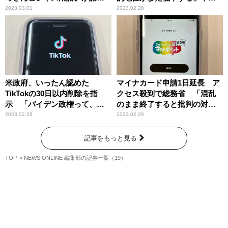
題 「相手にどれくらい伝わ
治郎が苦言
2023.03.01
2023.02.28
っているかを考えないといけ
ない時代」辛坊治郎が指摘
米政府、いったん認めた
マイナカード申請1日延長 ア
TikTokの30日以内削除を指
クセス殺到で総務省 「混乱
示 「バイデン政権って、何
のまま終了すると批判の対象
なんだ」辛坊治郎が疑問呈す
になるから」辛坊治郎が解説
2023.02.28
2023.02.28
記事をもっと見る
TOP
NEWS ONLINE 編集部の記事一覧（19）