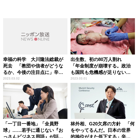
幸福の科学 大川隆法総裁が
出生数、初の80万人割れ
死去 「教団や信者がどうな
「年金制度が崩壊する。政治
るか、今後の注目点に」辛坊
も国民も危機感が足りない」
治郎が指摘
辛坊治郎が苦言
2023.03.02
2023.03.01
「一丁目一番地」「全員野
林外相、G20欠席の方針 「何
球」……若手に通じない『お
をやってるんだ。日本の世界
っさんビジネス用語』が話
的地位がまた低下する」辛坊