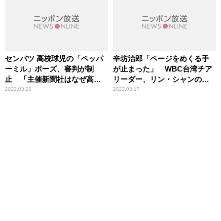
センバツ 高校球児の「ペッパ
辛坊治郎「ページをめくる手
ーミル」ポーズ、審判が制
が止まった」 WBC台湾チア
止 「主催新聞社はなぜ高野
リーダー、リン・シャンの写
連を批判しない」辛坊治郎が
真掲載紙を見て興奮隠せず
2023.03.20
2023.03.17
苦言