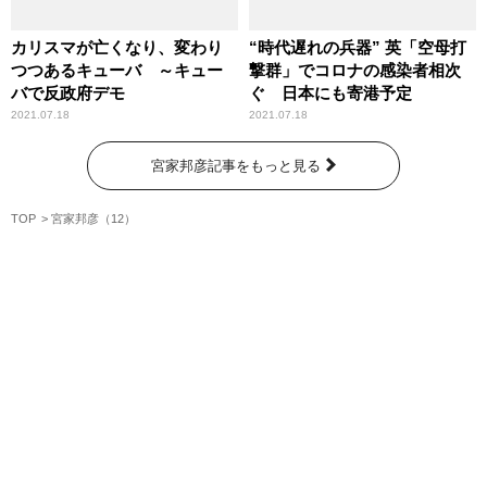
カリスマが亡くなり、変わり
“時代遅れの兵器” 英「空母打
つつあるキューバ ～キュー
撃群」でコロナの感染者相次
バで反政府デモ
ぐ 日本にも寄港予定
2021.07.18
2021.07.18
宮家邦彦記事をもっと見る
TOP
宮家邦彦（12）