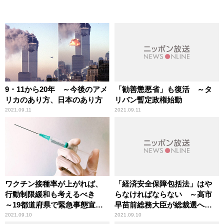
9・11から20年 ～今後のアメ
「勧善懲悪省」も復活 ～タ
リカのあり方、日本のあり方
リバン暫定政権始動
2021.09.11
2021.09.11
ワクチン接種率が上がれば、
「経済安全保障包括法」はや
行動制限緩和も考えるべき
らなければならない ～高市
～19都道府県で緊急事態宣言
早苗前総務大臣が総裁選へ出
延長へ
馬表明
2021.09.10
2021.09.10