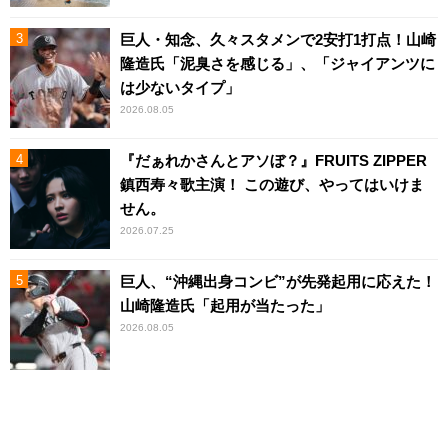
巨人・知念、久々スタメンで2安打1打点！山崎
隆造氏「泥臭さを感じる」、「ジャイアンツに
は少ないタイプ」
2026.08.05
『だぁれかさんとアソぼ？』FRUITS ZIPPER
鎮西寿々歌主演！ この遊び、やってはいけま
せん。
2026.07.25
巨人、“沖縄出身コンビ”が先発起用に応えた！
山崎隆造氏「起用が当たった」
2026.08.05