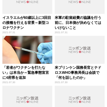
イスラエルが60歳以上に3回目
米軍の駐留経費の協議を行う
の接種を行える背景～新型コ
前に、日本側が決めなくては
ロナワクチン
いけないこと
2021.07.31
2021.07.31
「若者がワクチンを打たな
米ブリンケン国務長官とテド
い」は本当か～緊急事態宣言
ロスWHO事務局長は会談で
に4府県を追加
「何を話したのか」
2021.07.30
2021.07.30