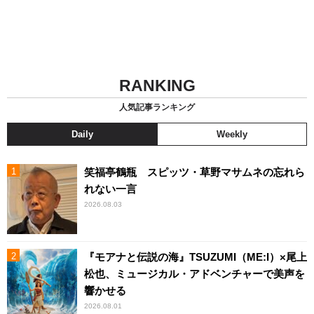
RANKING
人気記事ランキング
Daily
Weekly
笑福亭鶴瓶 スピッツ・草野マサムネの忘れら
れない一言
2026.08.03
『モアナと伝説の海』TSUZUMI（ME:I）×尾上
松也、ミュージカル・アドベンチャーで美声を
響かせる
2026.08.01