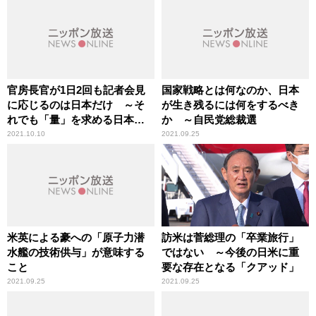
官房長官が1日2回も記者会見
国家戦略とは何なのか、日本
に応じるのは日本だけ ～そ
が生き残るには何をするべき
れでも「量」を求める日本メ
か ～自民党総裁選
ディアへの違和感 宮家邦彦
2021.10.10
2021.09.25
米英による豪への「原子力潜
訪米は菅総理の「卒業旅行」
水艦の技術供与」が意味する
ではない ～今後の日米に重
こと
要な存在となる「クアッド」
2021.09.25
2021.09.25