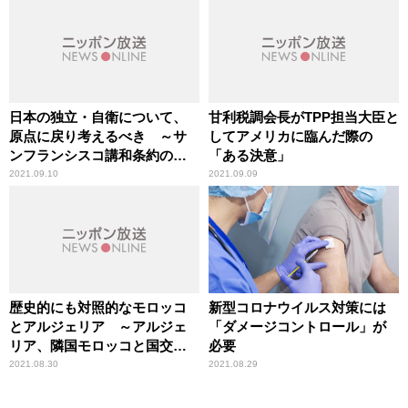
日本の独立・自衛について、
甘利税調会長がTPP担当大臣と
原点に戻り考えるべき ～サ
してアメリカに臨んだ際の
ンフランシスコ講和条約の調
「ある決意」
印から70年
2021.09.10
2021.09.09
歴史的にも対照的なモロッコ
新型コロナウイルス対策には
とアルジェリア ～アルジェ
「ダメージコントロール」が
リア、隣国モロッコと国交断
必要
絶
2021.08.30
2021.08.29