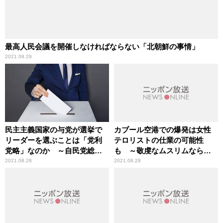
最高人民会議を開催しなければならない「北朝鮮の事情」
2021.08.29
民主主義国家の与党が選挙で
カブール空港での爆発は女性
リーダーを選ぶことは「党利
テロリストの仕業の可能性
党略」なのか ～自民党総裁
も ～敬虔なムスリムならで
選
はの事情
2021.08.28
2021.08.28