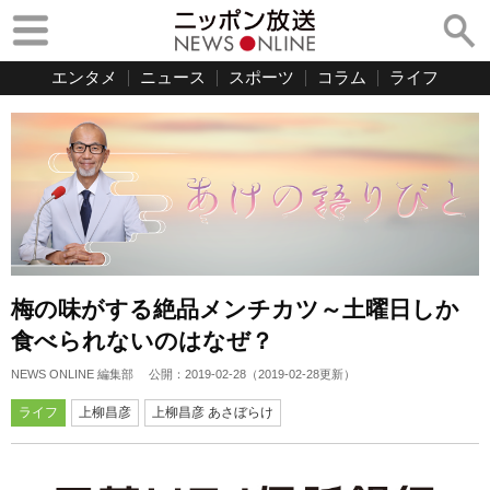
エンタメ
ニュース
スポーツ
コラム
ライフ
梅の味がする絶品メンチカツ～土曜日しか
食べられないのはなぜ？
NEWS ONLINE 編集部
公開：
2019-02-28
（
2019-02-28
更新）
ライフ
上柳昌彦
上柳昌彦 あさぼらけ