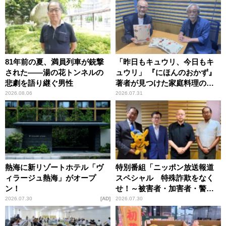
81年前の夏、満員列車が銃撃
「昨日もキュウリ、今日もキ
された――湯の花トンネルの
ュウリ」 『にほんのおかず』
悲劇を語り継ぐ男性
著者が見つけた家庭料理の知
恵
2026.08.06
2026.07.31
熱海に新リゾートホテル「ヴ
特別番組「ニッポン放送報道
ィラージュ熱海」がオープ
スペシャル 特殊詐欺をなく
ン！
せ！～被害者・加害者・警視
庁が語るトクリュウの実態
2026.07.30
AD
2026.07.30
～」放送