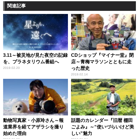
関連記事
3.11～被災地が見た夜空の記録
CDショップ『マイナー堂』閉
を、プラネタリウム番組へ
店～青梅マラソンとともに走
った歴史
2019.02.20
2019.02.14
動物写真家・小原玲さん～報
話題のカレンダー『旧暦 棚田
道業界を経てアザラシを撮り
ごよみ』～“使いづらいけど美
始めた理由
しい”魅力