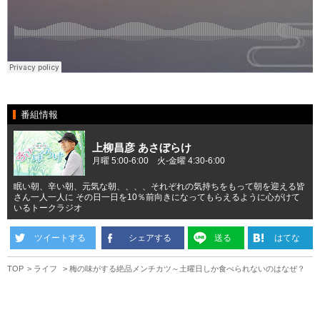
番組情報
上柳昌彦 あさぼらけ
月曜 5:00-6:00 火-金曜 4:30-6:00
眠い朝、辛い朝、元気な朝、、、、それぞれの気持ちをもって朝を迎える皆
さん一人一人に その日一日を10％前向きになってもらえるように心がけて
いるトークラジオ
ツイートする
シェアする
送る
はてな
TOP
ライフ
梅の味がする絶品メンチカツ～土曜日しか食べられないのはなぜ？