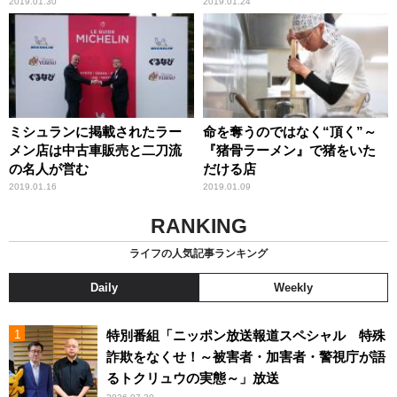
2019.01.30
2019.01.24
ミシュランに掲載されたラー
命を奪うのではなく“頂く”～
メン店は中古車販売と二刀流
『猪骨ラーメン』で猪をいた
の名人が営む
だける店
2019.01.16
2019.01.09
RANKING
ライフの人気記事ランキング
Daily
Weekly
特別番組「ニッポン放送報道スペシャル 特殊
詐欺をなくせ！～被害者・加害者・警視庁が語
るトクリュウの実態～」放送