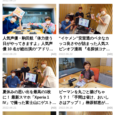
2022.06.27
人気声優・駒田航「体力使う
“イケメン”安室透のベタなカ
日がやってきますよ」人気声
ッコ良さやが詰まった人気ス
優 10 名が総出演の“アドリブ
ピンオフ漫画 『名探偵コナン
劇”直前の心境を吐露
ゼロの日常』の魅力
2022.06.23
AD
2022.06.22
AD
夏休みの思い出を最高の1枚
ピーマンを丸ごと揚げちゃ
に！ 最新スマホ「Xperia 1
う？！「手間は省け、おいし
IV」で撮った富士山にゲストも
さはアップ！」榊原郁恵が大
驚き
絶賛
2022.06.21
AD
2022.06.16
AD