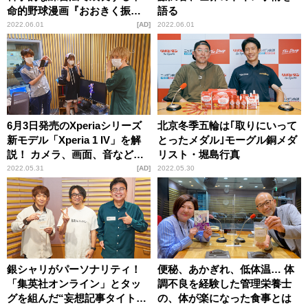
命的野球漫画『おおきく振り
語る
かぶって』の魅力
2022.06.01
AD
2022.06.01
6月3日発売のXperiaシリーズ
北京冬季五輪は｢取りにいって
新モデル「Xperia 1 IV」を解
とったメダル｣モーグル銅メダ
説！ カメラ、画面、音などの
リスト・堀島行真
圧倒的性能がさらに向上
2022.05.31
AD
2022.05.30
銀シャリがパーソナリティ！
便秘、あかぎれ、低体温… 体
「集英社オンライン」とタッ
調不良を経験した管理栄養士
グを組んだ“妄想記事タイト
の、体が楽になった食事とは