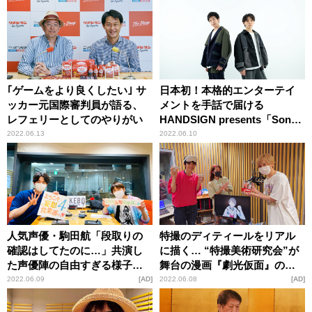
｢ゲームをより良くしたい｣ サ
日本初！本格的エンターテイ
ッカー元国際審判員が語る、
メントを手話で届ける
レフェリーとしてのやりがい
HANDSIGN presents「Song
of Sign vol.1 夏フェス×手話
2022.06.13
2022.06.10
for SDGs」開催！ 足立梨花、
瑛人、お見送り芸人しんいち
らが出演決定！
人気声優・駒田航「段取りの
特撮のディティールをリアル
確認はしてたのに…」共演し
に描く… “特撮美術研究会”が
た声優陣の自由すぎる様子に
舞台の漫画『劇光仮面』の魅
苦笑い
力
2022.06.09
AD
2022.06.08
AD