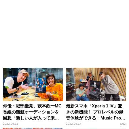
俳優・堀部圭亮、萩本欽一MC
最新スマホ「Xperia 1 IV」驚
番組の難航オーディションを
きの新機能！ プロレベルの録
回想「新しい人が入って来て
音体験ができる「Music Pro」
はいなくなり……」
とは
2022.06.15
2022.06.14
AD