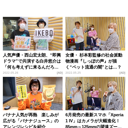
人気声優・西山宏太朗、“即興
女優・ 杉本彩監修の社会派動
ドラマ”で共演する白井悠介は
物漫画『しっぽの声』が描
「何も考えずに来るんだろう
く“ペット流通の闇”とは…？
なって」
2022.05.26
AD
2022.05.25
AD
バナナ人気が再熱 楽しみが
6月発売の最新スマホ「Xperia
広がる「バナナジュース」の
1 IV」はカメラが大幅進化！
アレンジレシピを紹介
85mm～125mmの望遠ズーム