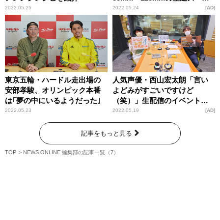
や”一眼ゆずり”のリアルタイ
2022.05.25
2022.05.24
AD
ム瞳AFも
東京五輪・ハードル走出場の
人気声優・西山宏太朗「言い
安部孝駿、オリンピック本番
よどみがすごいですけど
は｢夢の中にいるようだった｣
（笑）」生配信のイベント内
容発表で爆笑
2022.05.23
2022.05.19
AD
記事をもっと見る
TOP
NEWS ONLINE 編集部の記事一覧（7）