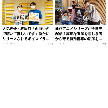
人気声優・駒田航「面白いの
新作アニメシリーズが全世界
で聴いてほしいです」新たに
配信！高度な遺産を悪しき者
リリースされるボイスドラマ
から守る特殊部隊の活躍を描
CDの内容に自信満々
いた大人気アクション漫画
2022.06.16
AD
2022.06.15
AD
『スプリガン』の魅力