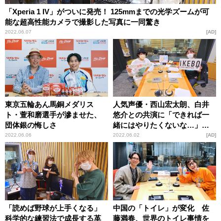
「Xperia 1 IV」がついに発売！ 125mmまでの光学ズームが可
能な超高性能カメラで撮影した写真に一同驚き
2022.06.07
AD
東京五輪あん馬銅メダリス
人気声優・西山宏太朗、白井
ト・萱和磨選手が滲ませた、
悠介との共演に「できれば一
団体銀の悔しさ
緒にはやりたくないな…」そ
の理由を明かす
2022.06.06
2022.06.02
AD
「読めば野球が上手くなる」
中国の「トイレ」が変化 佐
科学的な練習法で成長する革
藤満春、世界のトイレ事情を