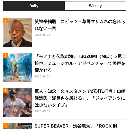
Daily
Weekly
笑福亭鶴瓶 スピッツ・草野マサムネの忘れら
れない一言
2026.08.03
『モアナと伝説の海』TSUZUMI（ME:I）×尾上
松也、ミュージカル・アドベンチャーで美声を
響かせる
2026.08.01
巨人・知念、久々スタメンで2安打1打点！山崎
隆造氏「泥臭さを感じる」、「ジャイアンツに
は少ないタイプ」
2026.08.05
SUPER BEAVER・渋谷龍太、『ROCK IN