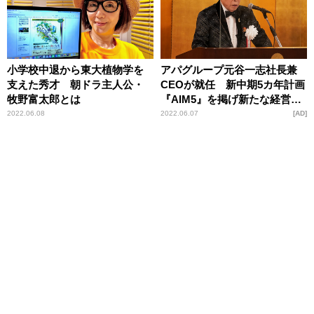
小学校中退から東大植物学を
アパグループ元谷一志社長兼
支えた秀才 朝ドラ主人公・
CEOが就任 新中期5カ年計画
牧野富太郎とは
『AIM5』を掲げ新たな経営体
制に意欲
2022.06.08
2022.06.07
AD