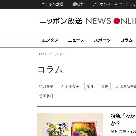
ニッポン放送
番組表
アナウンサー＆パーソナ
エンタメ
ニュース
スポーツ
コラム
TOP
コラム（12）
コラム
望月崇史
八木亜希子
駅弁
鉄道
北海道新幹
菅田将暉
特急「わか
か？
望月 崇史
20