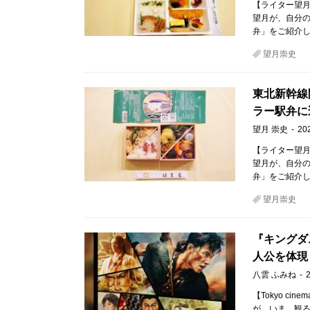
【ライター望月
望月が、自分
弁」をご紹介し
望月崇史
東北新幹線
ラー駅弁に
望月 崇史
20
【ライター望月
望月が、自分
弁」をご紹介し
望月崇史
『キングダ
人公を体現
八雲 ふみね
【Tokyo ci
が、いま、観るべき