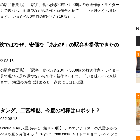
の駅弁膝栗毛】 「駅弁」食べ歩き20年・5000個の放送作家・ライター
の足で現地へ足を運びながら名作・新作合わせて、「いま味わうべき駅
ます。 いまから50年前の昭和47（1972）…
R
総ではなぜ、安価な「あわび」の駅弁を提供できたの
22.08.15
の駅弁膝栗毛】 「駅弁」食べ歩き20年・5000個の放送作家・ライター
の足で現地へ足を運びながら名作・新作合わせて、「いま味わうべき駅
ます。 海辺のお宿に泊まると、夕食にしばしば登…
 タング』二宮和也、今度の相棒はロボット？
2022.08.13
nema cloud X by 八雲ふみね 第1070回】 シネマアナリストの八雲ふみね
映画を発信する「Tokyo cinema cloud X（トーキョー シネマ クラ