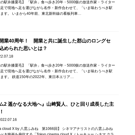
の駅弁膝栗毛】 「駅弁」食べ歩き20年・5000個の放送作家・ライター
の足で現地へ足を運びながら名作・新作合わせて、「いま味わうべき駅
ます。 いまから40年前、東北新幹線の看板列車…
開業40周年！ 開業と共に誕生した郡山のロングセ
込められた思いとは？
22.07.18
の駅弁膝栗毛】 「駅弁」食べ歩き20年・5000個の放送作家・ライター
の足で現地へ足を運びながら名作・新作合わせて、「いま味わうべき駅
ます。 鉄道150年の2022年、東日本エリア…
ム2 遥かなる大地へ』山﨑賢人、ひと回り成長した主
！
2022.07.16
nema cloud X by 八雲ふみね 第1066回】 シネマアナリストの八雲ふみね
映画を発信する「Tokyo cinema cloud X（トーキョー シネマ クラ