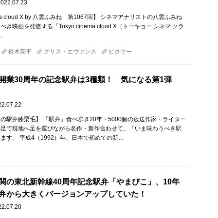
2022.07.23
nema cloud X by 八雲ふみね 第1067回】 シネマアナリストの八雲ふみね
映画を発信する「Tokyo cinema cloud X（トーキョー シネマ クラ
…
鈴木亮平
クリス・エヴァンス
ピクサー
開業30周年の記念駅弁は3種類！ 気になる第1弾
22.07.22
の駅弁膝栗毛】 「駅弁」食べ歩き20年・5000個の放送作家・ライター
の足で現地へ足を運びながら名作・新作合わせて、「いま味わうべき駅
ます。 平成4（1992）年、日本で初めての新…
関の東北新幹線40周年記念駅弁「やまびこ」、10年
弁から大きくバージョンアップしていた！
22.07.20