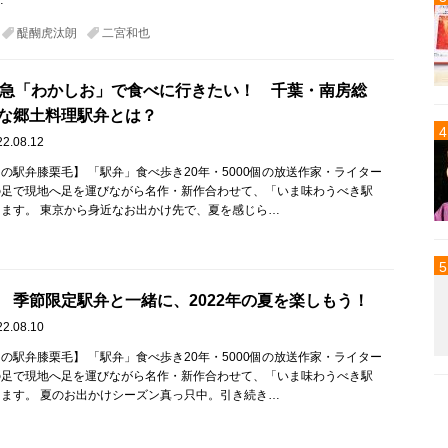
…
醍醐虎汰朗
二宮和也
特急「わかしお」で食べに行きたい！ 千葉・南房総
な郷土料理駅弁とは？
22.08.12
の駅弁膝栗毛】 「駅弁」食べ歩き20年・5000個の放送作家・ライター
の足で現地へ足を運びながら名作・新作合わせて、「いま味わうべき駅
ます。 東京から身近なお出かけ先で、夏を感じら…
 季節限定駅弁と一緒に、2022年の夏を楽しもう！
22.08.10
の駅弁膝栗毛】 「駅弁」食べ歩き20年・5000個の放送作家・ライター
の足で現地へ足を運びながら名作・新作合わせて、「いま味わうべき駅
ます。 夏のお出かけシーズン真っ只中。引き続き…