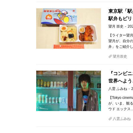
東京駅「駅
駅弁もピリ
望月 崇史
20
【ライター望月
望月が、自分
弁」をご紹介し
望月崇史
『コンビニ
世界へよう
八雲 ふみね
【Tokyo ci
が、いま、観るべき
ウド エックス
八雲ふみね