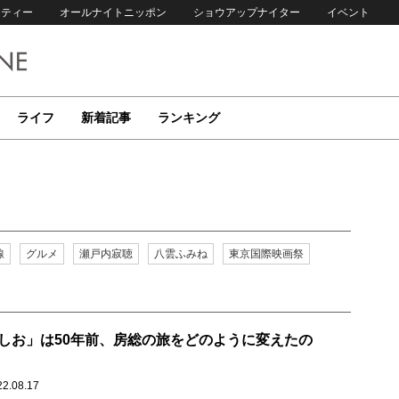
リティー
オールナイトニッポン
ショウアップナイター
イベント
ライフ
新着記事
ランキング
線
グルメ
瀬戸内寂聴
八雲ふみね
東京国際映画祭
しお」は50年前、房総の旅をどのように変えたの
22.08.17