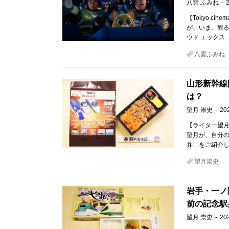
八雲 ふみね
【Tokyo ci
が、いま、観るべき
ウド エックス
八雲ふみね
山形新幹線
は？
望月 崇史
20
【ライター望月
望月が、自分
弁」をご紹介し
望月崇史
岩手・一ノ
前の記念駅
望月 崇史
20