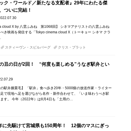
ック・ワールド／新たなる支配者』29年にわたる傑
、ついに完結！
2022.07.30
nema cloud X by 八雲ふみね 第1068回】 シネマアナリストの八雲ふみね
映画を発信する「Tokyo cinema cloud X（トーキョー シネマ クラ
…
スティーヴン・スピルバーグ
クリス・プラット
の丑の日が2回！ “何度も楽しめる”うなぎ駅弁とい
22.07.29
の駅弁膝栗毛】 「駅弁」食べ歩き20年・5000個の放送作家・ライター
の足で現地へ足を運びながら名作・新作合わせて、「いま味わうべき駅
ます。 今年（2022年）は8月4日も「土用の…
周年に先駆けて宮城県も150周年！ 12個のマスにぎっ