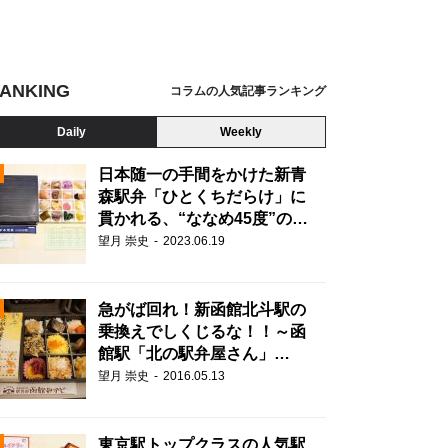
ANKING
コラムの人気記事ランキング
Daily
Weekly
日本随一の手間をかけた新青
森駅弁「ひとくちだらけ」に
貫かれる、“ななめ45度”の美
学とは？
望月 崇史
2023.06.19
急がば回れ！新函館北斗駅の
乗換えでしくじるな！！～函
館駅「北の駅弁屋さん」
(1,300円) 【ライター望月の
望月 崇史
2016.05.13
N
駅弁膝栗毛】
東京駅トップクラスの人気駅