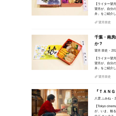
【ライター望月
望月が、自分
弁」をご紹介し
望月崇史
千葉・南房
か？
望月 崇史
20
【ライター望月
望月が、自分
弁」をご紹介し
望月崇史
『ＴＡＮＧ
八雲 ふみね
【Tokyo ci
が、いま、観るべき