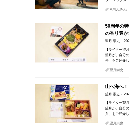
ウド エックス
八雲ふみね
50周年の
の香り豊か
望月 崇史
20
【ライター望月
望月が、自分
弁」をご紹介し
望月崇史
山へ海へ！
望月 崇史
20
【ライター望月
望月が、自分
弁」をご紹介し
望月崇史