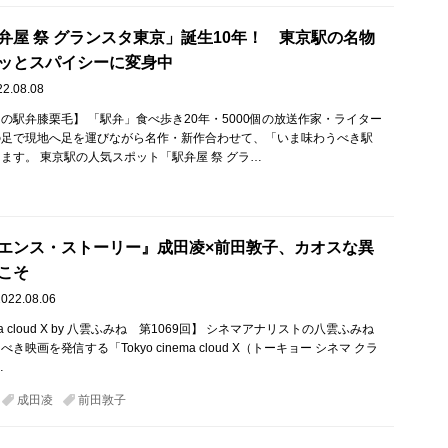
弁屋 祭 グランスタ東京」誕生10年！ 東京駅の名物
ッとスパイシーに変身中
22.08.08
の駅弁膝栗毛】 「駅弁」食べ歩き20年・5000個の放送作家・ライター
の足で現地へ足を運びながら名作・新作合わせて、「いま味わうべき駅
ます。 東京駅の人気スポット「駅弁屋 祭 グラ…
エンス・ストーリー』成田凌×前田敦子、カオスな異
こそ
2022.08.06
nema cloud X by 八雲ふみね 第1069回】 シネマアナリストの八雲ふみね
映画を発信する「Tokyo cinema cloud X（トーキョー シネマ クラ
…
成田凌
前田敦子