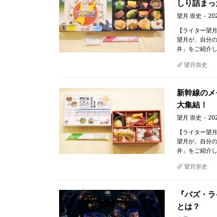
しり詰まっ
望月 崇史
20
【ライター望月
望月が、自分
弁」をご紹介し
望月崇史
新幹線のメ
大集結！
望月 崇史
20
【ライター望月
望月が、自分
弁」をご紹介し
望月崇史
『バズ・ラ
とは？