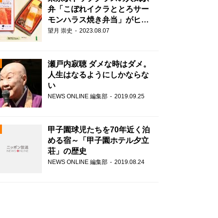
弁「こぼれイクラととろサー
モンハラス焼き弁当」がヒッ
トに繋がった理由
望月 崇史
2023.08.07
N
瀬戸内寂聴 ダメな時はダメ。
人生はなるようにしかならな
い
NEWS ONLINE 編集部
2019.09.25
甲子園球児たちを70年近く泊
める宿～「甲子園ホテル夕立
荘」の歴史
NEWS ONLINE 編集部
2019.08.24