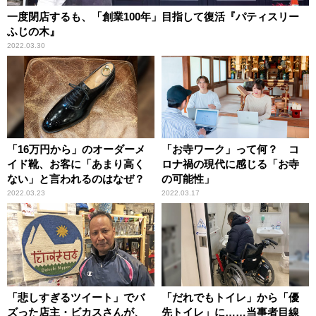
一度閉店するも、「創業100年」目指して復活『パティスリー
ふじの木』
2022.03.30
「16万円から」のオーダーメ
「お寺ワーク」って何？ コ
イド靴、お客に「あまり高く
ロナ禍の現代に感じる「お寺
ない」と言われるのはなぜ？
の可能性」
2022.03.23
2022.03.17
「悲しすぎるツイート」でバ
「だれでもトイレ」から「優
ズった店主・ビカスさんが、
先トイレ」に……当事者目線