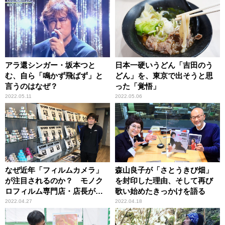
アラ還シンガー・坂本つと
日本一硬いうどん「吉田のう
む、自ら「鳴かず飛ばず」と
どん」を、東京で出そうと思
言うのはなぜ？
った「覚悟」
2022.05.11
2022.05.06
なぜ近年「フィルムカメラ」
森山良子が「さとうきび畑」
が注目されるのか？ モノク
を封印した理由、そして再び
ロフィルム専門店・店長が語
歌い始めたきっかけを語る
る
2022.04.27
2022.04.18