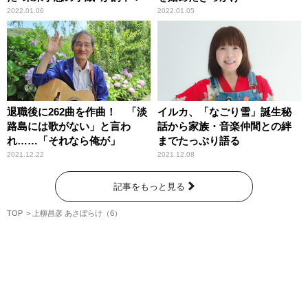
2022.01.06
2022.01.05
退職後に262曲を作曲！ 「淡
イルカ、「なごり雪」誕生秘
路島には歌がない」と言わ
話から家族・音楽仲間との絆
れ……「それなら俺が」
までたっぷり語る
2021.12.22
2021.12.08
記事をもっと見る
TOP
上柳昌彦 あさぼらけ（6）