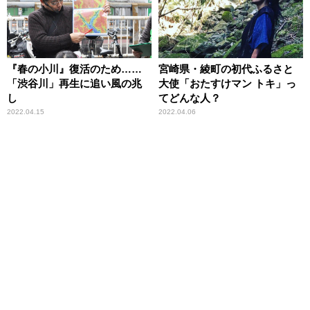
『春の小川』復活のため……
宮崎県・綾町の初代ふるさと
「渋谷川」再生に追い風の兆
大使「おたすけマン トキ」っ
し
てどんな人？
2022.04.15
2022.04.06