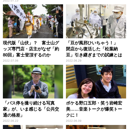
2022.07.13
現代版「山伏」？ 富士山グ
「豆が風邪ひいちゃう！」
ッズ専門店・店主がなぜ「約
閉店から復活した「松葉納
80回」富士登頂するのか
豆」引き継ぎまでの試練とは
2022.07.06
2022.06.29
「バス停を撮り続ける写真
ボケる野口五郎・笑う岩崎宏
家」が、いま感じる「公共交
美……音楽トークが爆笑トー
通の格差」
クに！
2022.06.22
2022.06.09