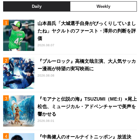
Daily
Weekly
山本昌氏「大城選手自身がびっくりしていまし
たね」ヤクルトのファースト・澤井の判断を評
価
2026.08.07
『ブルーロック』高橋文哉主演、大人気サッカ
ー漫画が待望の実写映画に
2026.08.08
『モアナと伝説の海』TSUZUMI（ME:I）×尾上
松也、ミュージカル・アドベンチャーで美声を
響かせる
2026.08.01
『中島健人のオールナイトニッポン』放送決