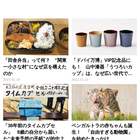
「田舎弁当」って何？ “関東
「ドバイ万博」VIP記念品に
一小さな村”になぜ店を構えた
も！ 山中漆器「うつろいカ
のか
ップ」は、なぜ広い世代で人
気なのか
2022.01.19
2022.01.12
「36年前のタイムカプセ
ベンガルトラの赤ちゃんも誕
ル」 8歳の自分から届い
生！ 「自由すぎる動物園」
た“未来予想の手紙”が的中？
を始めたきっかけ