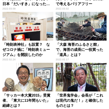
日本「だいすき」になった原
で考えるバリアフリー
点
2022.03.09
2022.03.02
「時刻表神社」も設置？ な
「大森 海苔のふるさと館」
ぜコロナ禍に「時刻表ミュー
で、海苔の成長に一役買った
ジアム」を開設したのか
「道具」とは？
2022.02.24
2022.02.17
「サッカー本大賞2015」受賞
「世界鬼学会」会長が「これ
者、「東大に11年間もいた」
は現代の鬼だ！」と確信した
経緯とは？
ものとは？