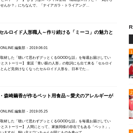
ませんか？」にちなんで、「ナイアガラ・トライアング…
R
セルロイド人形職人～作り続ける「ミーコ」の魅力と
 ONLINE 編集部
2019.06.01
取材した「聴いて思わずグッとくるGOODな話」を毎週お届けしてい
ッとストーリー】 童謡「青い眼の人形」の歌詞にも出て来る「セルロイ
ほとんど見掛けなくなったセルロイド人形を、日本でた…
・森崎繭香が作るペット用食品～愛犬のアレルギーが
 ONLINE 編集部
2019.05.25
取材した「聴いて思わずグッとくるGOODな話」を毎週お届けしてい
ッとストーリー】 人間にとって、家族同様の存在でもある「ペット」。
ていますが、飼い主とワンちゃんが同じものを食べて、…