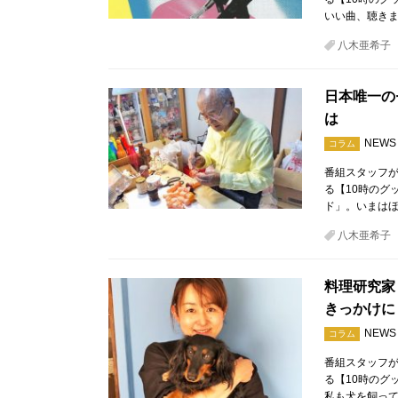
いい曲、聴き
八木亜希子
日本唯一の
は
NEWS
コラム
番組スタッフが
る【10時のグ
ド」。いまは
八木亜希子
料理研究家
きっかけに
NEWS
コラム
番組スタッフが
る【10時のグ
私も犬を飼っ