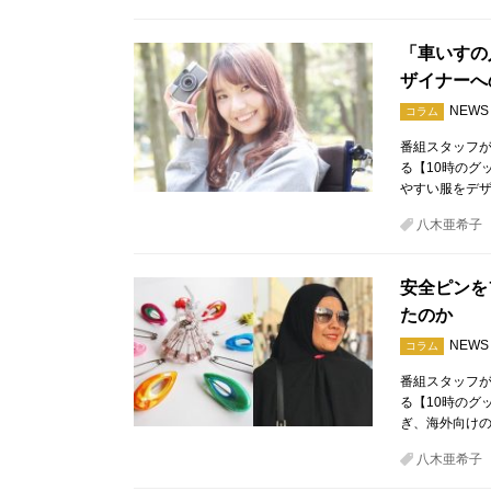
「車いすの
ザイナーへ
NEWS
コラム
番組スタッフが
る【10時のグ
やすい服をデザ
八木亜希子
安全ピンを
たのか
NEWS
コラム
番組スタッフが
る【10時のグ
ぎ、海外向けの
八木亜希子