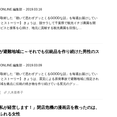
 ONLINE 編集部
2019.03.16
取材した「聴いて思わずグッとくるGOODな話」を毎週お届けしてい
ッとストーリー】 きょうは、脱サラして千葉県で観光イチゴ農園を開
ービスと接客を心掛け、地元に貢献する観光農園を目指し…
窯元が避難地域に～それでも伝統品を作り続けた男性のス
 ONLINE 編集部
2019.03.09
取材した「聴いて思わずグッとくるGOODな話」を毎週お届けしてい
ッとストーリー】 きょうは、震災による原発事故で避難地域に指定され
地域を拠点に伝統の焼き物を作り続けている窯元のグッ…
災
八木亜希子
私が経営します！」閉店危機の漫画店を救ったのは、
ふれる女性