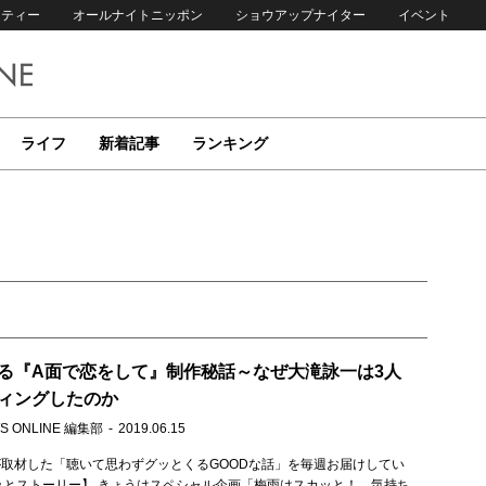
リティー
オールナイトニッポン
ショウアップナイター
イベント
ライフ
新着記事
ランキング
る『A面で恋をして』制作秘話～なぜ大滝詠一は3人
ィングしたのか
S ONLINE 編集部
2019.06.15
取材した「聴いて思わずグッとくるGOODな話」を毎週お届けしてい
ッとストーリー】 きょうはスペシャル企画「梅雨はスカッと！ 気持ち