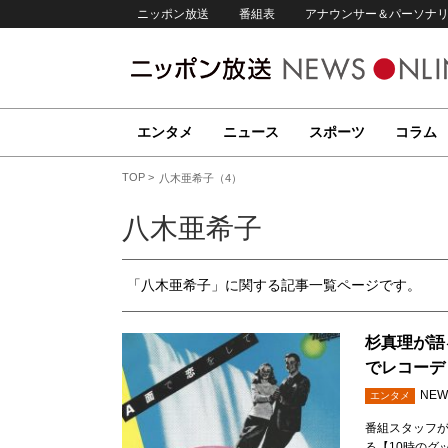
ニッポン放送
番組表
アナウンサー＆パーソナ
エンタメ
ニュース
スポーツ
コラム
TOP
八木亜希子（4）
八木亜希子
「八木亜希子」に関する記事一覧ページです。
杉真理が語
でレコーデ
NEW
エンタメ
番組スタッフが
る【10時のグ