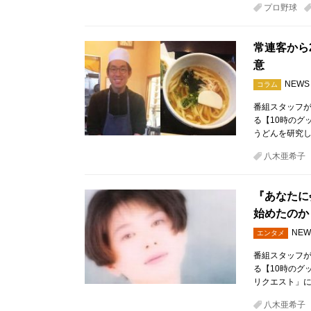
プロ野球
常連客から
意
NEWS
コラム
番組スタッフが
る【10時のグ
うどんを研究
八木亜希子
『あなたに
始めたのか
NEW
エンタメ
番組スタッフが
る【10時のグ
リクエスト」
八木亜希子