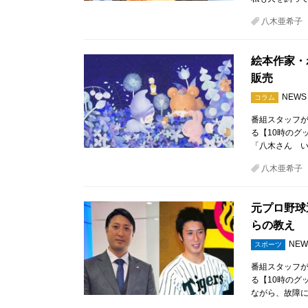
八木亜希子
絵本作家・
販売
NEWS
コラム
番組スタッフが
る【10時のグ
「八木さん い
八木亜希子
元プロ野球
らの教え
NEW
スポーツ
番組スタッフが
る【10時のグ
ながら、故障