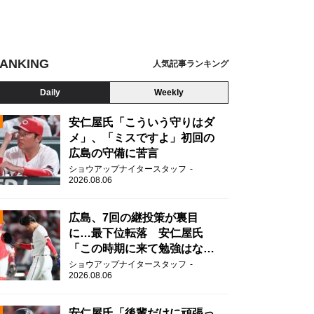
ANKING
人気記事ランキング
Daily
Weekly
安仁屋氏「こういう守りはダ
メ」、「ミスですよ」初回の
広島の守備に苦言
N
ショウアップナイタースタッフ
2026.08.06
広島、7回の継投策が裏目
に…最下位転落 安仁屋氏
「この時期に来て勉強はな
い」
ショウアップナイタースタッフ
2026.08.06
安仁屋氏「後輩だけに頑張っ