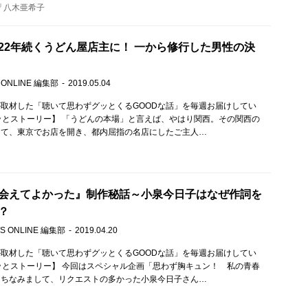
八木亜希子
22年続くうどん屋店主に！ 一から修行した男性の決
 ONLINE 編集部
2019.05.04
取材した「聴いて思わずグッとくるGOODな話」を毎週お届けしてい
ッとストーリー】 「うどんの本場」と言えば、やはり関西。その関西の
して、東京でお店を開き、都内屈指の名店にしたご主人…
会えてよかった』制作秘話～小泉今日子はなぜ作詞を
？
S ONLINE 編集部
2019.04.20
取材した「聴いて思わずグッとくるGOODな話」を毎週お届けしてい
ッとストーリー】 今回はスペシャル企画「思わず胸キュン！ 私の青春
にちなみまして、リクエストの多かった小泉今日子さん…