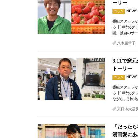
ーリー
NEWS
コラム
番組スタッフが
る【10時のグ
園。独自のサ
八木亜希子
3.11で
トーリー
NEWS
コラム
番組スタッフが
る【10時のグ
ながら、別の
東日本大震
「だったら
漫画愛にあ