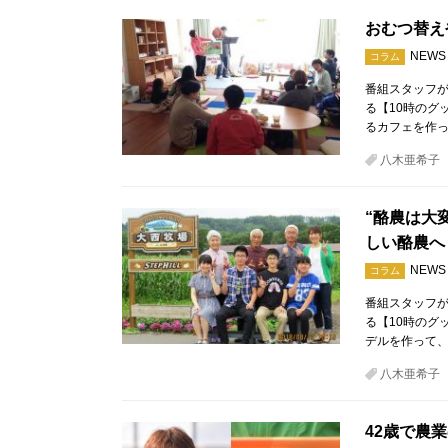
おむつ替え
NEWS
コラム
番組スタッフが
る【10時のグ
るカフェを作
八木亜希子
“酪農は大
しい酪農へ
NEWS
コラム
番組スタッフが
る【10時のグ
デルを作って
八木亜希子
42歳で農