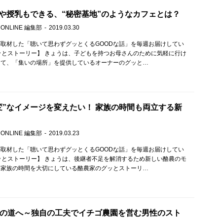
や授乳もできる、“秘密基地”のようなカフェとは？
 ONLINE 編集部
2019.03.30
取材した「聴いて思わずグッとくるGOODな話」を毎週お届けしてい
ッとストーリー】 きょうは、子どもを持つお母さんのために気軽に行け
って、「集いの場所」を提供しているオーナーのグッと…
変”なイメージを変えたい！ 家族の時間も両立する新
 ONLINE 編集部
2019.03.23
取材した「聴いて思わずグッとくるGOODな話」を毎週お届けしてい
ッとストーリー】 きょうは、後継者不足を解消するため新しい酪農のモ
、家族の時間を大切にしている酪農家のグッとストーリ…
業の道へ～独自の工夫でイチゴ農園を営む男性のスト