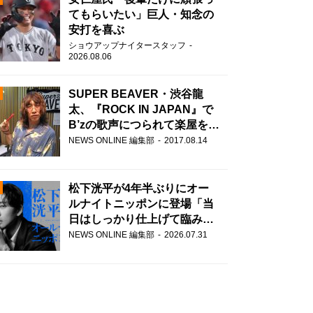
てもらいたい」巨人・知念の
安打を喜ぶ
ショウアップナイタースタッフ
2026.08.06
SUPER BEAVER・渋谷龍
太、『ROCK IN JAPAN』で
B’zの歌声につられて楽屋を脱
N
走！？
NEWS ONLINE 編集部
2017.08.14
AD
松下洸平が4年半ぶりにオー
ルナイトニッポンに登場「当
日はしっかり仕上げて臨みま
す」
NEWS ONLINE 編集部
2026.07.31
2