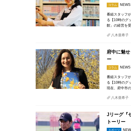
NEWS
コラム
番組スタッフが
る【10時のグ
館」の経営を
八木亜希子
府中に魅せ
ー
NEWS
コラム
番組スタッフが
る【10時のグ
現在、府中市
八木亜希子
Jリーグ『
トーリー
NEW
スポーツ