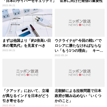
「日本のサイバーセキュリティ」 世界に向けた発信の重要性
2022.06.21
まずは他国より「約2倍高い日
ウクライナが“今回の戦い”で
本の電気代」を見直すべき
ロシアに勝たなければならな
い「もう1つの理由」 キーウ
2022.06.21
出身の国際政治学者が語る
2022.05.24
「クアッド」において、立場
北朝鮮による拉致問題で日本
が異なるインドを日本がどう
政府が踏み込めない「いくつ
引き寄せるか
かのこと」
2022.05.24
2022.05.24