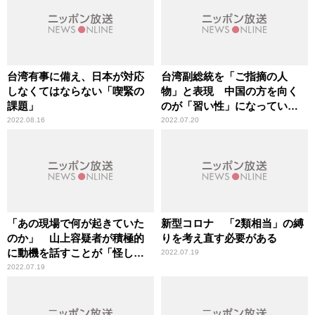
台湾有事に備え、日本が対応
台湾副総統を「ご指摘の人
しなくてはならない「喫緊の
物」と表現 中国の方を向く
課題」
のが「習い性」になっている
外務省
2022.08.16
2022.07.20
「あの現場で何が起きていた
新型コロナ 「2類相当」の縛
のか」 山上容疑者が積極的
りを考え直す必要がある
に動機を話すことが「怪し
2022.07.19
い」という見方も ～安倍元
2022.07.19
総理大臣銃撃事件