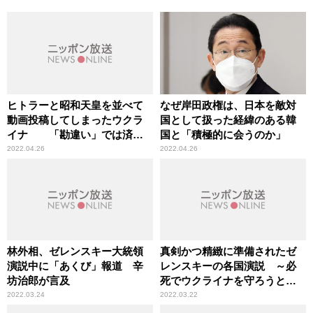
ヒトラーと昭和天皇を並べて
なぜ岸田政権は、日本を敵対
動画投稿してしまったウクラ
国として扱った経緯のある韓
イナ 「勘違い」では済ま
国と「積極的に会うのか」
ないあまりにも不幸な誤り
2022.04.26
2022.04.26
林外相、ゼレンスキー大統領
真剣かつ精緻に準備されたゼ
演説中に「あくび」報道 辛
レンスキーの各国演説 ～必
坊治郎が言及
死でウクライナを守ろうと前
例にとらわれない大統領
2022.03.24
2022.03.22