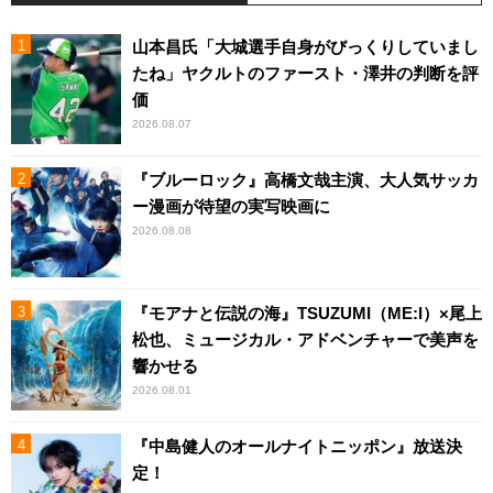
山本昌氏「大城選手自身がびっくりしていまし
たね」ヤクルトのファースト・澤井の判断を評
価
2026.08.07
『ブルーロック』高橋文哉主演、大人気サッカ
ー漫画が待望の実写映画に
2026.08.08
『モアナと伝説の海』TSUZUMI（ME:I）×尾上
松也、ミュージカル・アドベンチャーで美声を
響かせる
2026.08.01
『中島健人のオールナイトニッポン』放送決
定！