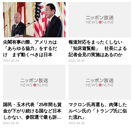
尖閣有事の際、アメリカは
報道対応をまったくしない
「あらゆる協力」をするだ
「知床遊覧船」 社長による
け まず動くべきは日本
記者会見の実施はあるのか
2022.05.24
2022.04.26
国民・玉木代表「25年間も賃
マクロン氏再選も、肉薄した
金が下がり続ける国など日本
ルペン氏の「トランプ氏に似
しかない、参院選で最も訴え
た流れ」
たいのは『スタグフレーショ
2022.04.26
2022.04.26
ン対策』」