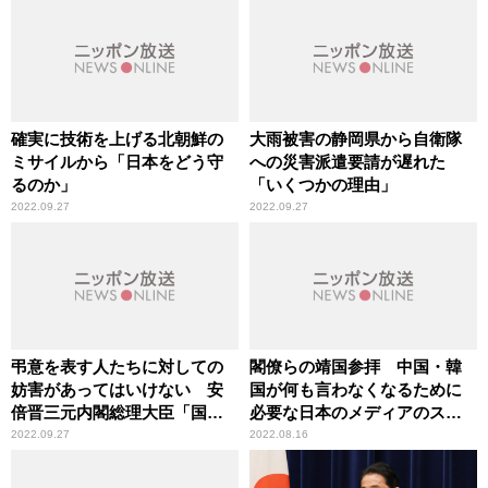
確実に技術を上げる北朝鮮の
大雨被害の静岡県から自衛隊
ミサイルから「日本をどう守
への災害派遣要請が遅れた
るのか」
「いくつかの理由」
2022.09.27
2022.09.27
弔意を表す人たちに対しての
閣僚らの靖国参拝 中国・韓
妨害があってはいけない 安
国が何も言わなくなるために
倍晋三元内閣総理大臣「国葬
必要な日本のメディアのスタ
儀」
ンス
2022.09.27
2022.08.16