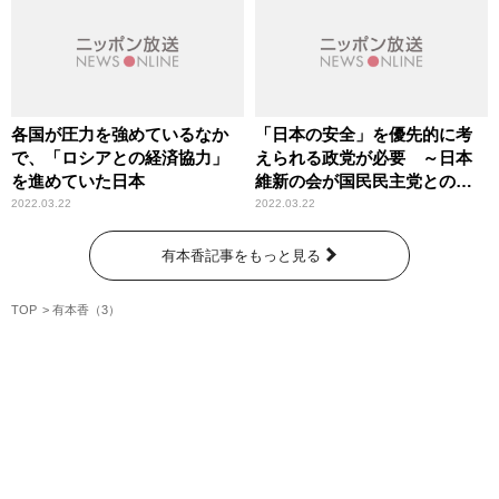
各国が圧力を強めているなか
「日本の安全」を優先的に考
で、「ロシアとの経済協力」
えられる政党が必要 ～日本
を進めていた日本
維新の会が国民民主党との連
携白紙化
2022.03.22
2022.03.22
有本香記事をもっと見る
TOP
有本香（3）