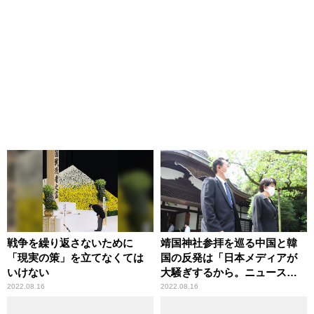
戦争を繰り返さないために
靖国神社参拝を巡る中国と韓
「現実の策」を立てなくては
国の反発は「日本メディアが
いけない
大騒ぎするから。ニュースで
扱わなければ、何も言ってこ
2022.08.16
2022.08.16
なくなる」有本香が指摘