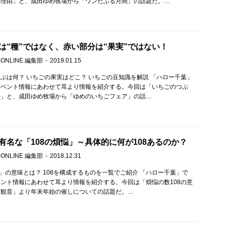
い理由」と、成田ゆめ牧場から「ワンだふる月間」の話題だ。…
は“種”ではなく、赤い部分は“果実”ではない！
 ONLINE 編集部
2019.01.15
ぶは何？ いちごの果実はどこ？ いちごの豆知識を解説 「ハロー千葉」
イベント情報にあわせて耳より情報を紹介する。今回は「いちごのつぶ
か」と、成田ゆめ牧場から「ゆめのいちごフェア」の話…
有名な「108の煩悩」～具体的に何が108あるのか？
 ONLINE 編集部
2018.12.31
8」の意味とは？ 108を構成するものを一覧でご紹介 「ハロー千葉」で
ント情報にあわせて耳より情報を紹介する。今回は「煩悩の数108の意
森観音」より年末年始の催しについての話題だ。…