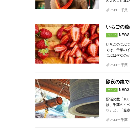
き犬の目が赤
ハロー千葉
いちごの粒
NEWS
ライフ
いちごのつぶつ
では、千葉の
つぶは何なの
ハロー千葉
除夜の鐘で
NEWS
ライフ
煩悩の数「10
は、千葉のイベ
味」と、「笠
ハロー千葉