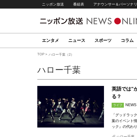
ニッポン放送
番組表
アナウンサー＆パーソナ
エンタメ
ニュース
スポーツ
コラム
TOP
ハロー千葉（2）
ハロー千葉
英語では“
る？
NEWS
ライフ
「グッドラック
葉のイベント
ック』の代わ
ハロー千葉