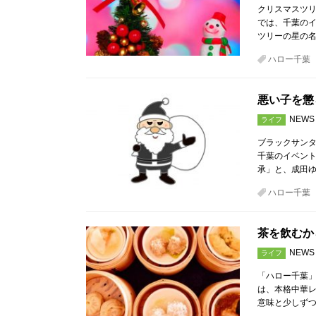
クリスマスツリ
では、千葉の
ツリーの星の
ハロー千葉
悪い子を懲
NEWS
ライフ
ブラックサンタ
千葉のイベン
承」と、成田
ハロー千葉
茶を飲むか
NEWS
ライフ
「ハロー千葉
は、本格中華レ
意味と少しず