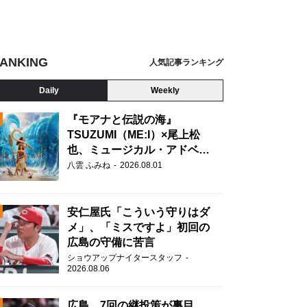
ANKING
人気記事ランキング
Daily
Weekly
『モアナと伝説の海』
TSUZUMI（ME:I）×尾上松
也、ミュージカル・アドベン
N
チャーで美声を響かせる
八雲 ふみね
2026.08.01
安仁屋氏「こういう守りはダ
メ」、「ミスですよ」初回の
広島の守備に苦言
ショウアップナイタースタッフ
2026.08.06
広島、7回の継投策が裏目