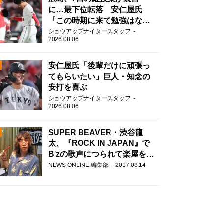
に…最下位転落 安仁屋氏
「この時期に来て勉強はな
い」
ショウアップナイタースタッフ
2026.08.06
安仁屋氏「後輩だけに頑張っ
てもらいたい」巨人・知念の
安打を喜ぶ
N
ショウアップナイタースタッフ
2026.08.06
AD
SUPER BEAVER・渋谷龍
太、『ROCK IN JAPAN』で
B’zの歌声につられて楽屋を脱
走！？
NEWS ONLINE 編集部
2017.08.14
2