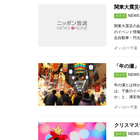
関東大震災
NEWS
ライフ
関東大震災のあ
のイベント情
合自動車・円
ハロー千葉
「年の瀬」
NEWS
ライフ
年の瀬とは何か
は、千葉のイ
か」と、浦安魚
ハロー千葉
クリスマス
NEWS
ライフ