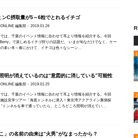
ミンC摂取量が5～6粒でとれるイチゴ
 ONLINE 編集部
2019.01.26
R
」では、千葉のイベント情報に合わせて耳より情報を紹介する。今回
s Berry」で楽しめるイチゴ狩りの話題だ。 いまが旬なだけでなく、ケー
会の多い冬～春にかけて、イチゴは色々なシーン…
照明が消えているのは“意図的に消している”可能性
 ONLINE 編集部
2019.01.25
」では、千葉のイベント情報に合わせて耳より情報を紹介する。今回
の施設見学ツアー「海底トンネルに潜入！東京湾アクアライン裏側探
 “トンネルを車で通っていたら、ところどころ照明が消えてい…
こ」の名前の由来は“火男”がなまったから？