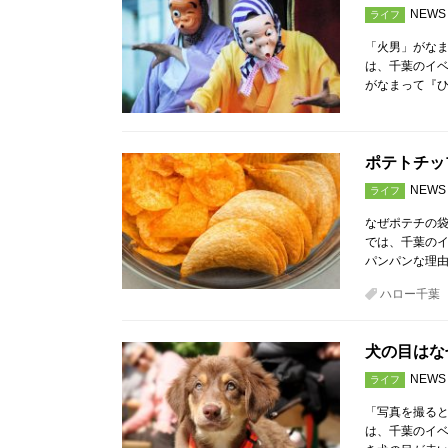
NEWS
ライフ
「火男」がなま
は、千葉のイ
がなまって『
ポテトチッ
NEWS
ライフ
なぜポテチの袋
では、千葉の
パンパンな理由
ハロー千葉
犬の目はな
NEWS
ライフ
「写真を撮ると
は、千葉のイ