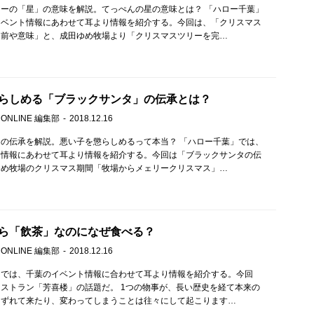
ーの「星」の意味を解説。てっぺんの星の意味とは？ 「ハロー千葉」
イベント情報にあわせて耳より情報を紹介する。今回は、「クリスマス
名前や意味」と、成田ゆめ牧場より「クリスマスツリーを完…
らしめる「ブラックサンタ」の伝承とは？
 ONLINE 編集部
2018.12.16
の伝承を解説。悪い子を懲らしめるって本当？ 「ハロー千葉」では、
ト情報にあわせて耳より情報を紹介する。今回は「ブラックサンタの伝
ゆめ牧場のクリスマス期間「牧場からメェリークリスマス」…
ら「飲茶」なのになぜ食べる？
 ONLINE 編集部
2018.12.16
」では、千葉のイベント情報に合わせて耳より情報を紹介する。今回
ストラン「芳喜楼」の話題だ。 1つの物事が、長い歴史を経て本来の
つずれて来たり、変わってしまうことは往々にして起こります…