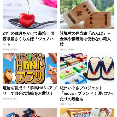
24年の歳月をかけて栽培！ 青
諸塚村の弁当箱「めんぱ」～
森県産さくらんぼ「ジュノハ
金属や接着剤は使わない職人
ート」
技
2020.06.30
2020.06.30
埴輪を育成？「群馬HANI-アプ
紀州いぐさプロジェクト
リ」で自分の埴輪をお世話！
「inoca」ブランド！ 夏にぴっ
たりの履物も
2020.06.30
2020.06.27