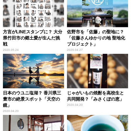
方言がLINEスタンプに？ 大分
佐野市を「佐藤」の聖地に？
県竹田市の郷土愛が生んだ挑
「佐藤さんゆかりの地 聖地化
戦
プロジェクト」
2020.05.24
2020.04.27
日本のウユニ塩湖？ 香川県三
じゃがいもの焼酎を高校生と
豊市の絶景スポット「天空の
共同開発？「みさくぼの恵」
鏡」
2020.04.20
2020.04.20