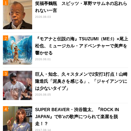
笑福亭鶴瓶 スピッツ・草野マサムネの忘れら
れない一言
2026.08.03
『モアナと伝説の海』TSUZUMI（ME:I）×尾上
松也、ミュージカル・アドベンチャーで美声を
響かせる
2026.08.01
巨人・知念、久々スタメンで2安打1打点！山崎
隆造氏「泥臭さを感じる」、「ジャイアンツに
は少ないタイプ」
2026.08.05
SUPER BEAVER・渋谷龍太、『ROCK IN
JAPAN』でB’zの歌声につられて楽屋を脱
走！？
2017.08.14