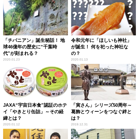
「チバニアン」誕生秘話！ 地
令和元年に「ほしいも神社」
球46億年の歴史に“千葉時
が誕生！ 何を祀った神社な
代”が刻まれる？
の？
2020.01.23
2020.01.13
JAXA“宇宙日本食”認証のホテ
「寅さん」シリーズ50周年～
イ「やきとり缶詰」～その経
葛飾とウィーンをつなぐ絆と
緯とは？
は？
2020.01.12
2019.12.31