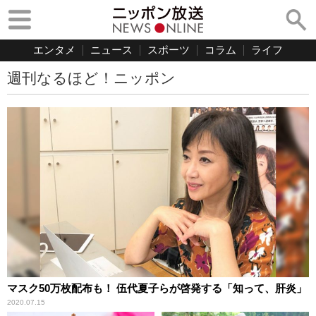
エンタメ
ニュース
スポーツ
コラム
ライフ
週刊なるほど！ニッポン
マスク50万枚配布も！ 伍代夏子らが啓発する「知って、肝炎」
2020.07.15