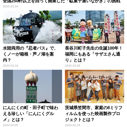
全国250軒以上を回って開業した「駄菓子屋いながき」の挑戦
2020.03.24
水陸両用の『忍者バス』で、
長谷川町子先生の生誕100年！
くノ一が箱根・芦ノ湖を案
福岡にもある「サザエさん通
内？
り」とは？
2020.03.19
2020.03.08
にんにくの町・田子町で味わ
茨城県笠間市、家庭の8ミリフ
える珍しい「にんにくグル
ィルムを使った映画製作プロ
メ」とは？
ジェクトとは？
2020.03.05
2020.02.24