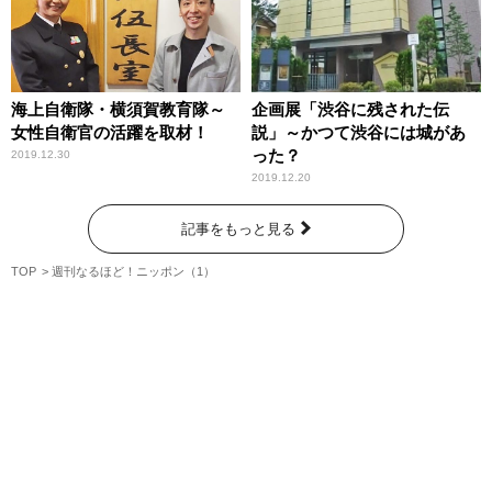
海上自衛隊・横須賀教育隊～
企画展「渋谷に残された伝
女性自衛官の活躍を取材！
説」～かつて渋谷には城があ
った？
2019.12.30
2019.12.20
記事をもっと見る
TOP
週刊なるほど！ニッポン（1）