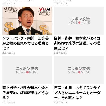
2017.12.27
2017.12.20
ソフトバンク・内川 王会長
阪神・糸井 福本豊がタイコ
が全幅の信頼を寄せる理由と
判を押す来季の活躍。その理
は？
由とは？
2017.12.19
2017.12.15
陸上男子・桐生が日本生命と
西武・山川 あえてワンサイ
所属契約。練習環境はどうな
ズ大きいユニホームをオーダ
る？
ー、その訳とは？
2017.12.14
2017.12.13