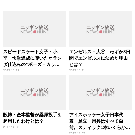
スピードスケート女子・小
エンゼルス・大谷 わずか8日
平 快挙達成に導いたオラン
間でエンゼルスに決めた理由
ダ仕込みの“ボーズ・カッ
とは？
ト”とは？
2017.12.12
2017.12.11
阪神・金本監督が桑原投手を
アイスホッケー女子日本代
起用したわけとは？
表・足立 用具はすべて自
前。スティック1本いくらか知
2017.12.08
っていますか？
2017.12.07