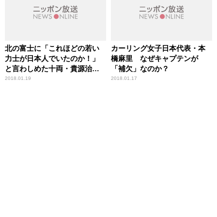
北の富士に「これほどの若い
カーリング女子日本代表・本
力士が日本人でいたのか！」
橋麻里 なぜキャプテンが
と言わしめた十両・貴源治と
「補欠」なのか？
は？
2018.01.19
2018.01.17