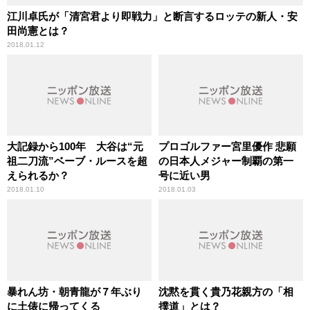
江川卓氏が「清宮君より即戦力」と断言するロッテの新人・安
田尚憲とは？
2018.01.12
大記録から100年 大谷は“元
プロゴルファー宮里優作 悲願
祖二刀流”ベーブ・ルースを超
の日本人メジャー制覇の第一
えられるか？
号に近い男
2018.01.10
2018.01.03
暴れん坊・朝青龍が７年ぶり
沈黙を貫く貴乃花親方の「相
に土俵に帰ってくる
撲道」とは？