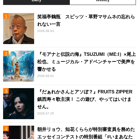
笑福亭鶴瓶 スピッツ・草野マサムネの忘れら
れない一言
2026.08.03
『モアナと伝説の海』TSUZUMI（ME:I）×尾上
松也、ミュージカル・アドベンチャーで美声を
響かせる
2026.08.01
『だぁれかさんとアソぼ？』FRUITS ZIPPER
鎮西寿々歌主演！ この遊び、やってはいけま
せん。
2026.07.25
朝井リョウ、知花くららが特別審査員を務めた
エッセイコンテストの特別番組「#いまあなた