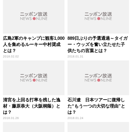
広島2軍のキャンプに観客1,000
889日ぶりの予選通過～タイガ
人を集めるルーキー中村奨成
ー・ウッズを奮い立たせた子
とは？
供たちの言葉とは？
2018.02.02
2018.01.31
清宮を上回る打率を残した逸
石川遼 日本ツアーに復帰し
材・藤原恭大（大阪桐蔭）と
た“もう一つの大切な理由”と
は？
は？
2018.01.26
2018.01.24