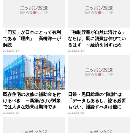
「円安」が日本にとって有利
「強制貯蓄が自然に溶ける」
である「理由」 高橋洋一が
ならば、既に消費は伸びてい
解説
るはず ～経済を回すために
は「呼び水」が必要
2022.06.14
2022.06.14
既存住宅の改修に補助金を付
日銀・黒田総裁の“陳謝”は
けるべき ～新築だけが対象
「データもあるし、謝る必要
では大きな効果は期待できな
もない。議論すべきは他にあ
い
る」 高橋洋一が言及
2022.06.14
2022.06.08