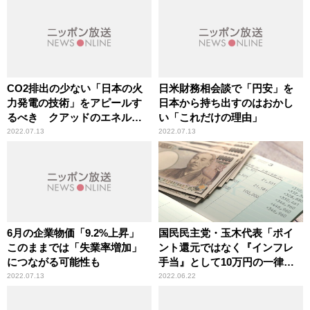
CO2排出の少ない「日本の火
日米財務相会談で「円安」を
力発電の技術」をアピールす
日本から持ち出すのはおかし
るべき クアッドのエネルギ
い「これだけの理由」
ー担当相会合
2022.07.13
2022.07.13
6月の企業物価「9.2%上昇」
国民民主党・玉木代表「ポイ
このままでは「失業率増加」
ント還元ではなく『インフレ
につながる可能性も
手当』として10万円の一律給
付を実施するべき」
2022.07.13
2022.06.22