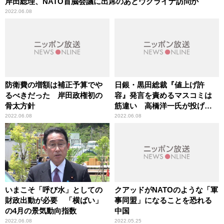
岸田総理、NATO首脳会議に出席のあとウクライナ訪問か
2022.06.08
防衛費の増額は補正予算でや
日銀・黒田総裁『値上げ許
るべきだった 岸田政権初の
容』発言を責めるマスコミは
骨太方針
筋違い 高橋洋一氏が投げか
ける「疑問」
2022.06.08
2022.06.08
いまこそ「呼び水」としての
クアッドがNATOのような「軍
財政出動が必要 「横ばい」
事同盟」になることを恐れる
の4月の景気動向指数
中国
2022.06.08
2022.05.25