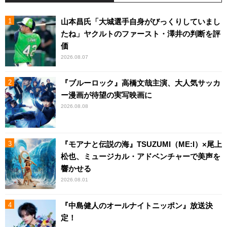
山本昌氏「大城選手自身がびっくりしていまし
たね」ヤクルトのファースト・澤井の判断を評
価
2026.08.07
『ブルーロック』高橋文哉主演、大人気サッカ
ー漫画が待望の実写映画に
2026.08.08
『モアナと伝説の海』TSUZUMI（ME:I）×尾上
松也、ミュージカル・アドベンチャーで美声を
響かせる
2026.08.01
『中島健人のオールナイトニッポン』放送決
定！