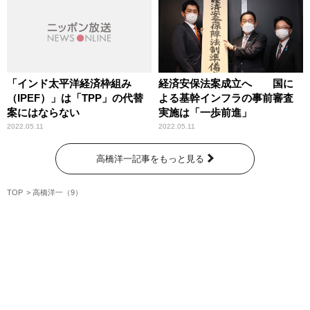
「インド太平洋経済枠組み
経済安保法案成立へ 国に
（IPEF）」は「TPP」の代替
よる基幹インフラの事前審査
案にはならない
実施は「一歩前進」
2022.05.11
2022.05.11
高橋洋一記事をもっと見る
TOP
高橋洋一（9）