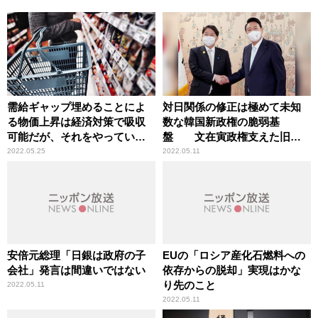
需給ギャップ埋めることによ
対日関係の修正は極めて未知
る物価上昇は経済対策で吸収
数な韓国新政権の脆弱基
可能だが、それをやっていな
盤 文在寅政権支えた旧与
い日本
党が6割の議席占める状態
2022.05.25
2022.05.11
安倍元総理「日銀は政府の子
EUの「ロシア産化石燃料への
会社」発言は間違いではない
依存からの脱却」実現はかな
り先のこと
2022.05.11
2022.05.11