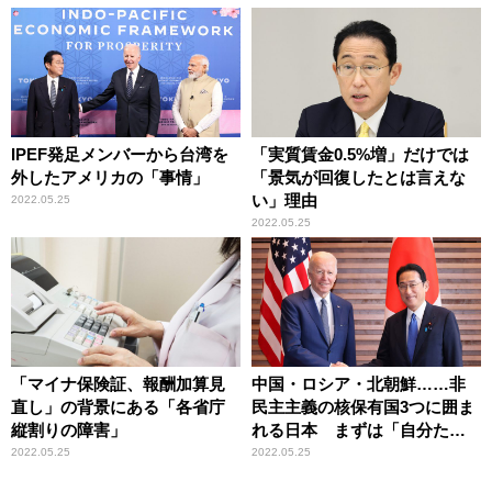
IPEF発足メンバーから台湾を
「実質賃金0.5%増」だけでは
外したアメリカの「事情」
「景気が回復したとは言えな
い」理由
2022.05.25
2022.05.25
「マイナ保険証、報酬加算見
中国・ロシア・北朝鮮……非
直し」の背景にある「各省庁
民主主義の核保有国3つに囲ま
縦割りの障害」
れる日本 まずは「自分たち
で守る」ことが必要
2022.05.25
2022.05.25