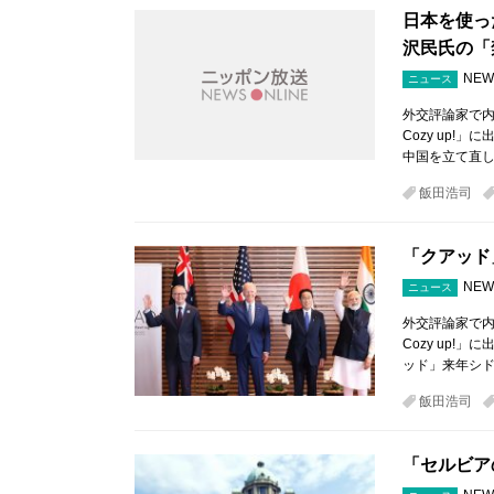
日本を使っ
沢民氏の「
NEW
ニュース
外交評論家で内
Cozy up
中国を立て直
飯田浩司
「クアッド
NEW
ニュース
外交評論家で内
Cozy up
ッド」来年シド
飯田浩司
「セルビア