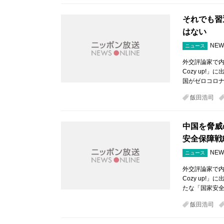
それでも習
はない
NEW
ニュース
外交評論家で内
Cozy up
国がゼロコロ
飯田浩司
中国を脅威
安全保障戦
NEW
ニュース
外交評論家で内
Cozy up
たな「国家安全
飯田浩司