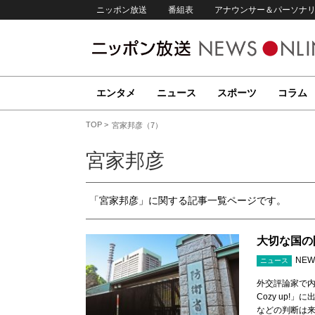
ニッポン放送
番組表
アナウンサー＆パーソナ
エンタメ
ニュース
スポーツ
コラム
TOP
宮家邦彦（7）
宮家邦彦
「宮家邦彦」に関する記事一覧ページです。
大切な国の
NEW
ニュース
外交評論家で内
Cozy up
などの判断は来