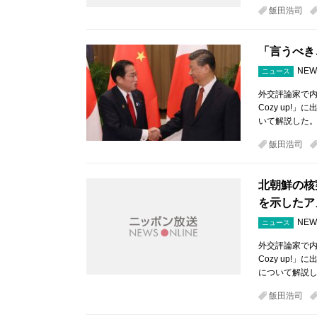
飯田浩司
「言うべき
NEW
ニュース
外交評論家で内
Cozy up
いて解説した。
飯田浩司
北朝鮮の核
を示したア
NEW
ニュース
外交評論家で内
Cozy up
について解説し
飯田浩司