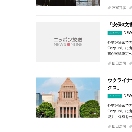
宮家邦彦
「安保3文
NEW
ニュース
外交評論家で内
Cozy up!
書が閣議決定へ
飯田浩司
ウクライナ
クス」
NEW
ニュース
外交評論家で内
Cozy up
能力」保有を公
飯田浩司