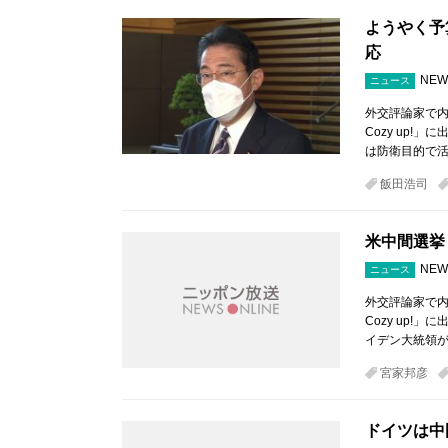
ようやく予
応
NEW
ニュース
外交評論家で内
Cozy up
は防衛目的で
飯田浩司
米中間選挙
NEW
ニュース
外交評論家で内
Cozy up!
イデン大統領が
宮家邦彦
ドイツは中