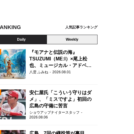
ANKING
人気記事ランキング
Daily
Weekly
『モアナと伝説の海』
TSUZUMI（ME:I）×尾上松
也、ミュージカル・アドベン
N
チャーで美声を響かせる
八雲 ふみね
2026.08.01
安仁屋氏「こういう守りはダ
メ」、「ミスですよ」初回の
広島の守備に苦言
ショウアップナイタースタッフ
2026.08.06
広島、7回の継投策が裏目