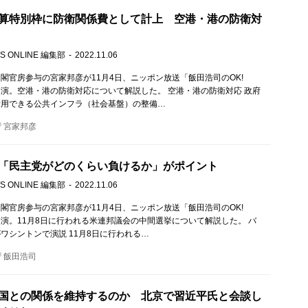
算特別枠に防衛関係費として計上 空港・港の防衛対
S ONLINE 編集部
2022.11.06
閣官房参与の宮家邦彦が11月4日、ニッポン放送「飯田浩司のOK!
!」に出演。空港・港の防衛対応について解説した。 空港・港の防衛対応 政府
活用できる公共インフラ（社会基盤）の整備…
宮家邦彦
「民主党がどのくらい負けるか」がポイント
S ONLINE 編集部
2022.11.06
閣官房参与の宮家邦彦が11月4日、ニッポン放送「飯田浩司のOK!
」に出演。11月8日に行われる米連邦議会の中間選挙について解説した。 バ
ワシントンで演説 11月8日に行われる…
飯田浩司
国との関係を維持するのか 北京で習近平氏と会談し