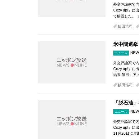
外交評論家で内
Cozy up
て解説した。 
飯田浩司
米中間選挙
NEW
ニュース
外交評論家で内
Cozy up
結果 飯田）ア
飯田浩司
「脱石油」
NEW
ニュース
外交評論家で内
Cozy up
11月20日に