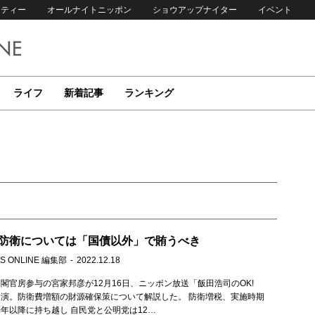
リティー
オールナイトニッポン
ショウアップナイター
イベント
ライフ
新着記事
ランキング
防衛については「国債以外」で賄うべき
S ONLINE 編集部
2022.12.18
閣官房参与の宮家邦彦が12月16日、ニッポン放送「飯田浩司のOK!
!」に出演。防衛費増額の財源確保策について解説した。 防衛増税、実施時期
年以降に持ち越し 自民党と公明党は12…