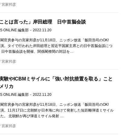
宮家邦彦
ことは言った」岸田総理 日中首脳会談
S ONLINE 編集部
2022.11.20
閣官房参与の宮家邦彦が11月18日、ニッポン放送「飯田浩司のOK!
!」に出演。タイで行われた岸田総理と習近平国家主席との日中首脳会談につ
 日中首脳会談を開催、関係閣僚間の対話を…
宮家邦彦
実験やICBMミサイルに「強い対抗措置を取る」こと
メリカ
S ONLINE 編集部
2022.11.20
閣官房参与の宮家邦彦が11月18日、ニッポン放送「飯田浩司のOK!
!」に出演。11月17日に北朝鮮が日本海に向けて発射した短距離弾道ミサイル
た。 北朝鮮が再び弾道ミサイル発射 …
宮家邦彦