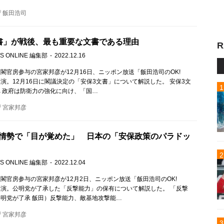
飯田浩司
書」が戦後、最も重要な文書である理由
R
S ONLINE 編集部
2022.12.16
閣官房参与の宮家邦彦が12月16日、ニッポン放送「飯田浩司のOK!
」に出演。12月16日に閣議決定の「安保3文書」について解説した。 安保3文
 政府は防衛力の強化に向け、「国…
宮家邦彦
情勢で「目が覚めた」 日本の「安保政策のパラドッ
S ONLINE 編集部
2022.12.04
閣官房参与の宮家邦彦が12月2日、ニッポン放送「飯田浩司のOK!
!」に出演。公明党が了承した「反撃能力」の保有について解説した。 「反撃
明党が了承 飯田）反撃能力、敵基地攻撃能…
宮家邦彦