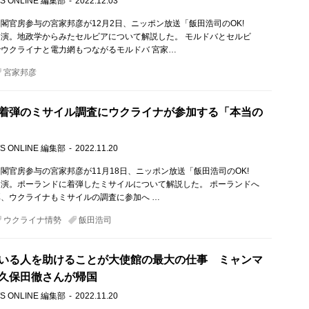
S ONLINE 編集部
2022.12.03
閣官房参与の宮家邦彦が12月2日、ニッポン放送「飯田浩司のOK!
!」に出演。地政学からみたセルビアについて解説した。 モルドバとセルビ
ウクライナと電力網もつながるモルドバ 宮家…
宮家邦彦
着弾のミサイル調査にウクライナが参加する「本当の
S ONLINE 編集部
2022.11.20
閣官房参与の宮家邦彦が11月18日、ニッポン放送「飯田浩司のOK!
!」に出演。ポーランドに着弾したミサイルについて解説した。 ポーランドへ
、ウクライナもミサイルの調査に参加へ …
ウクライナ情勢
飯田浩司
いる人を助けることが大使館の最大の仕事 ミャンマ
久保田徹さんが帰国
S ONLINE 編集部
2022.11.20