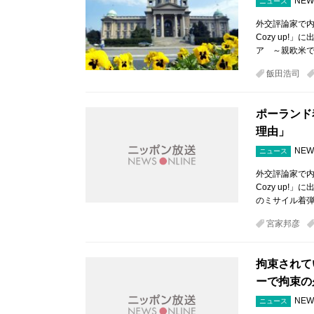
NEW
ニュース
外交評論家で内
Cozy up
ア ～親欧米で
飯田浩司
ポーランド
理由」
NEW
ニュース
外交評論家で内
Cozy up
のミサイル着弾
宮家邦彦
拘束されて
ーで拘束の
NEW
ニュース