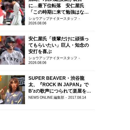
に…最下位転落 安仁屋氏
「この時期に来て勉強はな
い」
ショウアップナイタースタッフ
2026.08.06
安仁屋氏「後輩だけに頑張っ
てもらいたい」巨人・知念の
安打を喜ぶ
N
ショウアップナイタースタッフ
2026.08.06
AD
SUPER BEAVER・渋谷龍
太、『ROCK IN JAPAN』で
B’zの歌声につられて楽屋を脱
走！？
NEWS ONLINE 編集部
2017.08.14
2