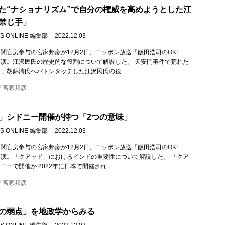
た“ナショナリズム”で自分の権威を高めようとした江
禁じ手」
S ONLINE 編集部
2022.12.03
閣官房参与の宮家邦彦が12月2日、ニッポン放送「飯田浩司のOK!
!」に出演。江沢民氏の歴史的な役割について解説した。 天安門事件で荒れた
し、胡錦濤氏へバトンタッチした江沢民氏の役…
宮家邦彦
」シドニー開催が持つ「2つの意味」
S ONLINE 編集部
2022.12.03
閣官房参与の宮家邦彦が12月2日、ニッポン放送「飯田浩司のOK!
!」に出演。「クアッド」におけるインドの重要性について解説した。 「クア
ニーで開催か 2022年に日本で開催され…
宮家邦彦
の弱点」を地政学からみる