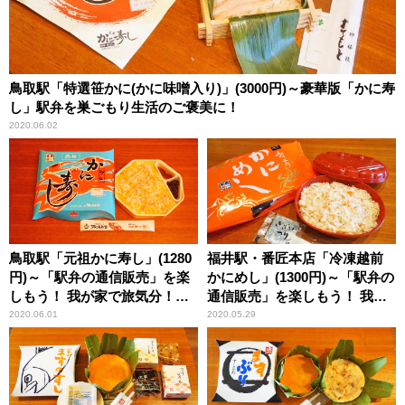
鳥取駅「特選笹かに(かに味噌入り)」(3000円)～豪華版「かに寿
し」駅弁を巣ごもり生活のご褒美に！
2020.06.02
鳥取駅「元祖かに寿し」(1280
福井駅・番匠本店「冷凍越前
円)～「駅弁の通信販売」を楽
かにめし」(1300円)～「駅弁の
しもう！ 我が家で旅気分！
通信販売」を楽しもう！ 我が
(vol.10アベ鳥取堂編)
家で旅気分！(vol.9番匠本店編)
2020.06.01
2020.05.29