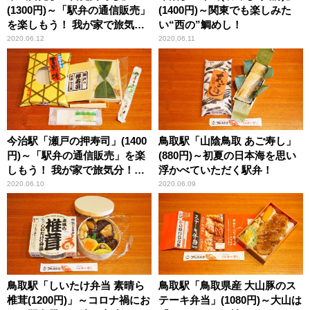
(1300円)～「駅弁の通信販売」
(1400円)～関東でも楽しみた
を楽しもう！ 我が家で旅気
い“西の”鯛めし！
分！(Vol.12日光鱒鮨本舗編)
2020.06.12
2020.06.11
今治駅「瀬戸の押寿司」(1400
鳥取駅「山陰鳥取 あご寿し」
円)～「駅弁の通信販売」を楽
(880円)～初夏の日本海を思い
しもう！ 我が家で旅気分！
浮かべていただく駅弁！
(vol.11二葉編)
2020.06.10
2020.06.09
鳥取駅「しいたけ弁当 素晴ら
鳥取駅「鳥取県産 大山豚のス
椎茸(1200円)」～コロナ禍にお
テーキ弁当」(1080円)～大山は