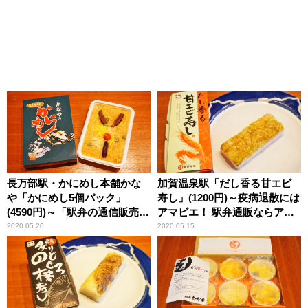
長万部駅・かにめし本舗かな
加賀温泉駅「だし香る甘エビ
や「かにめし5個パック」
寿し」(1200円)～疫病退散には
(4590円)～「駅弁の通信販売」
アマビエ！ 駅弁通販ならアマ
を楽しもう！ 我が家で旅気分
エビ!?
2020.05.20
2020.05.15
(vol.5かなや編)