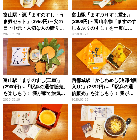
富山駅・源「ますのすし・う
富山駅「ますぶりすし重ね」
ま煮セット」(2950円)～父の
(3000円)～富山名物「ますのす
日・中元・大切な人の贈り物
し＆ぶりのすし」を一度にい
にも駅弁！ 源の通信販売
ただくことができる駅弁
2020.05.28
2020.05.27
富山駅「ますのすし(二重)」
西都城駅「かしわめし(冷凍4個
(2900円)～「駅弁の通信販売」
入り)」(2592円)～「駅弁の通
を楽しもう！ 我が家で旅気
信販売」を楽しもう！ 我が家
分！(vol.8「源」編)
で旅気分(vol.7せとやま弁当編)
2020.05.26
2020.05.25