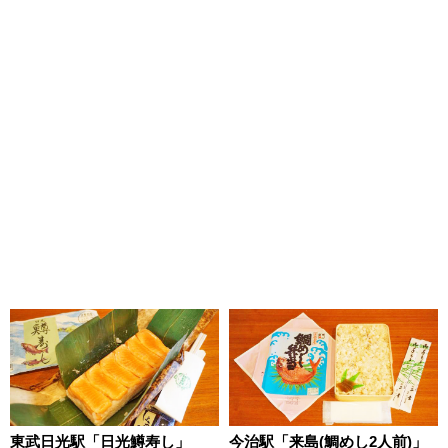
東武日光駅「日光鱒寿し」
今治駅「来島(鯛めし2人前)」