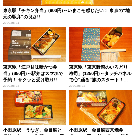
東京駅「チキン弁当」(900円)～いまこそ感じたい！ 東京の“地
元の駅弁”の良さ!!
2020.06.24
東京駅「江戸甘味噌かつ弁
東京駅「東京野菜のいろどり
当」(850円)～駅弁はスマホで
寿司」(1250円)～タッチパネル
予約！ サクッと受け取り!!
で心“踊る”旅のスタート！
「駅弁屋 踊」がリニューアル
2020.06.23
2020.06.22
オープン！
小田原駅「うなぎ、金目鯛と
小田原駅「金目鯛西京焼弁