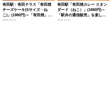
有田駅・有田テラス「有田焼
有田駅「有田焼カレー スタン
チーズケーキ(Sサイズ・ね
ダード（ねこ）」(1890円)～
こ)」(1980円)～「有田焼」だ
「駅弁の通信販売」を楽しも
から美味しさが増すスイー
う！ 我が家で旅気分！(vol.6有
2020.05.22
2020.05.21
ツ！
田テラス編)