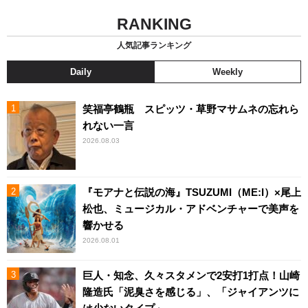
RANKING
人気記事ランキング
Daily
Weekly
笑福亭鶴瓶 スピッツ・草野マサムネの忘れら
れない一言
2026.08.03
『モアナと伝説の海』TSUZUMI（ME:I）×尾上
松也、ミュージカル・アドベンチャーで美声を
響かせる
2026.08.01
巨人・知念、久々スタメンで2安打1打点！山崎
隆造氏「泥臭さを感じる」、「ジャイアンツに