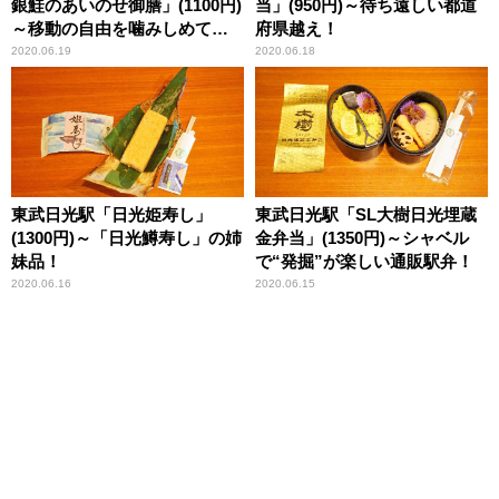
銀鮭のあいのせ御膳」(1100円)
当」(950円)～待ち遠しい都道
～移動の自由を噛みしめて、
府県越え！
近場から少しずつ“旅気分のリ
2020.06.19
2020.06.18
ハビリ”を！
東武日光駅「日光姫寿し」
東武日光駅「SL大樹日光埋蔵
(1300円)～「日光鱒寿し」の姉
金弁当」(1350円)～シャベル
妹品！
で“発掘”が楽しい通販駅弁！
2020.06.16
2020.06.15