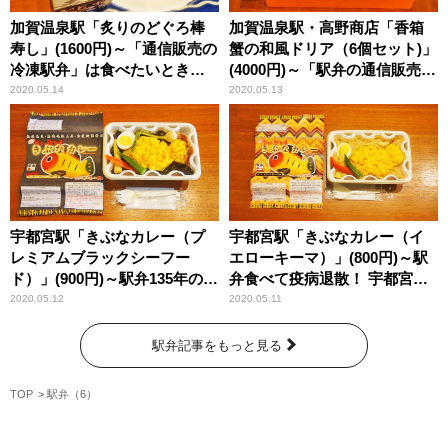
加賀温泉駅「炙りのどぐろ棒
加賀温泉駅・高野商店「香箱
寿し」(1600円)～「通信販売の
蟹の和風ドリア（6個セット)」
冷凍駅弁」は食べたいときが
(4000円)～「駅弁の通信販売」
旬の味！
を楽しもう！ 我が家で旅気分
2020.05.14
2020.05.13
(vol.4高野商店編)
宇都宮駅「きぶなカレー（プ
宇都宮駅「きぶなカレー（イ
レミアムブラックシーフー
エローキーマ）」(800円)～駅
ド）」(900円)～駅弁135年の底
弁食べて疫病退散！ 宇都宮市
力！ 発祥の地・宇都宮の意地
民必食の新作カレー駅弁!!
2020.05.12
2020.05.11
を感じる免疫力アップ駅弁!!
駅弁記事をもっと見る
TOP
駅弁（6）