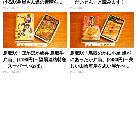
ける駅弁屋さん達の素晴らし
「だいせん」と読みます！
い取り組み！
2020.06.08
2020.06.05
鳥取駅「ほかほか駅弁 鳥取牛
鳥取駅「鳥取のかに小屋 焼が
弁当」(1190円)～陰陽連絡特急
にあったか弁当」(2480円)～美
「スーパーいなば」
しい山陰海岸を思い浮かべて
いただきたい駅弁！
2020.06.04
2020.06.03